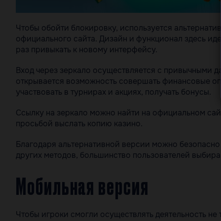
Чтобы обойти блокировку, используется альтернатив
официального сайта. Дизайн и функционал здесь иде
раз привыкать к новому интерфейсу.
Вход через зеркало осуществляется с привычными да
открывается возможность совершать финансовые опе
участвовать в турнирах и акциях, получать бонусы.
Ссылку на зеркало можно найти на официальном сай
просьбой выслать копию казино.
Благодаря альтернативной версии можно безопасно 
других методов, большинство пользователей выбира
Мобильная версия
Чтобы игроки смогли осуществлять деятельность не 