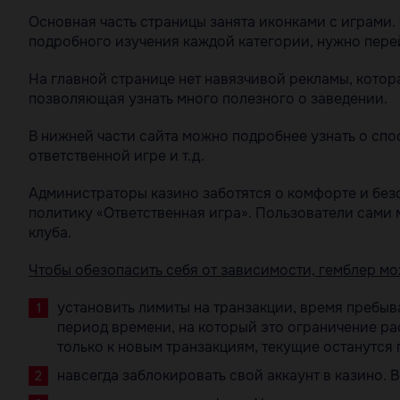
Основная часть страницы занята иконками с играми.
подробного изучения каждой категории, нужно пере
На главной странице нет навязчивой рекламы, котор
позволяющая узнать много полезного о заведении.
В нижней части сайта можно подробнее узнать о спо
ответственной игре и т.д.
Администраторы казино заботятся о комфорте и без
политику «Ответственная игра». Пользователи сами 
клуба.
Чтобы обезопасить себя от зависимости, гемблер мо
установить лимиты на транзакции, время пребы
период времени, на который это ограничение рас
только к новым транзакциям, текущие останутся
навсегда заблокировать свой аккаунт в казино. В