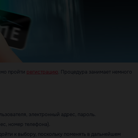
имо пройти
регистрацию
. Процедура занимает немного
льзователя, электронный адрес, пароль.
ес, номер телефона).
дойти к выбору, поскольку поменять в дальнейшем