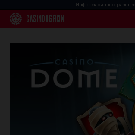
Информационно-развлекат
CASINO
IGROK