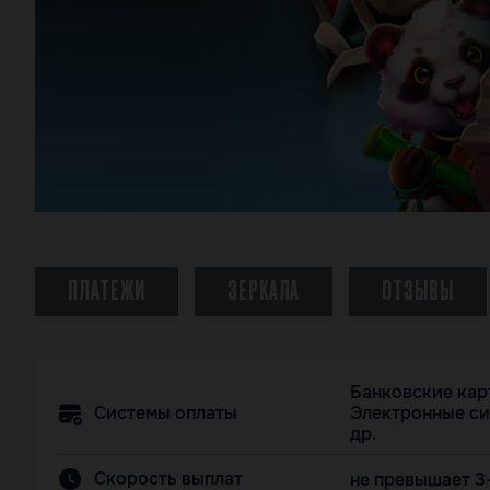
ПЛАТЕЖИ
ЗЕРКАЛА
ОТЗЫВЫ
Банковские карты
Системы оплаты
Электронные сис
др.
Скорость выплат
не превышает 3