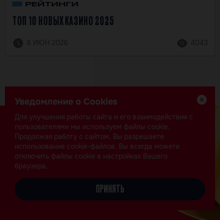
РЕЙТИНГИ
ТОП 10 НОВЫХ КАЗИНО 2025
8 ИЮН 2026
4043
Уведомление о Cookies
Для улучшения работы сайта и его взаимодействия с
ОФОРМИ ПОДПИСКУ
пользователями мы используем файлы cookie.
Продолжая работу с сайтом, Вы разрешаете
И УЗНАВАЙ ВСЕ ПЕРВЫМ!
использование cookie-файлов. Вы всегда можете
отключить файлы cookie в настройках Вашего
браузера.
ПРИНЯТЬ