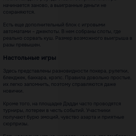
начинается заново, а выигранные деньги не
сохраняются.
Есть еще дополнительный блок с игровыми
автоматами – джекпоты. В нем собраны слоты, где
реально сорвать куш. Размер возможного выигрыша в
разы превышен.
Настольные игры
Здесь представлены разновидности покера, рулетки,
блекджек, баккара, крэпс. Правила довольно простые,
их легко запомнить, поэтому справляются даже
новички.
Кроме того, на площадке Дэдди часто проводятся
турниры, лотереи в честь событий. Участники
получают бурю эмоций, чувство азарта и приятные
сюрпризы.