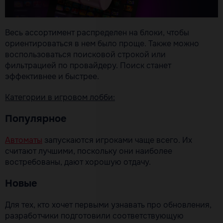
Весь ассортимент распределен на блоки, чтобы
ориентироваться в нем было проще. Также можно
воспользоваться поисковой строкой или
фильтрацией по провайдеру. Поиск станет
эффективнее и быстрее.
Категории в игровом лобби:
Популярное
Автоматы
запускаются игроками чаще всего. Их
считают лучшими, поскольку они наиболее
востребованы, дают хорошую отдачу.
Новые
Для тех, кто хочет первыми узнавать про обновления,
разработчики подготовили соответствующую