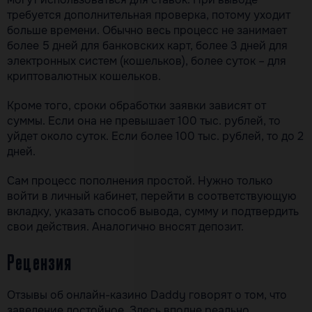
требуется дополнительная проверка, потому уходит
больше времени. Обычно весь процесс не занимает
более 5 дней для банковских карт, более 3 дней для
электронных систем (кошельков), более суток – для
криптовалютных кошельков.
Кроме того, сроки обработки заявки зависят от
суммы. Если она не превышает 100 тыс. рублей, то
уйдет около суток. Если более 100 тыс. рублей, то до 2
дней.
Сам процесс пополнения простой. Нужно только
войти в личный кабинет, перейти в соответствующую
вкладку, указать способ вывода, сумму и подтвердить
свои действия. Аналогично вносят депозит.
Рецензия
Отзывы об онлайн-казино Daddy говорят о том, что
заведение достойное. Здесь вполне реально