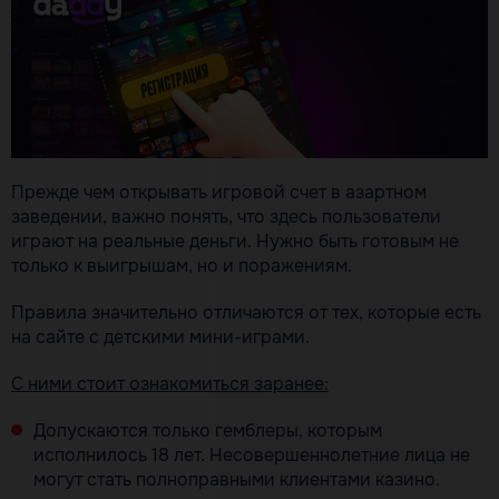
Прежде чем открывать игровой счет в азартном
заведении, важно понять, что здесь пользователи
играют на реальные деньги. Нужно быть готовым не
только к выигрышам, но и поражениям.
Правила значительно отличаются от тех, которые есть
на сайте с детскими мини-играми.
С ними стоит ознакомиться заранее:
Допускаются только гемблеры, которым
исполнилось 18 лет. Несовершеннолетние лица не
могут стать полноправными клиентами казино.