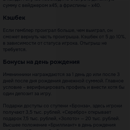
сумму с вейджером х45, а фриспины – х40.
Кэшбек
Если гемблер проиграл больше, чем выиграл, он
сможет вернуть часть проигрыша. Кэшбек от 5 до 10%,
в зависимости от статуса игрока. Отыгрыш не
требуется.
Бонусы на день рождения
Именинники награждаются за 1 день до или после 3
дней после дня рождения денежной суммой. Главное
условие – верифицировать профиль и внести хотя бы
один депозит за игру.
Подарки доступы со ступени «Бронза», здесь игроки
получают 3,5 тыс. рублей. «Серебро» открывает
подарок 7,5 тыс. рублей, «Золото» — 20 тыс. рублей.
Высшее положение «Бриллиант» в день рождения