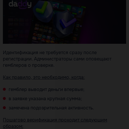
Идентификация не требуется сразу после
регистрации. Администраторы сами оповещают
гемблеров о проверке.
Как правило, это необходимо, когда:
гемблер выводит деньги впервые;
в заявке указана крупная сумма;
замечена подозрительная активность.
Пошагово верификация проходит следующим
образом: