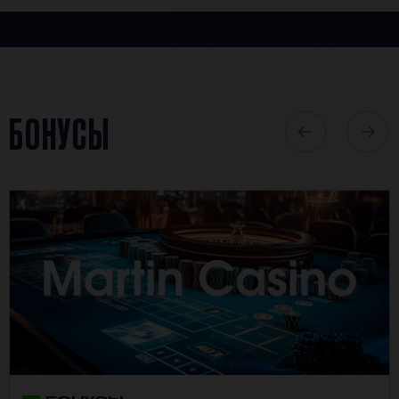
БОНУСЫ