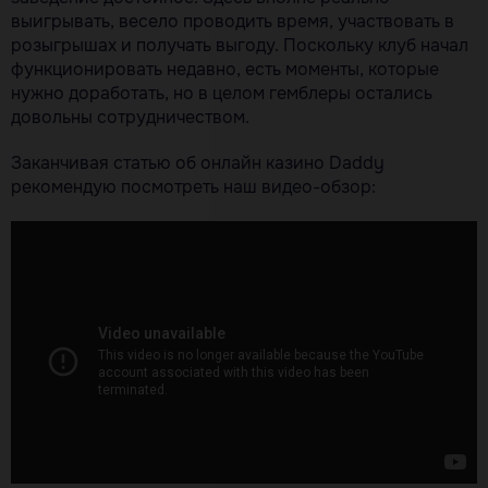
выигрывать, весело проводить время, участвовать в
розыгрышах и получать выгоду. Поскольку клуб начал
функционировать недавно, есть моменты, которые
нужно доработать, но в целом гемблеры остались
довольны сотрудничеством.
Заканчивая статью об онлайн казино Daddy
рекомендую посмотреть наш видео-обзор: