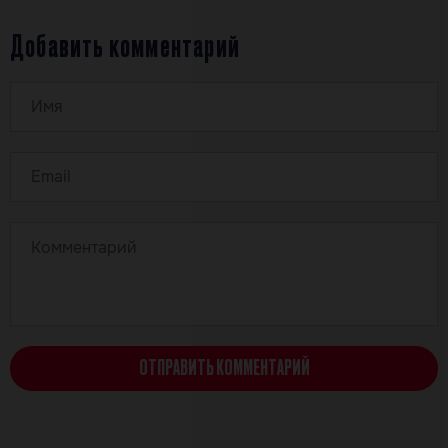
Добавить комментарий
ОТПРАВИТЬ КОММЕНТАРИЙ