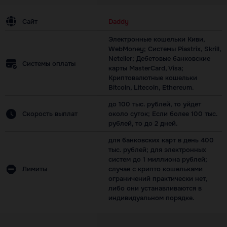
Сайт
Daddy
Электронные кошельки Киви,
WebMoney; Системы Piastrix, Skrill,
Neteller; Дебетовые банковские
Системы оплаты
карты MasterCard, Visa;
Криптовалютные кошельки
Bitcoin, Litecoin, Ethereum.
до 100 тыс. рублей, то уйдет
Скорость выплат
около суток; Если более 100 тыс.
рублей, то до 2 дней.
для банковских карт в день 400
тыс. рублей; для электронных
систем до 1 миллиона рублей;
Лимиты
случае с крипто кошельками
ограничений практически нет,
либо они устанавливаются в
индивидуальном порядке.