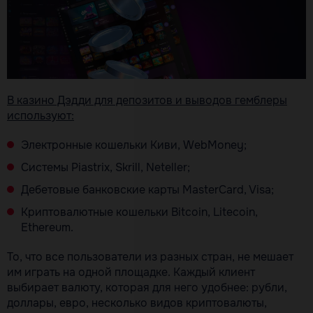
В казино Дэдди для депозитов и выводов гемблеры
используют:
Электронные кошельки Киви, WebMoney;
Системы Piastrix, Skrill, Neteller;
Дебетовые банковские карты MasterCard, Visa;
Криптовалютные кошельки Bitcoin, Litecoin,
Ethereum.
То, что все пользователи из разных стран, не мешает
им играть на одной площадке. Каждый клиент
выбирает валюту, которая для него удобнее: рубли,
доллары, евро, несколько видов криптовалюты,