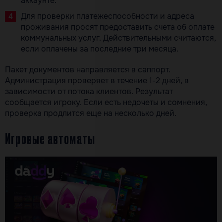
аккаунте.
Для проверки платежеспособности и адреса
проживания просят предоставить счета об оплате
коммунальных услуг. Действительными считаются,
если оплачены за последние три месяца.
Пакет документов направляется в саппорт.
Администрация проверяет в течение 1-2 дней, в
зависимости от потока клиентов. Результат
сообщается игроку. Если есть недочеты и сомнения,
проверка продлится еще на несколько дней.
Игровые автоматы