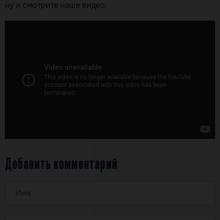
ну и смотрите наше видео:
Добавить комментарий