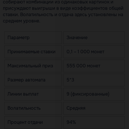
собирают комбинации из одинаковых картинок и
присуждают выигрыши в виде коэффициентов общей
ставки. Волатильность и отдача здесь установлены на
среднем уровне.
Параметр
Значение
Принимаемые ставки
0,1 – 1 000 монет
Максимальный приз
555 000 монет
Размер автомата
5*3
Линии выплат
9 (фиксированные)
Волатильность
Средняя
Процент отдачи
94%