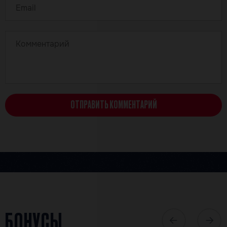
ОТПРАВИТЬ КОММЕНТАРИЙ
БОНУСЫ