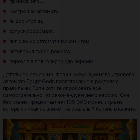
правила игры;
настройки автомата;
выбор ставки;
запуск барабанов;
включение автоматической игры;
активация турбо режима;
переход в полноэкранную версию.
Детальное описание клавиш и функционала игрового
автомата Egypt Gods представлено в разделе с
правилами. Если хотите опробовать все
самостоятельно, то рекомендуем демо версию. Она
бесплатно предоставляет 100 000 монет, игра на
которые никак не влияет на реальный баланс в казино.