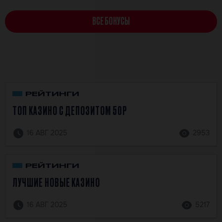
ВСЕ БОНУСЫ
РЕЙТИНГИ
ТОП КАЗИНО С ДЕПОЗИТОМ 50Р
16 АВГ 2025
2953
РЕЙТИНГИ
ЛУЧШИЕ НОВЫЕ КАЗИНО
16 АВГ 2025
5217