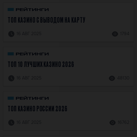
РЕЙТИНГИ
ТОП КАЗИНО С ВЫВОДОМ НА КАРТУ
16 АВГ 2025
1794
РЕЙТИНГИ
ТОП 10 ЛУЧШИХ КАЗИНО 2026
16 АВГ 2025
48130
РЕЙТИНГИ
ТОП КАЗИНО РОССИИ 2026
16 АВГ 2025
16762