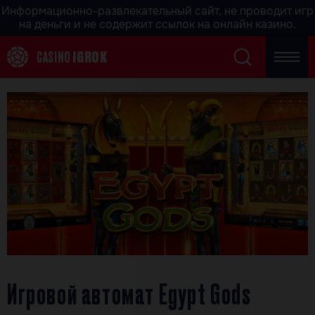
Информационно-развлекательный сайт, не проводит игр
на деньги и не содержит ссылок на онлайн казино.
CASINO
IGROK
Игровой автомат Egypt Gods