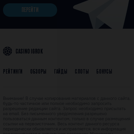
ПЕРЕЙТИ
CASINO IGROK
РЕЙТИНГИ
ОБЗОРЫ
ГАЙДЫ
СЛОТЫ
БОНУСЫ
Внимание! В случае копирования материалов с данного сайта,
будь-то частичное или полное необходимо запросить
разрешение редакции сайта. Запрос необходимо присылать
на email. Без письменного уведомления разрешено
пользоваться данным контентом, только в случае размещения
ссылки на первоисточник. Весь контент данного ресурса
периодически обновляется и исправляется, вся информация