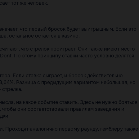
сает тот же человек.
Означает, что первый бросок будет выигрышным. Если это
ша, остальное остается в казино.
считают, что стрелок проиграет. Они также имеют место
 Dont. По этому принципу ставки часто условно делятся
ера. Если ставка сыграет, и бросок действительно
8,64%. Разница с предыдущим вариантом небольшая, но
 стрелка.
мысла, на какое событие ставить. Здесь не нужно бояться
, чтобы они соответствовали правилам заведения и
дки.
и. Проходят аналогично первому раунду, гемблеру также
.