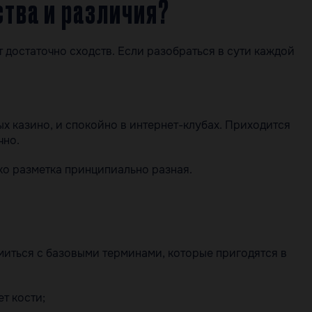
ства и различия?
 достаточно сходств. Если разобраться в сути каждой
ых казино, и спокойно в интернет-клубах. Приходится
чно.
ко разметка принципиально разная.
иться с базовыми терминами, которые пригодятся в
т кости;