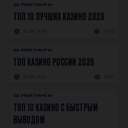
РЕЙТИНГИ
ТОП 10 ЛУЧШИХ КАЗИНО 2026
16 АВГ 2025
48130
РЕЙТИНГИ
ТОП КАЗИНО РОССИИ 2026
16 АВГ 2025
16762
РЕЙТИНГИ
ТОП 10 КАЗИНО С БЫСТРЫМ
ВЫВОДОМ