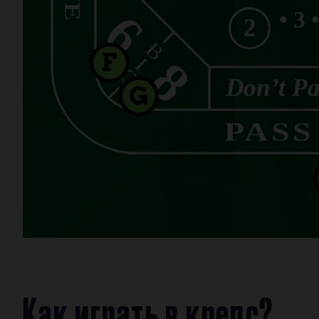
Как играть в крепс?