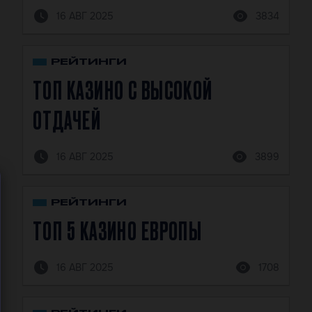
16 АВГ 2025
3834
РЕЙТИНГИ
ТОП КАЗИНО С ВЫСОКОЙ
ОТДАЧЕЙ
16 АВГ 2025
3899
РЕЙТИНГИ
ТОП 5 КАЗИНО ЕВРОПЫ
16 АВГ 2025
1708