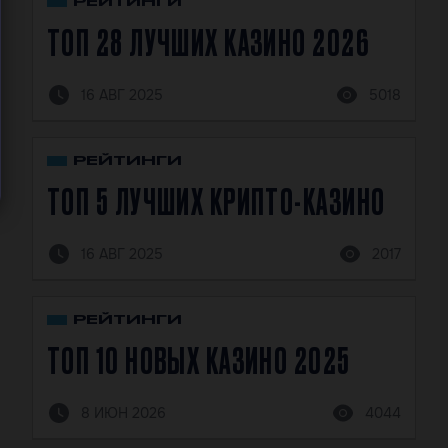
РЕЙТИНГИ
ТОП 28 ЛУЧШИХ КАЗИНО 2026
16 АВГ 2025
5018
РЕЙТИНГИ
ТОП 5 ЛУЧШИХ КРИПТО-КАЗИНО
16 АВГ 2025
2017
РЕЙТИНГИ
ТОП 10 НОВЫХ КАЗИНО 2025
8 ИЮН 2026
4044