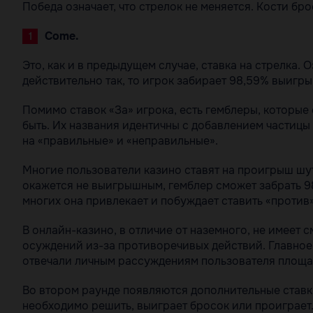
Победа означает, что стрелок не меняется. Кости бро
Come
.
Это, как и в предыдущем случае, ставка на стрелка. 
действительно так, то игрок забирает 98,59% выигры
Помимо ставок «За» игрока, есть гемблеры, которые 
быть. Их названия идентичны с добавлением частицы
на «правильные» и «неправильные».
Многие пользователи казино ставят на проигрыш шут
окажется не выигрышным, гемблер сможет забрать 9
многих она привлекает и побуждает ставить «против»
В онлайн-казино, в отличие от наземного, не имеет с
осуждений из-за противоречивых действий. Главное
отвечали личным рассуждениям пользователя площа
Во втором раунде появляются дополнительные ставк
необходимо решить, выиграет бросок или проиграет