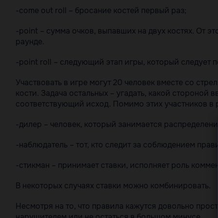
-come out roll – бросание костей первый раз;
-point – сумма очков, выпавших на двух костях. От 
раунде.
-point roll – следующий этап игры, который следует
Участвовать в игре могут 20 человек вместе со стр
кости. Задача остальных – угадать, какой стороной в
соответствующий исход. Помимо этих участников в 
-дилер – человек, который занимается распределени
-наблюдатель – тот, кто следит за соблюдением прав
-стикман – принимает ставки, исполняет роль комме
В некоторых случаях ставки можно комбинировать.
Несмотря на то, что правила кажутся довольно прост
нарушителем или не остаться в большом минусе.