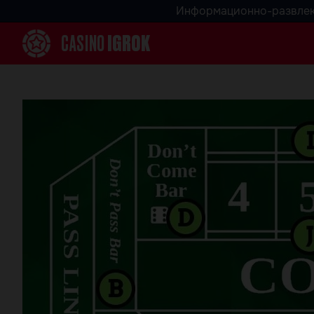
Информационно-развлекат
CASINO
IGROK