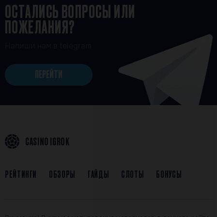
ОСТАЛИСЬ ВОПРОСЫ ИЛИ
ПОЖЕЛАНИЯ?
Напиши нам в telegram
ПЕРЕЙТИ
CASINO IGROK
РЕЙТИНГИ
ОБЗОРЫ
ГАЙДЫ
СЛОТЫ
БОНУСЫ