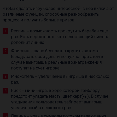
Чтобы сделать игру более интересной, в нее включают
различные функции, способные разнообразить
процесс и получить больше призов.
Респин – возможность прокрутить барабан еще
раз. Есть вероятность, что недостающий символ
дополнит линию.
Фриспин – шанс бесплатно крутить автомат.
Вкладывать свои деньги не нужно, при этом в
случае выигрыша реальные вознаграждения
поступят на счет игрока.
Множитель – увеличение выигрыша в несколько
раз.
Риск – мини-игра, в ходе которой гемблеру
предстоит угадать масть, цвет карт(-ы). В случае
угадывания пользователь забирает выигрыш,
увеличенный в несколько раз.
Лавина – новые символы потоком падают вниз,