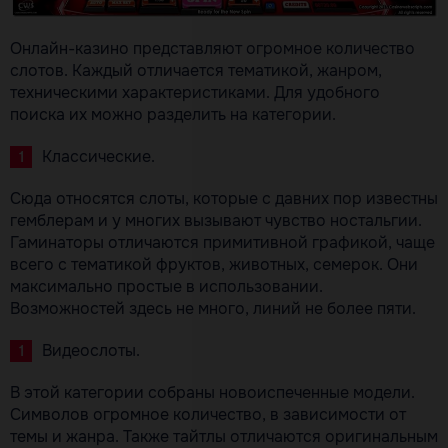
Онлайн-казино представляют огромное количество
слотов. Каждый отличается тематикой, жанром,
техническими характеристиками. Для удобного
поиска их можно разделить на категории.
Классические.
Сюда относятся слоты, которые с давних пор известны
гемблерам и у многих вызывают чувство ностальгии.
Гаминаторы отличаются примитивной графикой, чаще
всего с тематикой фруктов, животных, семерок. Они
максимально простые в использовании.
Возможностей здесь не много, линий не более пяти.
Видеослоты.
В этой категории собраны новоиспеченные модели.
Символов огромное количество, в зависимости от
темы и жанра. Также тайтлы отличаются оригинальным