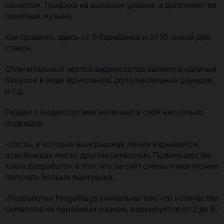
сюжетом. Графика на высоком уровне, а дополняет ее
приятная музыка.
Как правило, здесь от 5 барабанов и от 10 линий для
ставок.
Отличительной чертой видеослотов является наличие
бонусов в виде фриспинов, дополнительных раундов
и т.д.
Раздел с видеослотами включает в себя несколько
подвидов:
-слоты, в которых выигрышная линия взрывается,
освобождая место другим символам. Преимущество
таких разработок в том, что за счет смены ячеек можно
получать больше выигрыша.
-Разработки MegaWays уникальны тем, что количество
символов на барабанах разное, варьируется от 2 до 8.