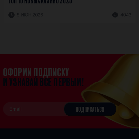
ТОП 10 НОВЫХ КАЗИНО 2025
8 ИЮН 2026
4043
ОФОРМИ ПОДПИСКУ
И УЗНАВАЙ ВСЕ ПЕРВЫМ!