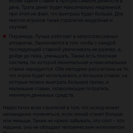
более одной ставки в прогрессивном джекпоте в
день. Трата денег будет максимально медленной,
при этом не факт, что выигрыш будет больше. Для
многих игроков такая стратегия неудобная и
скучная.
Пирамида. Лучше работает в непрогрессивных
аппаратах. Заключается в том, чтобы с каждой
последующей ставкой увеличивать ее размер, а,
дойдя до пика, уменьшать. Также есть похожая
система, по которой минимальная и максимальная
ставки чередуются. Обе методики рассчитаны на то,
что игрок будет использовать и большие ставки, на
которых можно выиграть большие призы, и
маленькие ставки, позволяющие потратить
минимум денежных средств.
Недостаток всех стратегий в том, что исход может
неожиданно поменяться, если линий станет больше
или меньше. Также не нужно забывать, что слот – это
машина, она не обладает человеческим интеллектом.