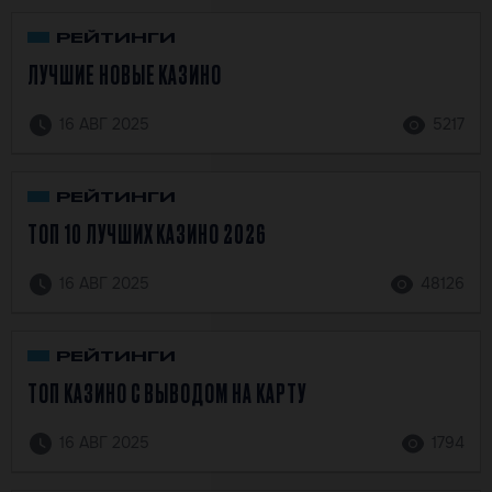
РЕЙТИНГИ
ЛУЧШИЕ НОВЫЕ КАЗИНО
16 АВГ 2025
5217
РЕЙТИНГИ
ТОП 10 ЛУЧШИХ КАЗИНО 2026
16 АВГ 2025
48126
РЕЙТИНГИ
ТОП КАЗИНО С ВЫВОДОМ НА КАРТУ
16 АВГ 2025
1794