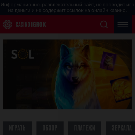
Информационно-развлекательный сайт, не проводит игр
на деньги и не содержит ссылок на онлайн казино.
CASINO
IGROK
ИГРАТЬ
ОБЗОР
ПЛАТЕЖИ
ЗЕРКАЛА