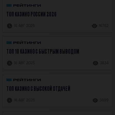
РЕЙТИНГИ
ТОП КАЗИНО РОССИИ 2026
16 АВГ 2025
16762
РЕЙТИНГИ
ТОП 10 КАЗИНО С БЫСТРЫМ ВЫВОДОМ
16 АВГ 2025
3834
РЕЙТИНГИ
ТОП КАЗИНО С ВЫСОКОЙ ОТДАЧЕЙ
16 АВГ 2025
3899