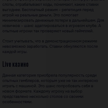
слоты, отрабатывают ходы, понимают, какие ставки
выгоднее. Бесплатный режим – репетиция перед
игрой на реальные деньги. Это помогает
минимизировать денежные потери в дальнейшем. Для
новичков – шанс адаптироваться в игровом клубе. А
опытные игроки так проверяют новый геймплей.
Стоит учитывать, что в демонстрационном режиме
невозможно заработать. Ставки обнуляются после
каждой игры.
Live казино
Данная категория приобрела популярность среди
опытных гемблеров, которым уже не так интересно
играть с машиной. Это шанс попробовать себя в
новом формате. Каждому игроку на выбор
представлено несколько столов со своими
особенностями.