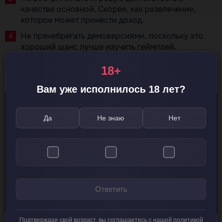
качестве основной. Скорее, как развлечение,
которое может принести доход.
Не пренебрегать демоверсиями, поскольку это
хороший шанс лучше изучить геймплей.
Заканчивая статью о игровых автоматах в онлайн
18+
казино Sol рекомендую посмотреть наш видео-обзор:
Вам уже исполнилось 18 лет?
Да
Не знаю
Нет
Ответить
Подтверждая свой возраст, вы соглашаетесь с нашей политикой