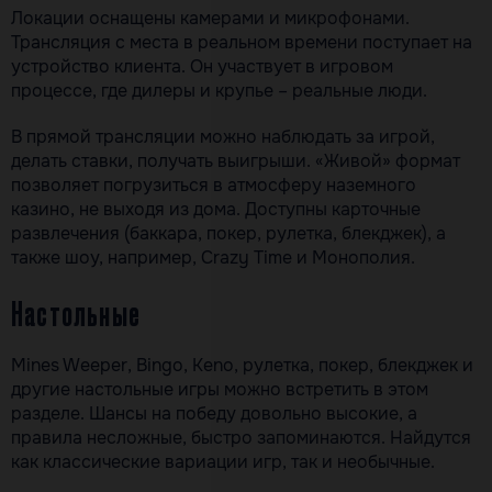
Локации оснащены камерами и микрофонами.
Трансляция с места в реальном времени поступает на
устройство клиента. Он участвует в игровом
процессе, где дилеры и крупье – реальные люди.
В прямой трансляции можно наблюдать за игрой,
делать ставки, получать выигрыши. «Живой» формат
позволяет погрузиться в атмосферу наземного
казино, не выходя из дома. Доступны карточные
развлечения (баккара, покер, рулетка, блекджек), а
также шоу, например, Crazy Time и Монополия.
Настольные
Mines Weeper, Bingo, Keno, рулетка, покер, блекджек и
другие настольные игры можно встретить в этом
разделе. Шансы на победу довольно высокие, а
правила несложные, быстро запоминаются. Найдутся
как классические вариации игр, так и необычные.