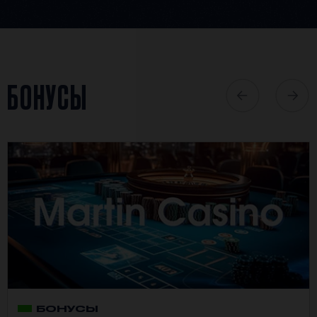
БОНУСЫ
БОНУСЫ