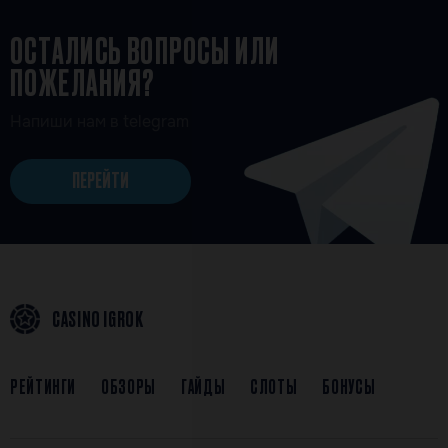
ОСТАЛИСЬ ВОПРОСЫ ИЛИ
ПОЖЕЛАНИЯ?
Напиши нам в telegram
ПЕРЕЙТИ
CASINO IGROK
РЕЙТИНГИ
ОБЗОРЫ
ГАЙДЫ
СЛОТЫ
БОНУСЫ