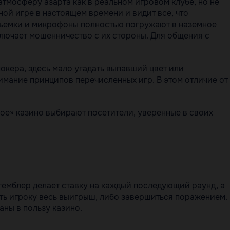
 атмосферу азарта как в реальном игровом клубе, но не
ной игре в настоящем времени и видит все, что
съемки и микрофоны полностью погружают в наземное
сключает мошенничество с их стороны. Для общения с
покера, здесь мало угадать выпавший цвет или
имание принципов перечисленных игр. В этом отличие от
ое» казино выбирают посетители, уверенные в своих
гемблер делает ставку на каждый последующий раунд, а
ать игроку весь выигрыш, либо завершиться поражением.
аны в пользу казино.