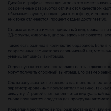
Дизайн и графика, если для игрока это имеет значен
современные разработки отличаются качеством карт
объемным звуком, создающим атмосферу, и множеств
них тоже отличаются, процент отдачи достигает 98.
Старые автоматы имеют привычный вид, созданы по 
2Д-фрукты, животные, цифры, здесь нет сюжетов, вс
Также есть разница в количестве барабанов. Если в 
современных гаминаторах ограничений нет, что знач
уменьшает шансы выигрыша.
Отдельную категорию составляют слоты с джекпотом, 
могут получить огромный выигрыш. Его размер завис
Слоты запускаются не только в платном, но и тесто
зарегистрированным пользователям казино, так как 
аккаунту. Игровой счет пополняется виртуальной ва
снова появляются средства для прокрутки автоматов
Концепция бесплатной игры разработана для изучен