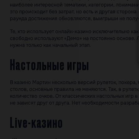
наиболее интересной тематики, категории, понимания
это происходит без затрат, но есть и другая сторона 
раунда достижения обновляются, выигрыши не получ
Те, кто использует онлайн-казино исключительно как
свободно используют «Демо» на постоянно основе. А 
нужна только как начальный этап.
Настольные игры
В казино Мартин несколько версий рулеток, покера,
столов, основные правила не меняются. Так, в рулетк
количество очков. От классических настольных игр в
не зависят друг от друга. Нет необходимости разраб
Live-казино