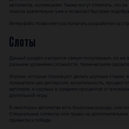
автоматов, коллекциям. Также могут отметить, что их
поиска значительно уже и позволит быстрее подобра
Интерфейс позволяет располагать разработки на стр
Слоты
Данный раздел считается самым популярным, он же 
разными уровнями сложности, техническими характе
Игроки, которые планируют делать крупные ставки, 
показатели как дисперсия, волатильность, процент от
автомате, и сколько в среднем процентов от вложен
длительной игры.
В некоторых автоматах есть бонусные раунды, они п
Специальные символы или право на дополнительно
привести к победе.