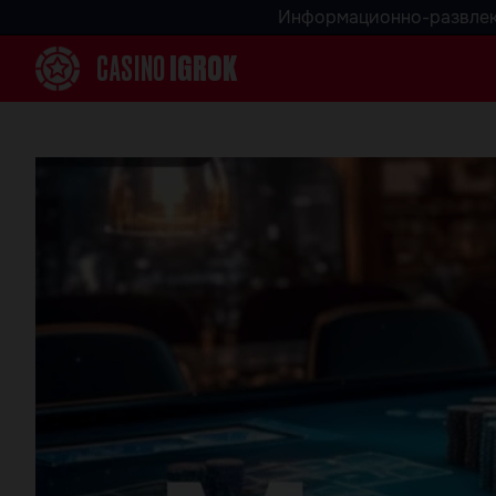
Информационно-развлекат
CASINO
IGROK