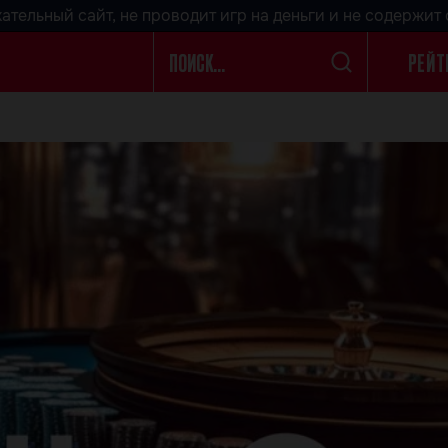
ельный сайт, не проводит игр на деньги и не содержит 
РЕЙТ