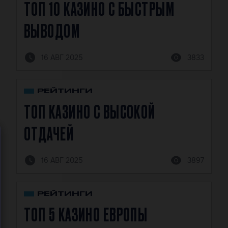
ТОП 10 КАЗИНО С БЫСТРЫМ
ВЫВОДОМ
16 АВГ 2025
3833
РЕЙТИНГИ
ТОП КАЗИНО С ВЫСОКОЙ
ОТДАЧЕЙ
16 АВГ 2025
3897
РЕЙТИНГИ
ТОП 5 КАЗИНО ЕВРОПЫ