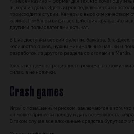
«Живое» казино – формат для тех, кто хочет ощутить
выходя из дома. Здесь игрок подключается к настоль
происходит в студии. Камеры с высоким качеством 
казино. Гемблеры видят все действия крупье, что и
другими пользователями есть чат.
В Live доступны версии рулетки, баккара, блекджек, 
количество очков, нужны минимальные навыки и пон
разработок из другого раздела со столами в Martin.
Здесь нет демонстрационного режима, поэтому «жив
силах, а не новички.
Crash games
Игры с повышенным риском, заключаются в том, что 
он может принести победу и дать возможность забр
В таком случае все вложенные средства будут засчит
Советы гемблерам: