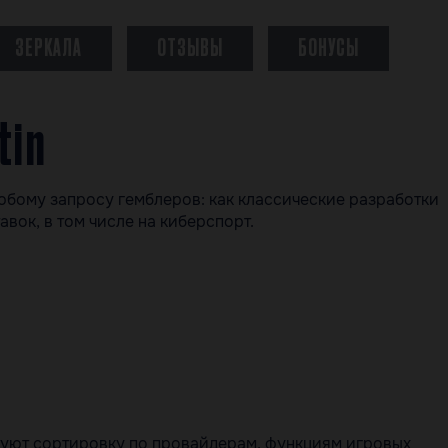
ЗЕРКАЛА
ОТЗЫВЫ
БОНУСЫ
tin
юбому запросу гемблеров: как классические разработки
авок, в том числе на киберспорт.
зуют сортировку по провайдерам, функциям игровых