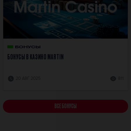
БОНУСЫ
БОНУСЫ В КАЗИНО MARTIN
20 АВГ 2025
811
ВСЕ БОНУСЫ