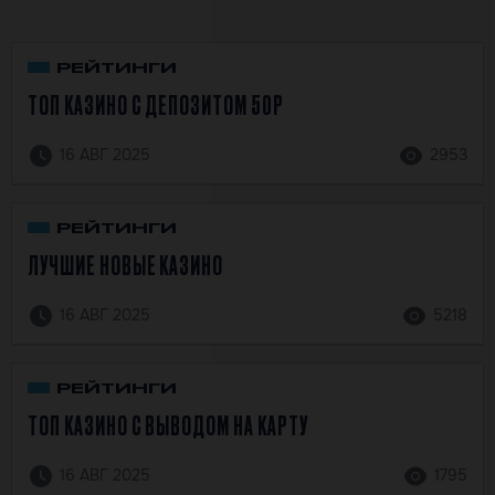
РЕЙТИНГИ
ТОП КАЗИНО С ДЕПОЗИТОМ 50Р
16 АВГ 2025
2953
РЕЙТИНГИ
ЛУЧШИЕ НОВЫЕ КАЗИНО
16 АВГ 2025
5218
РЕЙТИНГИ
ТОП КАЗИНО С ВЫВОДОМ НА КАРТУ
16 АВГ 2025
1795