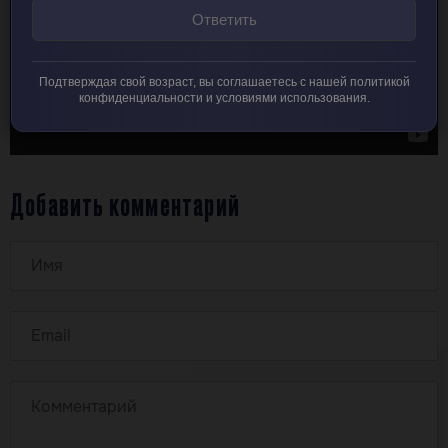
Ответить
Подтверждая свой возраст, вы соглашаетесь с нашей политикой
конфиденциальности и условиями использования.
Добавить комментарий