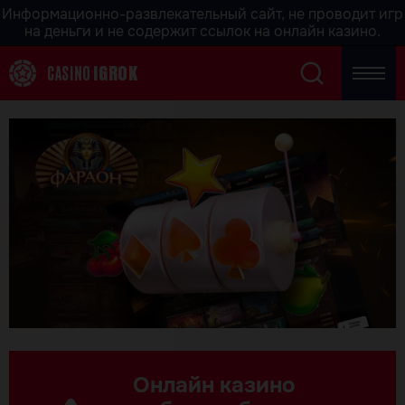
Информационно-развлекательный сайт, не проводит игр
на деньги и не содержит ссылок на онлайн казино.
CASINO
IGROK
Онлайн казино