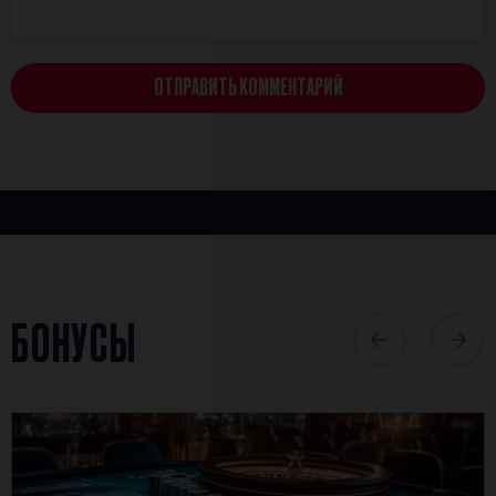
ОТПРАВИТЬ КОММЕНТАРИЙ
БОНУСЫ