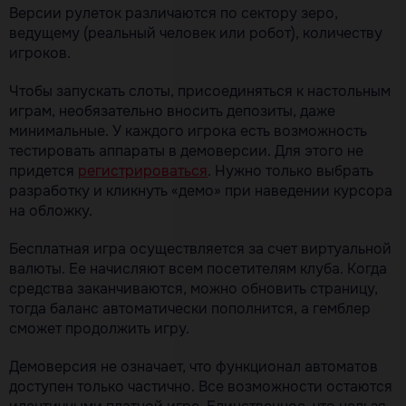
Версии рулеток различаются по сектору зеро,
ведущему (реальный человек или робот), количеству
игроков.
Чтобы запускать слоты, присоединяться к настольным
играм, необязательно вносить депозиты, даже
минимальные. У каждого игрока есть возможность
тестировать аппараты в демоверсии. Для этого не
придется
регистрироваться
. Нужно только выбрать
разработку и кликнуть «демо» при наведении курсора
на обложку.
Бесплатная игра осуществляется за счет виртуальной
валюты. Ее начисляют всем посетителям клуба. Когда
средства заканчиваются, можно обновить страницу,
тогда баланс автоматически пополнится, а гемблер
сможет продолжить игру.
Демоверсия не означает, что функционал автоматов
доступен только частично. Все возможности остаются