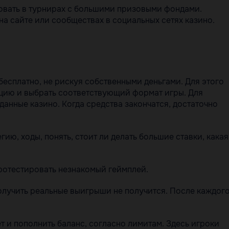
твовать в турнирах с большими призовыми фондами.
 на сайте или сообществах в социальных сетях казино.
есплатно, не рискуя собственными деньгами. Для этого
цию и выбрать соответствующий формат игры. Для
данные казино. Когда средства закончатся, достаточно
ию, ходы, понять, стоит ли делать большие ставки, какая
ротестировать незнакомый геймплей.
получить реальные выигрыши не получится. После каждог
т и пополнить баланс, согласно лимитам. Здесь игроки