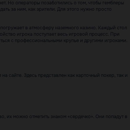
нет. Но операторы позаботились о том, чтобы гемблеры
дать за ним, как зрители. Для этого нужно просто
 погружает в атмосферу наземного казино. Каждый стол
ойство игрока поступает весь игровой процесс. При
аться с профессиональными крупье и другими игроками.
на сайте. Здесь представлен как карточный покер, так и
о, их можно отметить знаком «сердечко». Они попадут в