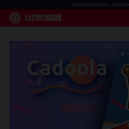
Информационно-развлекат
CASINO
IGROK