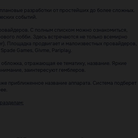
оплановые разработки от простейших до более сложных.
ческих событий.
ровайдеров. С полным списком можно ознакомиться,
ового лобби. Здесь встречаются не только всемирно
ger). Площадка продвигает и малоизвестных провайдеров,
Spade Games, Givme, Pariplay.
обложка, отражающая ее тематику, название. Яркие
 внимание, заинтересуют гемблеров.
даже приближенное название аппарата. Система подберет
ее.
 разделам: