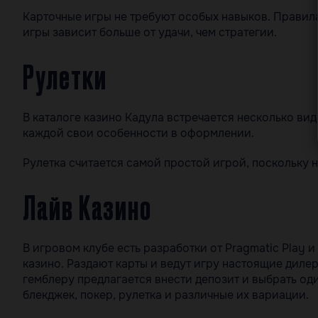
Карточные игры не требуют особых навыков. Правила
игры зависит больше от удачи, чем стратегии.
Рулетки
В каталоге казино Кадула встречается несколько вид
каждой свои особенности в оформлении.
Рулетка считается самой простой игрой, поскольку н
Лайв Казино
В игровом клубе есть разработки от Pragmatic Play 
казино. Раздают карты и ведут игру настоящие диле
гемблеру предлагается внести депозит и выбрать оди
блекджек, покер, рулетка и различные их вариации.