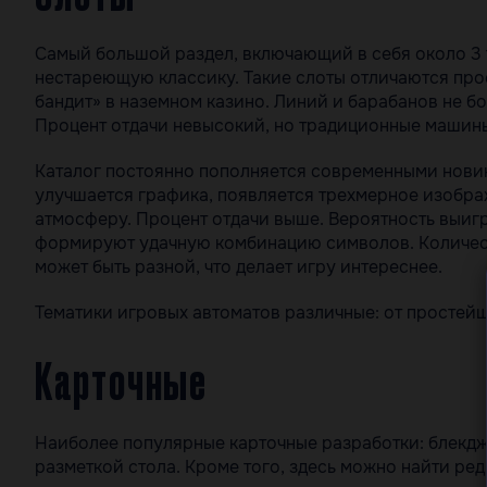
Самый большой раздел, включающий в себя около 3 
нестареющую классику. Такие слоты отличаются пр
бандит» в наземном казино. Линий и барабанов не б
Процент отдачи невысокий, но традиционные машины
Каталог постоянно пополняется современными новин
улучшается графика, появляется трехмерное изобра
атмосферу. Процент отдачи выше. Вероятность выиг
формируют удачную комбинацию символов. Количест
может быть разной, что делает игру интереснее.
Тематики игровых автоматов различные: от простей
Карточные
Наиболее популярные карточные разработки: блекдж
разметкой стола. Кроме того, здесь можно найти редк