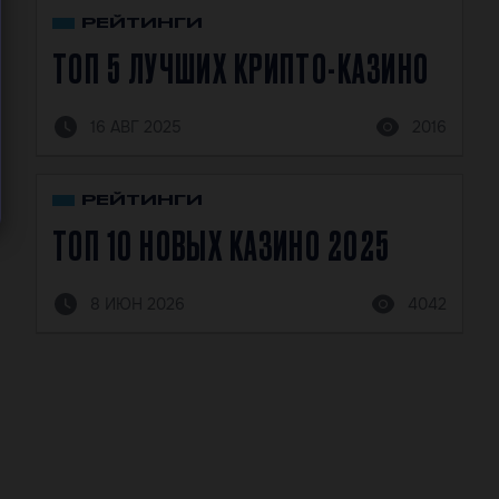
РЕЙТИНГИ
ТОП 5 ЛУЧШИХ КРИПТО-КАЗИНО
16 АВГ 2025
2016
РЕЙТИНГИ
ТОП 10 НОВЫХ КАЗИНО 2025
8 ИЮН 2026
4042