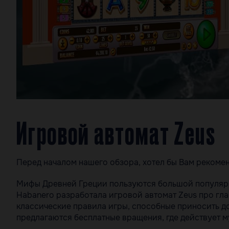
Игровой автомат Zeus
Перед началом нашего обзора, хотел бы Вам рекоме
Мифы Древней Греции пользуются большой популярн
Habanero разработала игровой автомат Zeus про гла
классические правила игры, способные приносить до
предлагаются бесплатные вращения, где действует 