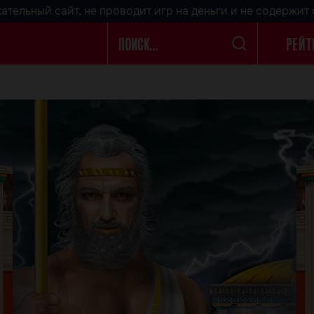
ельный сайт, не проводит игр на деньги и не содержит 
РЕЙТ