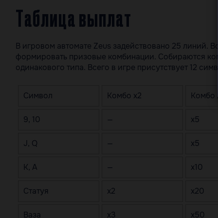
Таблица выплат
В игровом автомате Zeus задействовано 25 линий. В
формировать призовые комбинации. Собираются комб
одинакового типа. Всего в игре присутствует 12 си
Символ
Комбо x2
Комбо 
9, 10
—
x5
J, Q
—
x5
K, A
—
x10
Статуя
x2
x20
Ваза
x3
x50