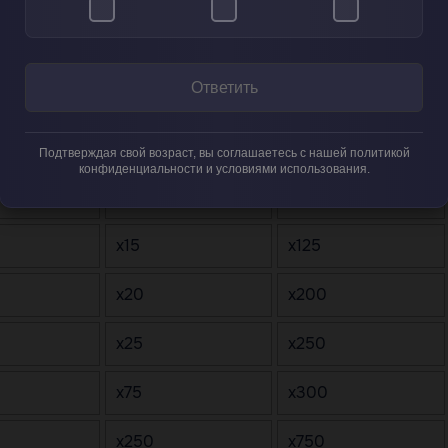
Ответить
се они фиксированные и в любом раунде могут
о здесь слева направо из 2 (3) – 5 символов
мволов, способных выдавать выигрыши:
Подтверждая свой возраст, вы соглашаетесь с нашей политикой
конфиденциальности и условиями использования.
x3
Комбо x4
Комбо x5
x15
x125
x20
x200
x25
x250
x75
x300
x250
x750