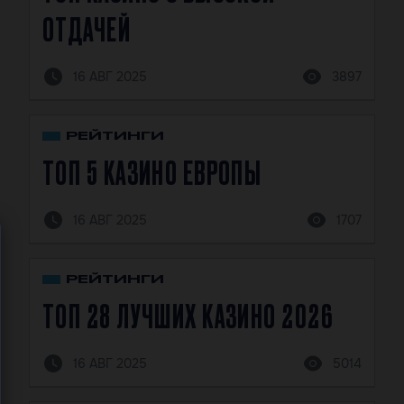
ОТДАЧЕЙ
16 АВГ 2025
3897
РЕЙТИНГИ
ТОП 5 КАЗИНО ЕВРОПЫ
16 АВГ 2025
1707
РЕЙТИНГИ
ТОП 28 ЛУЧШИХ КАЗИНО 2026
16 АВГ 2025
5014