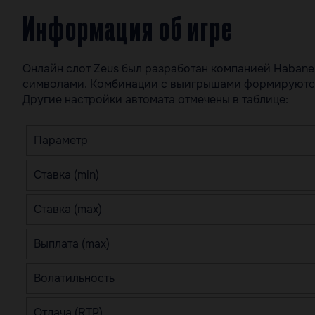
Информация об игре
Онлайн слот Zeus был разработан компанией Habaner
символами. Комбинации с выигрышами формируются
Другие настройки автомата отмечены в таблице:
Параметр
Ставка (min)
Ставка (max)
Выплата (max)
Волатильность
Отдача (RTP)