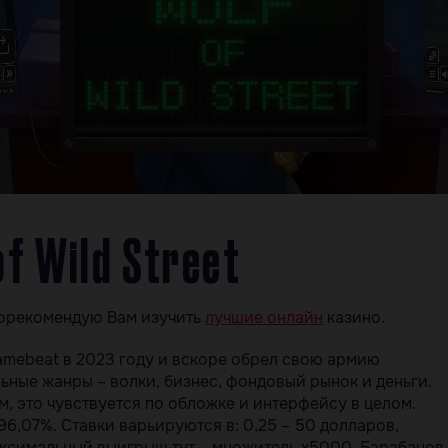
f Wild Street
, порекомендую Вам изучить
лучшие онлайн
казино.
amebeat в 2023 году и вскоре обрел свою армию
ьные жанры – волки, бизнес, фондовый рынок и деньги.
 это чувствуется по обложке и интерфейсу в целом.
96,07%. Ставки варьируются в: 0,25 – 50 долларов,
 максимальный выигрыш тут – множитель х5000. Барабанов