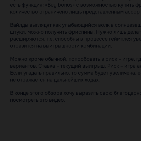
есть функция: «Buy bonus» с возможностью купить ф
количество ограничено лишь представленным ассорт
Вайлды выглядят как улыбающийся волк в солнцезащ
штуки, можно получить фриспины. Нужно лишь делать
расширяются, т.е. способны в процессе геймплея уве
отразится на выигрышности комбинации.
Можно кроме обычной, попробовать в риск – игре, гд
вариантов. Ставка – текущий выигрыш. Риск – игра 
Если угадать правильно, то сумма будет увеличена, е
не отражается на дальнейших ходах.
В конце этого обзора хочу выразить свою благодарно
посмотреть это видео.