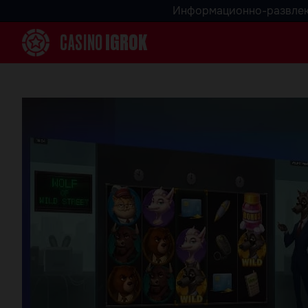
Информационно-развлекат
CASINO
IGROK