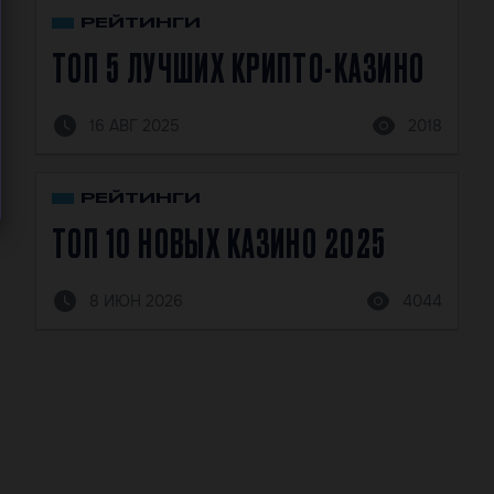
РЕЙТИНГИ
ТОП 5 ЛУЧШИХ КРИПТО-КАЗИНО
16 АВГ 2025
2018
РЕЙТИНГИ
ТОП 10 НОВЫХ КАЗИНО 2025
8 ИЮН 2026
4044