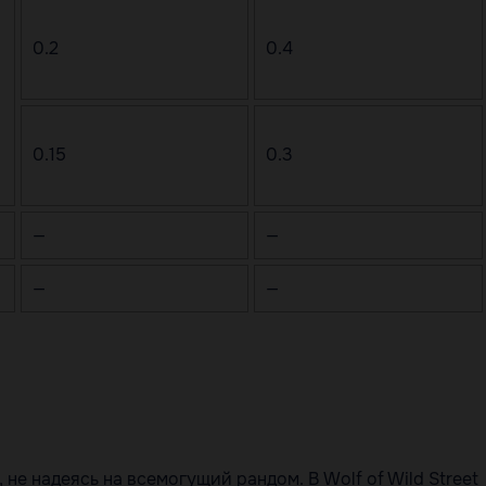
0.2
0.4
0.15
0.3
—
—
—
—
не надеясь на всемогущий рандом. В Wolf of Wild Street