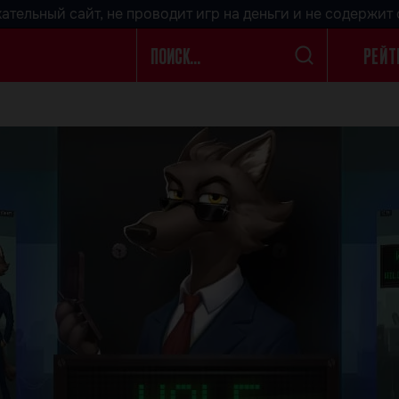
ельный сайт, не проводит игр на деньги и не содержит 
РЕЙТ