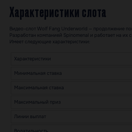
Характеристики слота
Видео-слот Wolf Fang Underworld — продолжение по
Разработан компанией Spinomenal и работает на их 
Имеет следующие характеристики:
Характеристики
Минимальная ставка
Максимальная ставка
Максимальный приз
Линии выплат
Волатильность