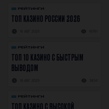
РЕЙТИНГИ
ТОП КАЗИНО РОССИИ 2026
16 АВГ 2025
16761
РЕЙТИНГИ
ТОП 10 КАЗИНО С БЫСТРЫМ
ВЫВОДОМ
16 АВГ 2025
3834
РЕЙТИНГИ
ТОП КАЗИНО С ВЫСОКОЙ
м