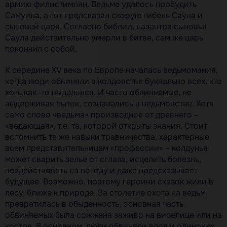
армию филистимлян. Ведьме удалось пробудить
Самуила, а тот предсказал скорую гибель Саула и
сыновей царя. Согласно библии, назавтра сыновья
Саула действительно умерли в битве, сам же царь
покончил с собой.
К середине XV века по Европе началась ведьмомания,
когда люди обвиняли в колдовстве буквально всех, кто
хоть как–то выделялся. И часто обвиняемые, не
выдерживая пыток, сознавались в ведьмовстве. Хотя
само слово «ведьма» производное от древнего –
«ведающая», т.е. та, которой открыты знания. Стоит
вспомнить те же навыки травничества, характерные
всем представительницам «профессии» – колдунья
может сварить зелье от сглаза, исцелить болезнь,
воздействовать на погоду и даже предсказывает
будущее. Возможно, поэтому героини сказок жили в
лесу, ближе к природе. За столетие охота на ведьм
превратилась в обыденность, основная часть
обвиняемых была сожжена заживо на виселице или на
костре. В основном, люди обвиняли вдов и одиноких