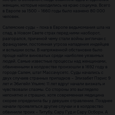
женщин, которые находились на краю социума. Всего
в Европе за 1500 – 1660 годы было казнено 80 000
человек.
Салемские суды – пока в Европе ведьмомания шла на
спад, в Новом Свете страх перед ними наоборот,
разгорался, причиной чему стали войны англичан с
французами, постоянная угроза нападения индейцев
и вспышки оспы. В напряженной обстановке было
проще найти виноватых среди наиболее уязвимых
людей. Самые известные процессы над женщинами,
обвиненными в колдовстве произошли в 1692 году в
городе Салем, штат Массачусетс. Суды начались с
двух случаев странных припадков – Элизабет Пэрис 9
лет и Эбигейл Ульямс 11 лет вдруг начали визжать и
чувствовали спазмы. Со стороны это выглядело
непонятно и страшно, хотя современная медицина
скорее определила бы у девушек отравление. Позднее
начали проявляться другие случаи и в колдовство
обвинили троих – Титубу, Сару Гуд и Сару Осборн. А