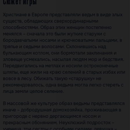
Сюжет игры
Христиане в Европе представляли ведьм в виде злых
существ, обладающих сверхординарными
способностями. Образ этих женщин постепенно
менялся – сначала это были жуткие старухи с
бородавчатыми носами и крючковатыми пальцами, в
тряпье и седыми волосами. Склонившись над
булькающим котлом, они бормотали заклинания и
зловеще усмехались, насылая людям мор и бедствия.
Передвигались на метлах и носили остроконечные
шляпы, еще жили на краю селений в старых избах или
вовсе в лесу. Обижать такую «старушку» не
рекомендовалось, одна ведьма могла легко стереть с
лица земли целое селение.
В массовой же культуре образ ведьмы представлялся
иначе – добродушная домохозяйка, проживающая в
пригороде с нервно дергающимся носом и
прекрасным обонянием. Неуклюжий подросток –
ученица, три сестры с особыми силами, девушка –