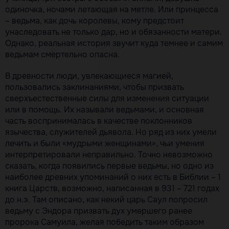
одиночка, ночами летающая на метле. Или принцесса
– ведьма, как дочь королевы, кому предстоит
унаследовать не только дар, но и обязанности матери.
Однако, реальная история звучит куда темнее и самим
ведьмам смертельно опасна.
В древности люди, увлекающиеся магией,
пользовались заклинаниями, чтобы призвать
сверхъестественные силы для изменения ситуации
или в помощь. Их называли ведьмами, и основная
часть воспринималась в качестве поклонников
язычества, служителей дьявола. Но ряд из них умели
лечить и были «мудрыми женщинами», чьи умения
интерпретировали неправильно. Точно невозможно
сказать, когда появились первые ведьмы, но одно из
наиболее древних упоминаний о них есть в Библии – 1
книга Царств, возможно, написанная в 931 – 721 годах
до н.э. Там описано, как некий царь Саул попросил
ведьму с Эндора призвать дух умершего ранее
пророка Самуила, желая победить таким образом