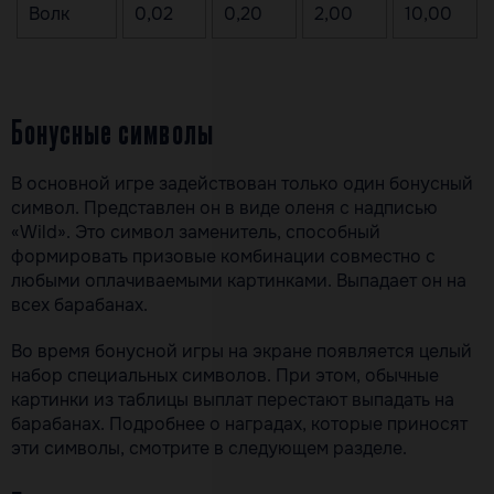
Волк
0,02
0,20
2,00
10,00
Бонусные символы
В основной игре задействован только один бонусный
символ. Представлен он в виде оленя с надписью
«Wild». Это символ заменитель, способный
формировать призовые комбинации совместно с
любыми оплачиваемыми картинками. Выпадает он на
всех барабанах.
Во время бонусной игры на экране появляется целый
набор специальных символов. При этом, обычные
картинки из таблицы выплат перестают выпадать на
барабанах. Подробнее о наградах, которые приносят
эти символы, смотрите в следующем разделе.