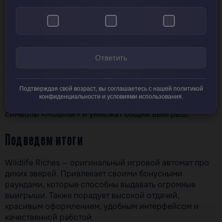
обнулении счетчика. В конце выдается собранный
выигрыш.
Extra Bonus
Ответить
Функция, дополняющая бонусную игру. Активируется
только в том случае, если экран окажется полностью
заполненным выигрышными символами и при этом
Подтверждая свой возраст, вы соглашаетесь с нашей политикой
останутся не использованные фриспины. В таком
конфиденциальности и условиями использования.
случае все бонусные вращения превратятся в
символы «Modifier» и умножат общий выигрыш.
Подведем итоги
Wildlife Riches — оригинальный игровой автомат про
диких зверей. Привлекает своими бонусными
раундами, которые способны выдавать огромные
выигрыши. Также порадует высокой отдачей,
красивым оформлением, удобным интерфейсом и
качественной работой.