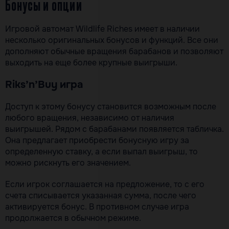
Бонусы и опции
Игровой автомат Wildlife Riches имеет в наличии
несколько оригинальных бонусов и функций. Все они
дополняют обычные вращения барабанов и позволяют
выходить на еще более крупные выигрыши.
Riks’n’Buy игра
Доступ к этому бонусу становится возможным после
любого вращения, независимо от наличия
выигрышей. Рядом с барабанами появляется табличка.
Она предлагает приобрести бонусную игру за
определенную ставку, а если выпал выигрыш, то
можно рискнуть его значением.
Если игрок соглашается на предложение, то с его
счета списывается указанная сумма, после чего
активируется бонус. В противном случае игра
продолжается в обычном режиме.