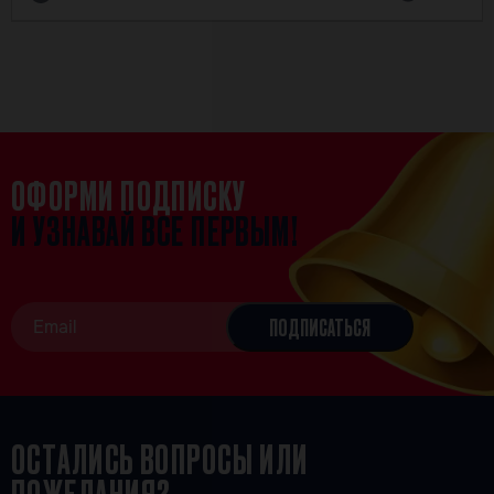
ОФОРМИ ПОДПИСКУ
И УЗНАВАЙ ВСЕ ПЕРВЫМ!
ОСТАЛИСЬ ВОПРОСЫ ИЛИ
ПОЖЕЛАНИЯ?