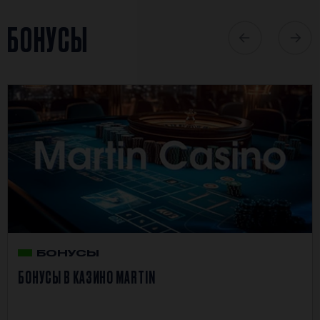
БОНУСЫ
БОНУСЫ
БОНУСЫ В КАЗИНО MARTIN