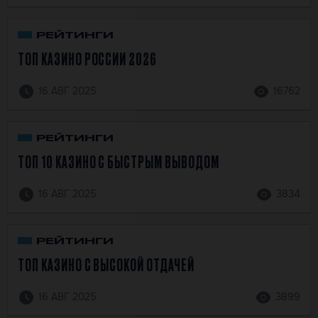
РЕЙТИНГИ
ТОП КАЗИНО РОССИИ 2026
16 АВГ 2025
16762
РЕЙТИНГИ
ТОП 10 КАЗИНО С БЫСТРЫМ ВЫВОДОМ
16 АВГ 2025
3834
РЕЙТИНГИ
ТОП КАЗИНО С ВЫСОКОЙ ОТДАЧЕЙ
16 АВГ 2025
3899