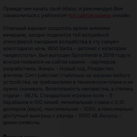
Прежде чем начать свой обзор, я рекомендую Вам
ознакомиться с рейтингом
топ сайтов казино
онлайн.
Отличный вариант скоротать время зимними
вечерами, заодно поделится той волшебной
атмосферой ожидания волшебства в «ту самую»
новогоднюю ночь. Wild Santa – автомат с категории
«видеослоты», был выпущен Spinomenal в 2019 году и
вскоре появился на сайтах казино – партнеров
разработчика. Жанры – Новый год, Рождество,
фэнтези. Слот работает стабильно на экранах любого
устройства, не требователен в техническом плане и не
нужно скачивать. Волатильность неизвестна, а степень
отдачи – 96,1%. Стандартное игровое поле – 5
барабанов и 100 линий, минимальная ставка с 0,10
долларов (евро), максимальная – 1000, а максимально
доступный выигрыш с раунда – 1000 хВ. Бонусы –
дикие символы.