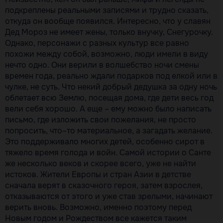
подкреплены реальными записями и трудно сказать,
откуда он вообще появился. Интересно, что у славян
Дед Мороз не имеет жены, только внучку, Снегурочку.
Однако, персонажи с разных культур все равно
похожи между собой, возможно, люди имели в виду
нечто одно. Они верили в волшебство ночи смены
времен года, реально ждали подарков под елкой или в
чулке, не суть. Что некий добрый дедушка за одну ночь
облетает всю Землю, посещая дома, где дети весь год
вели себя хорошо. А еще – ему можно было написать
письмо, где изложить свои пожелания, не просто
попросить, что–то материальное, а загадать желание.
Это поддерживало многих детей, особенно сирот в
тяжело время голода и войн. Самой истории о Санте
же несколько веков и скорее всего, уже не найти
истоков. Жители Европы и стран Азии в детстве
сначала верят в сказочного героя, затем взрослея,
отказываются от этого и уже став зрелыми, начинают
верить вновь. Возможно, именно поэтому перед
Новым годом и Рождеством все кажется таким