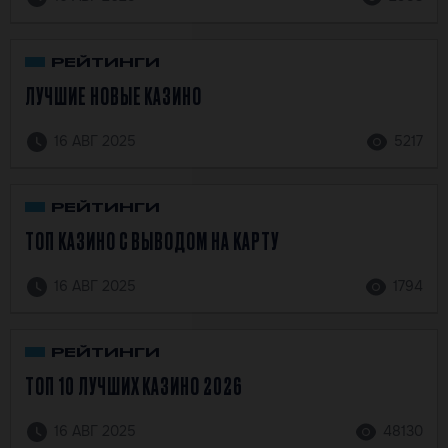
РЕЙТИНГИ
ЛУЧШИЕ НОВЫЕ КАЗИНО
16 АВГ 2025
5217
РЕЙТИНГИ
ТОП КАЗИНО С ВЫВОДОМ НА КАРТУ
16 АВГ 2025
1794
РЕЙТИНГИ
ТОП 10 ЛУЧШИХ КАЗИНО 2026
16 АВГ 2025
48130