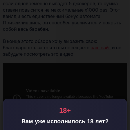
если одновременно выпадет 5 джокеров, то сумма
ставки повысится на максимальные х1000 раз! Этот
вайлд и есть единственный бонус автомата.
Приземлившись, он способен увеличится и покрыть
собой весь барабан.
В конце этого обзора хочу выразить свою
благодарность за то что вы посещаете
наш сайт
и не
забудьте посмотреть это видео.
18+
Вам уже исполнилось 18 лет?