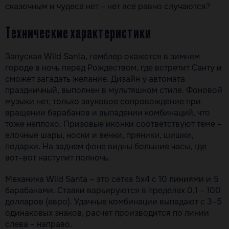
сказочным и чудеса нет – нет все равно случаются?
Технические характеристики
Запуская Wild Santa, гемблер окажется в зимнем
городе в ночь перед Рождеством, где встретит Санту и
сможет загадать желание. Дизайн у автомата
праздничный, выполнен в мультяшном стиле. Фоновой
музыки нет, только звуковое сопровождение при
вращении барабанов и выпадении комбинаций, что
тоже неплохо. Призовые иконки соответствуют теме –
елочные шары, носки и венки, пряники, шишки,
подарки. На заднем фоне видны большие часы, где
вот–вот наступит полночь.
Механика Wild Santa – это сетка 5х4 с 10 линиями и 5
барабанами. Ставки варьируются в пределах 0,1 – 100
долларов (евро). Удачные комбинации выпадают с 3–5
одинаковых знаков, расчет производится по линии
слева – направо.