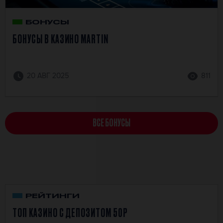
БОНУСЫ
БОНУСЫ В КАЗИНО MARTIN
20 АВГ 2025
811
ВСЕ БОНУСЫ
РЕЙТИНГИ
ТОП КАЗИНО С ДЕПОЗИТОМ 50Р