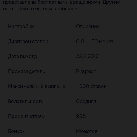
представлены бесплатными вращениями. Другие
настройки отмечены в таблице:
Настройки
Описание
Диапазон ставок
0,01 – 50 монет
Дата выхода
22.11.2013
Производитель
Playtech
Максимальный выигрыш
1 000 ставок
Волатильность
Средняя
Процент отдачи
96%
Бонусы
Имеются