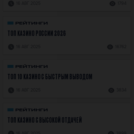
16 АВГ 2025
1794
РЕЙТИНГИ
ТОП КАЗИНО РОССИИ 2026
16 АВГ 2025
16762
РЕЙТИНГИ
ТОП 10 КАЗИНО С БЫСТРЫМ ВЫВОДОМ
16 АВГ 2025
3834
РЕЙТИНГИ
ТОП КАЗИНО С ВЫСОКОЙ ОТДАЧЕЙ
16 АВГ 2025
3899