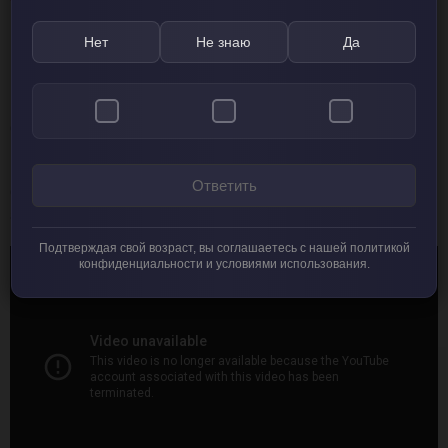
Видео-слот White King пользуется большим спросом у
Нет
Не знаю
Да
игроков и считается одним из наиболее популярных у
производителя Playtech. Именно поэтому он получил
продолжение в виде второй части с дополнительными
бонусами и функциями.
В конце этого обзора хочу выразить свою
Ответить
благодарность за то что вы посещаете
наш сайт
и не
забудьте посмотреть это видео.
Подтверждая свой возраст, вы соглашаетесь с нашей политикой
конфиденциальности и условиями использования.