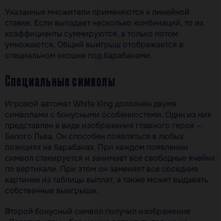
Указанные множители применяются к линейной
ставке. Если выпадает несколько комбинаций, то их
коэффициенты суммируются, а только потом
умножаются. Общий выигрыш отображается в
специальном окошке под барабанами.
Специальные символы
Игровой автомат White King дополнен двумя
символами с бонусными особенностями. Один из них
представлен в виде изображения главного героя —
Белого Льва. Он способен появляться в любых
позициях на барабанах. При каждом появлении
символ стекируется и занимает все свободные ячейки
по вертикали. При этом он заменяет все соседние
картинки из таблицы выплат, а также может выдавать
собственные выигрыши.
Второй бонусный символ получил изображение