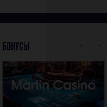
БОНУСЫ