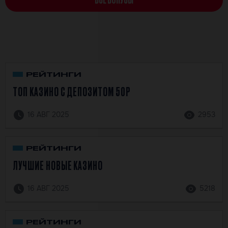
РЕЙТИНГИ
ТОП КАЗИНО С ДЕПОЗИТОМ 50Р
16 АВГ 2025
2953
РЕЙТИНГИ
ЛУЧШИЕ НОВЫЕ КАЗИНО
16 АВГ 2025
5218
РЕЙТИНГИ