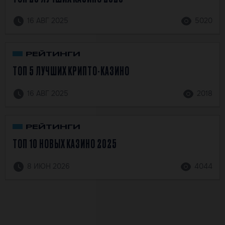
16 АВГ 2025
5020
РЕЙТИНГИ
ТОП 5 ЛУЧШИХ КРИПТО-КАЗИНО
16 АВГ 2025
2018
РЕЙТИНГИ
ТОП 10 НОВЫХ КАЗИНО 2025
8 ИЮН 2026
4044