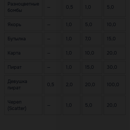
Разноцветные
—
0,5
1,0
5,0
бомбы
Якорь
—
1,0
5,0
10,0
Бутылка
—
1,0
7,0
15,0
Карта
—
1,0
10,0
20,0
Пират
—
1,0
15,0
30,0
Девушка
0,5
2,0
20,0
100,0
пират
Череп
—
1,0
5,0
20,0
(Scatter)