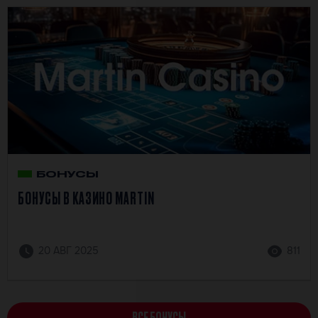
БОНУСЫ
БОНУСЫ В КАЗИНО MARTIN
20 АВГ 2025
811
ВСЕ БОНУСЫ