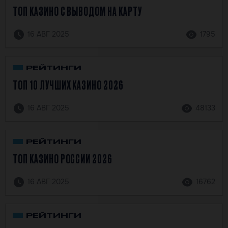
ТОП КАЗИНО С ВЫВОДОМ НА КАРТУ
16 АВГ 2025
1795
РЕЙТИНГИ
ТОП 10 ЛУЧШИХ КАЗИНО 2026
16 АВГ 2025
48133
РЕЙТИНГИ
ТОП КАЗИНО РОССИИ 2026
16 АВГ 2025
16762
РЕЙТИНГИ