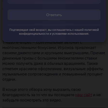
Super — x500.
Grand — x4000.
Ответить
Разыгрываются джекпоты только в бонусной игре.
Подведем итоги
Подтверждая свой возраст, вы соглашаетесь с нашей политикой
конфиденциальности и условиями использования.
Treasure-snipes — оригинальный автомат с
многочисленными бонусами. Игроков привлекает
своими джекпотами и крупными выигрышами. Причем
денежные призы с большими множителями ставки
можно получить даже в обычных вращениях. Также
отметим красивое оформление, визуальные эффекты,
музыкальное сопровождение и повышенный процент
отдачи.
В конце этого обзора хочу выразить свою
благодарность за то что вы посещаете
наш сайт
и не
забудьте посмотреть это видео.