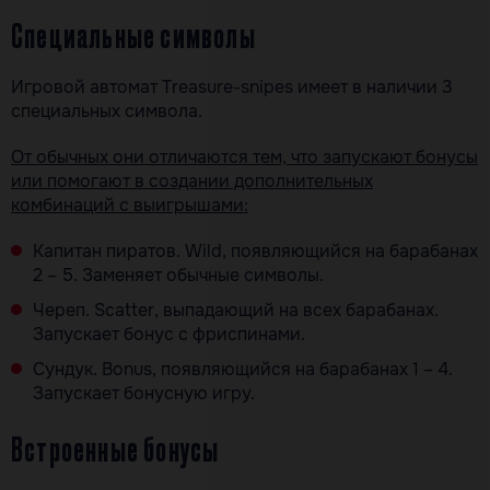
Специальные символы
Игровой автомат Treasure-snipes имеет в наличии 3
специальных символа.
От обычных они отличаются тем, что запускают бонусы
или помогают в создании дополнительных
комбинаций с выигрышами:
Капитан пиратов. Wild, появляющийся на барабанах
2 – 5. Заменяет обычные символы.
Череп. Scatter, выпадающий на всех барабанах.
Запускает бонус с фриспинами.
Сундук. Bonus, появляющийся на барабанах 1 – 4.
Запускает бонусную игру.
Встроенные бонусы