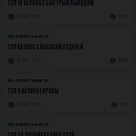
ТОП 10 КАЗИНО С БЫСТРЫМ ВЫВОДОМ
16 АВГ 2025
3834
РЕЙТИНГИ
ТОП КАЗИНО С ВЫСОКОЙ ОТДАЧЕЙ
16 АВГ 2025
3899
РЕЙТИНГИ
ТОП 5 КАЗИНО ЕВРОПЫ
16 АВГ 2025
1708
РЕЙТИНГИ
ТОП 28 ЛУЧШИХ КАЗИНО 2026