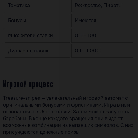
Тематика
Рождество, Пираты
Бонусы
Имеются
Множители ставки
0,5 – 100
Диапазон ставок
0,1 – 1 000
Игровой процесс
Treasure-snipes — увлекательный игровой автомат с
оригинальными бонусами и фриспинами. Игра в нем
начинается с выбора ставки. Затем можно запускать
барабаны. В конце каждого вращения они выдают
возможные комбинации из выпавших символов. С них
присуждаются денежные призы.