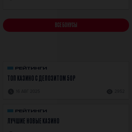
ВСЕ БОНУСЫ
РЕЙТИНГИ
ТОП КАЗИНО С ДЕПОЗИТОМ 50Р
16 АВГ 2025
2952
РЕЙТИНГИ
ЛУЧШИЕ НОВЫЕ КАЗИНО