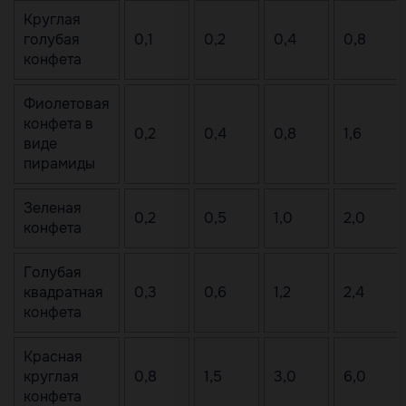
Круглая
голубая
0,1
0,2
0,4
0,8
конфета
Фиолетовая
конфета в
0,2
0,4
0,8
1,6
виде
пирамиды
Зеленая
0,2
0,5
1,0
2,0
конфета
Голубая
квадратная
0,3
0,6
1,2
2,4
конфета
Красная
круглая
0,8
1,5
3,0
6,0
конфета