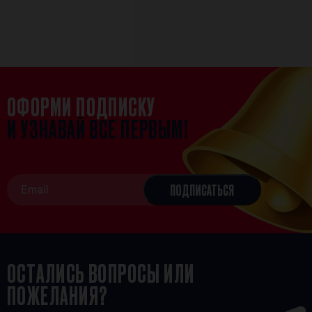
ОФОРМИ ПОДПИСКУ
И УЗНАВАЙ ВСЕ ПЕРВЫМ!
ОСТАЛИСЬ ВОПРОСЫ ИЛИ
ПОЖЕЛАНИЯ?