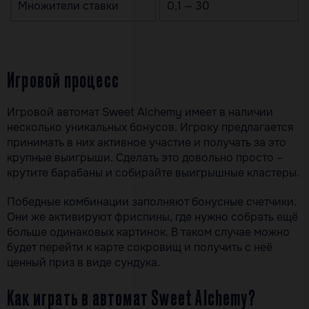
Множители ставки
0,1 — 30
Игровой процесс
Игровой автомат Sweet Alchemy имеет в наличии
несколько уникальных бонусов. Игроку предлагается
принимать в них активное участие и получать за это
крупные выигрыши. Сделать это довольно просто –
крутите барабаны и собирайте выигрышные кластеры.
Победные комбинации заполняют бонусные счетчики.
Они же активируют фриспины, где нужно собрать ещё
больше одинаковых картинок. В таком случае можно
будет перейти к карте сокровищ и получить с неё
ценный приз в виде сундука.
Как играть в автомат Sweet Alchemy?