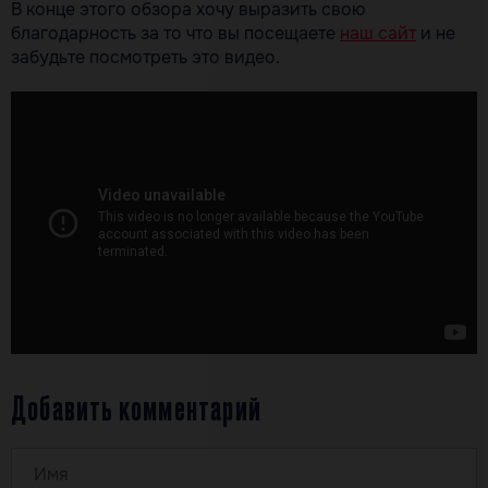
В конце этого обзора хочу выразить свою
благодарность за то что вы посещаете
наш сайт
и не
забудьте посмотреть это видео.
Добавить комментарий