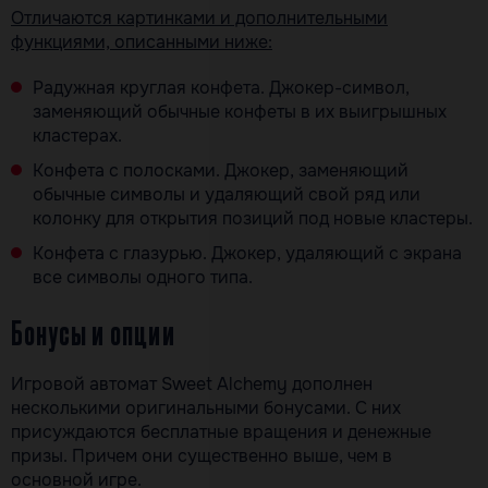
Отличаются картинками и дополнительными
функциями, описанными ниже:
Радужная круглая конфета. Джокер-символ,
заменяющий обычные конфеты в их выигрышных
кластерах.
Конфета с полосками. Джокер, заменяющий
обычные символы и удаляющий свой ряд или
колонку для открытия позиций под новые кластеры.
Конфета с глазурью. Джокер, удаляющий с экрана
все символы одного типа.
Бонусы и опции
Игровой автомат Sweet Alchemy дополнен
несколькими оригинальными бонусами. С них
присуждаются бесплатные вращения и денежные
призы. Причем они существенно выше, чем в
основной игре.