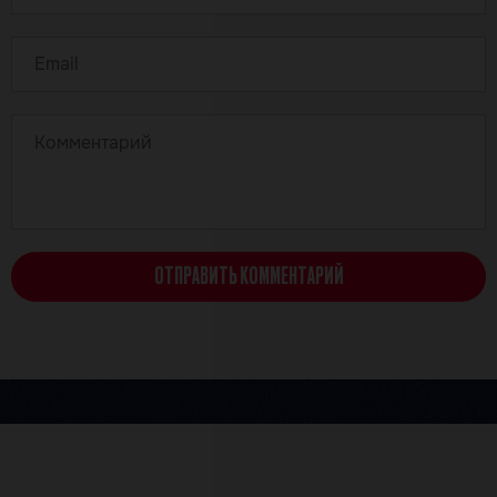
ОТПРАВИТЬ КОММЕНТАРИЙ