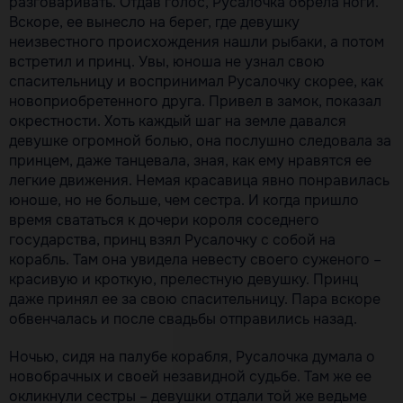
разговаривать. Отдав голос, Русалочка обрела ноги.
Вскоре, ее вынесло на берег, где девушку
неизвестного происхождения нашли рыбаки, а потом
встретил и принц. Увы, юноша не узнал свою
спасительницу и воспринимал Русалочку скорее, как
новоприобретенного друга. Привел в замок, показал
окрестности. Хоть каждый шаг на земле давался
девушке огромной болью, она послушно следовала за
принцем, даже танцевала, зная, как ему нравятся ее
легкие движения. Немая красавица явно понравилась
юноше, но не больше, чем сестра. И когда пришло
время свататься к дочери короля соседнего
государства, принц взял Русалочку с собой на
корабль. Там она увидела невесту своего суженого –
красивую и кроткую, прелестную девушку. Принц
даже принял ее за свою спасительницу. Пара вскоре
обвенчалась и после свадьбы отправились назад.
Ночью, сидя на палубе корабля, Русалочка думала о
новобрачных и своей незавидной судьбе. Там же ее
окликнули сестры – девушки отдали той же ведьме