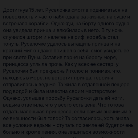
Достигнув 15 лет, Русалочка смогла подниматься на
поверхность и часто наблюдала за жизнью на суше и
встречала корабли. Однажды, на борту одного судна
она увидела принца и влюбилась в него. В ту ночь
случился шторм и налетев на риф, корабль стал
тонуть. Русалочке удалось вытащить принца и на
краткий миг он даже пришел в себя, смог увидеть ее
при свете Луны. Оставив парня на берегу моря,
принцесса уплыла прочь. Как у всех ее сестер, у
Русалочки был прекрасный голос и понимая, что,
находясь в море, не встретит принца, героиня
отправилась к ведьме. Та жила в отдаленной пещере
под водой и была известна своим мастерством.
Однако, услышав просьбу Русалочки дать ей ноги,
ведьма ответила, что у всего есть цена. Что готова
отдать маленькая принцесса, если самым значимым в
ее внешности был голос? Та согласилась, хоть знала
все условия ведьмы – ступать по земле ей будет очень
больно и кроме пения, она лишиться возможности