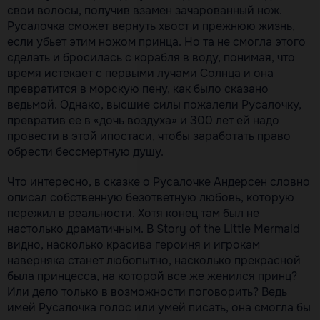
свои волосы, получив взамен зачарованный нож.
Русалочка сможет вернуть хвост и прежнюю жизнь,
если убьет этим ножом принца. Но та не смогла этого
сделать и бросилась с корабля в воду, понимая, что
время истекает с первыми лучами Солнца и она
превратится в морскую пену, как было сказано
ведьмой. Однако, высшие силы пожалели Русалочку,
превратив ее в «дочь воздуха» и 300 лет ей надо
провести в этой ипостаси, чтобы заработать право
обрести бессмертную душу.
Что интересно, в сказке о Русалочке Андерсен словно
описал собственную безответную любовь, которую
пережил в реальности. Хотя конец там был не
настолько драматичным. В Story of the Little Mermaid
видно, насколько красива героиня и игрокам
наверняка станет любопытно, насколько прекрасной
была принцесса, на которой все же женился принц?
Или дело только в возможности поговорить? Ведь
имей Русалочка голос или умей писать, она смогла бы