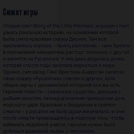
Сюжет игры
Открыв слот Story of the Little Mermaid, игрокам стоит
узнать реальную историю, на основании которой
была снята красивая сказка Диснея. Там все
закончилось хорошо – принц распознал – таки Ариэль
в молчаливой незнакомке, расторг помолвку с другой
и женится на Русалочке. У них даже родилась дочка,
которая спустя годы захотела вернуться в море.
Однако, сам автор Ганс Христиан Андерсен написал
свою сказку «Русалочка» совсем о другом, хотя
общие черты с диснеевской историей все же есть.
Героиня повести – сказочное существо, девушка с
рыбьим хвостом, пятнадцатилетняя прекрасная дочь
морского царя. Красивая и бездушная в прямом
смысле – у русалок не было души изначально, и они
после смерти превращались в морскую пену. Чтобы
избежать подобной участи, героине нужно было
добиться взаимной любви с человеком.