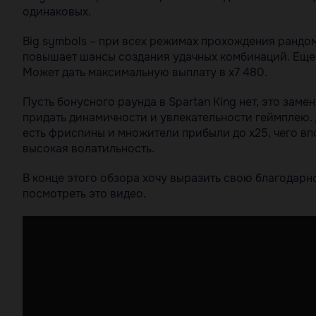
одинаковых.
Big symbols – при всех режимах прохождения рандом
повышает шансы создания удачных комбинаций. Еще у 
Может дать максимальную выплату в х7 480.
Пусть бонусного раунда в Spartan King нет, это за
придать динамичности и увлекательности геймплею. 
есть фриспины и множители прибыли до х25, чего вп
высокая волатильность.
В конце этого обзора хочу выразить свою благодарно
посмотреть это видео.