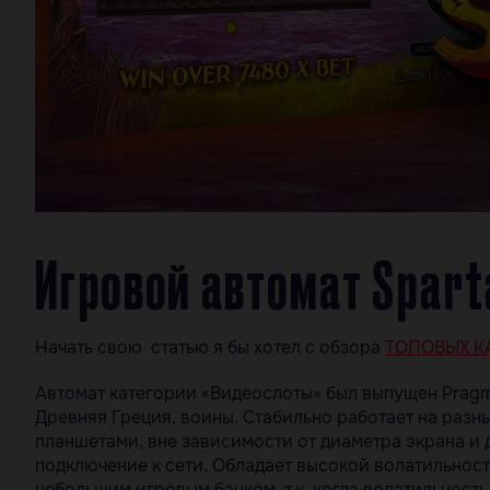
Игровой автомат Spart
Начать свою статью я бы хотел с обзора
ТОПОВЫХ К
Автомат категории «Видеослоты» был выпущен Pragmat
Древняя Греция, воины. Стабильно работает на разн
планшетами, вне зависимости от диаметра экрана и 
подключение к сети. Обладает высокой волатильност
небольшим игровым банком, т.к. когда волатильность