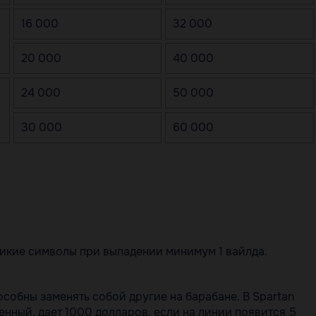
16 000
32 000
20 000
40 000
24 000
50 000
30 000
60 000
дикие символы при выпадении минимум 1 вайлда.
особны заменять собой другие на барабане. В Spartan
енный, дает 1000 долларов, если на линии появится 5