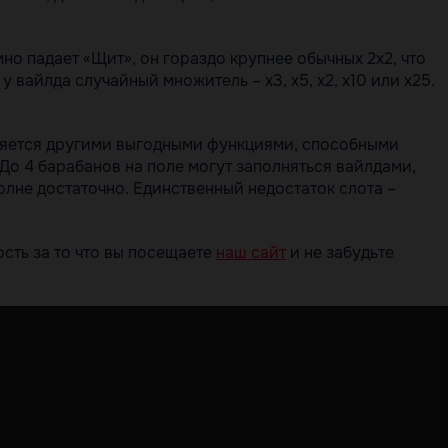
но падает «Щит», он гораздо крупнее обычных 2х2, что
вайлда случайный множитель – х3, х5, х2, х10 или х25.
меняется другими выгодными функциями, способными
До 4 барабанов на поле могут заполняться вайлдами,
олне достаточно. Единственный недостаток слота –
сть за то что вы посещаете
наш сайт
и не забудьте