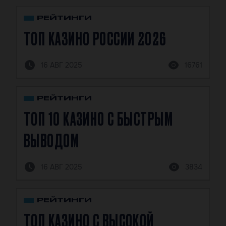
РЕЙТИНГИ
ТОП КАЗИНО РОССИИ 2026
16 АВГ 2025
16761
РЕЙТИНГИ
ТОП 10 КАЗИНО С БЫСТРЫМ
ВЫВОДОМ
16 АВГ 2025
3834
РЕЙТИНГИ
й
ТОП КАЗИНО С ВЫСОКОЙ