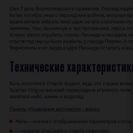
Шел 7 день фермопильского сражения, Леонид надел
битве погибло много персидских войнов, включая бр
враги хотели забрать тело царя, но его соратники 
камнями. Увы, проникнув в тыл противника, персы см
Ксеркс велел отрубить голову Леонида и посадить на
спустя год персы были разбиты у города Платеи. А 
Фермопилы и их лидера царя Леонида осталась в век
Технические характеристик
Быть королем в Спарте трудно, ведь это страна воин
Spartan King на верхней перекладине игрового поля,
закатное небо, камни и водопад.
Панель управления автоматом – внизу:
Menu – кнопка с отображением параметров слота;
i – краткое описание и советы новичкам;