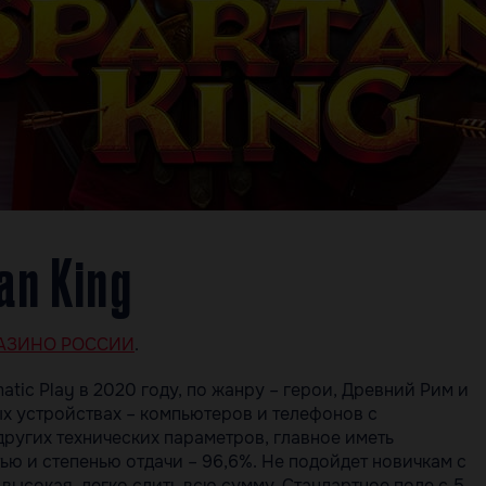
an King
АЗИНО РОССИИ
.
ic Play в 2020 году, по жанру – герои, Древний Рим и
ых устройствах – компьютеров и телефонов с
других технических параметров, главное иметь
ью и степенью отдачи – 96,6%. Не подойдет новичкам с
 высокая, легко слить всю сумму. Стандартное поле с 5