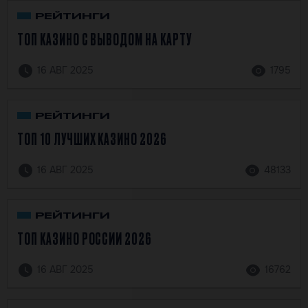
РЕЙТИНГИ
ТОП КАЗИНО С ВЫВОДОМ НА КАРТУ
16 АВГ 2025
1795
РЕЙТИНГИ
ТОП 10 ЛУЧШИХ КАЗИНО 2026
16 АВГ 2025
48133
РЕЙТИНГИ
ТОП КАЗИНО РОССИИ 2026
16 АВГ 2025
16762