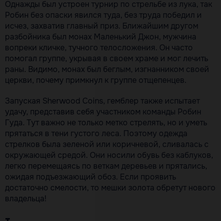
Однажды был устроен турнир по стрельбе из лука, так
Робин без опаски явился туда, без труда победил и
исчез, захватив главный приз. Ближайшим другом
разбойника был монах Маленький Джон, мужчина
вопреки кличке, тучного телосложения. Он часто
помогал группе, укрывая в своем храме и мог лечить
раны. Видимо, монах был беглым, изгнанником своей
церкви, почему примкнул к группе отщепенцев.
Запуская Sherwood Coins, гемблер также испытает
удачу, представив себя участником команды Робин
Гуда. Тут важно не только метко стрелять, но и уметь
прятаться в тени густого леса. Поэтому одежда
стрелков была зеленой или коричневой, сливалась с
окружающей средой. Они носили обувь без каблуков,
легко перемещаясь по веткам деревьев и прятались,
ожидая подъезжающий обоз. Если проявить
достаточно смелости, то мешки золота обретут нового
владельца!