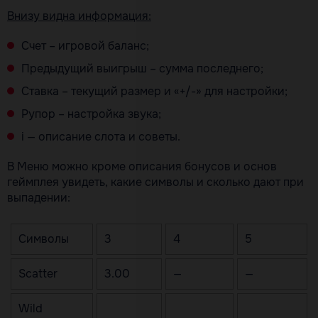
Внизу видна информация:
Счет – игровой баланс;
Предыдущий выигрыш – сумма последнего;
Ставка – текущий размер и «+/-» для настройки;
Рупор – настройка звука;
i — описание слота и советы.
В Меню можно кроме описания бонусов и основ
геймплея увидеть, какие символы и сколько дают при
выпадении:
Символы
3
4
5
Scatter
3.00
—
—
Wild