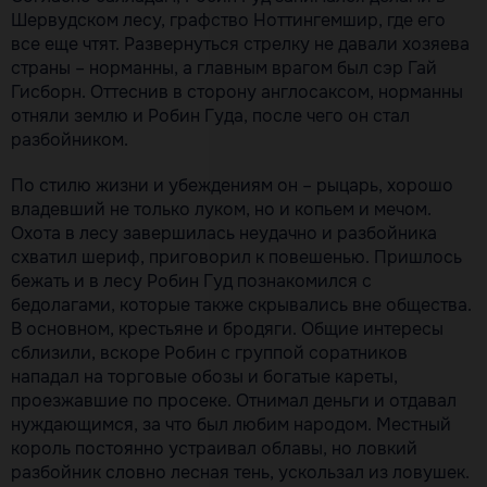
Шервудском лесу, графство Ноттингемшир, где его
все еще чтят. Развернуться стрелку не давали хозяева
страны – норманны, а главным врагом был сэр Гай
Гисборн. Оттеснив в сторону англосаксом, норманны
отняли землю и Робин Гуда, после чего он стал
разбойником.
По стилю жизни и убеждениям он – рыцарь, хорошо
владевший не только луком, но и копьем и мечом.
Охота в лесу завершилась неудачно и разбойника
схватил шериф, приговорил к повешенью. Пришлось
бежать и в лесу Робин Гуд познакомился с
бедолагами, которые также скрывались вне общества.
В основном, крестьяне и бродяги. Общие интересы
сблизили, вскоре Робин с группой соратников
нападал на торговые обозы и богатые кареты,
проезжавшие по просеке. Отнимал деньги и отдавал
нуждающимся, за что был любим народом. Местный
король постоянно устраивал облавы, но ловкий
разбойник словно лесная тень, ускользал из ловушек.