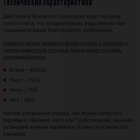
Технические характеристики
Действие в Sherwood Coins происходит на фоне
густого леса, что неудивительно, ведь именно там
скрывается банда благородного разбойника.
Наверху кроме названия виден сундук с добычей и
суммы джекпотов, которые также может сорвать
удачливый игрок:
Grand – 4500$;
Major – 150$;
Minor – 75$;
Mini – 30$.
Кнопки управления справа, там можно запустить
барабан в обычном, Авто или Турбо режиме, заранее
установив нужные параметры (ставку и количество
раундов).