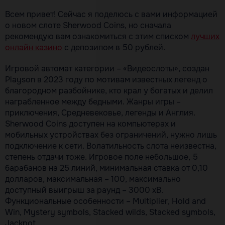
Всем привет! Сейчас я поделюсь с вами информацией
о новом слоте Sherwood Coins, но сначала
рекомендую вам ознакомиться с этим списком
лучших
онлайн казино
с депозипом в 50 рублей.
Игровой автомат категории – «Видеослоты», создан
Playson в 2023 году по мотивам известных легенд о
благородном разбойнике, кто крал у богатых и делил
награбленное между бедными. Жанры игры –
приключения, Средневековье, легенды и Англия.
Sherwood Coins доступен на компьютерах и
мобильных устройствах без ограничений, нужно лишь
подключение к сети. Волатильность слота неизвестна,
степень отдачи тоже. Игровое поле небольшое, 5
барабанов на 25 линий, минимальная ставка от 0,10
долларов, максимальная – 100, максимально
доступный выигрыш за раунд – 3000 хВ.
Функциональные особенности – Multiplier, Hold and
Win, Mystery symbols, Stacked wilds, Stacked symbols,
Jackpot.