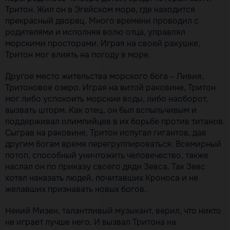
Тритон. Жил он в Эгейском море, где находится
прекрасный дворец. Много времени проводил с
родителями и исполняя волю отца, управлял
морскими просторами. Играя на своей ракушке,
Тритон мог влиять на погоду в море.
Другое место жительства морского бога – Ливия,
Тритоновое озеро. Играя на витой раковине, Тритон
мог либо успокоить морские воды, либо наоборот,
вызвать шторм. Как отец, он был вспыльчивым и
поддерживал олимпийцев в их борьбе против титанов.
Сыграв на раковине, Тритон испугал гигантов, дав
другим богам время перегруппироваться. Всемирный
потоп, способный уничтожить человечество, также
наслал он по приказу своего дяди Зевса. Так Зевс
хотел наказать людей, почитавших Кроноса и не
желавших признавать новых богов.
Некий Мизен, талантливый музыкант, верил, что никто
не играет лучше него. И вызвал Тритона на