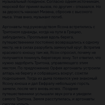
музыкальный поединок. Согласно одним источникам,
морской бог принял вызов, по другим – отказался. Но
за дерзость наказал Мизена, сбросив с высокого
мыса. Упав вниз, музыкант погиб.
Аргонавты под руководством Ясона встретились с
Тритоном однажды, когда на пути в Грецию,
заблудились. Проплывая вдоль берега,
путешественники постоянно возвращались к одному
месту, не в силах разрубить замкнутый круг. Встретив
красивого юношу там же, Ясон спросил, почему не
получается покинуть береговую зону. Тот ответил, что
нужно задобрить Тритона, управляющего этим
местом. По предложению Орфея аргонавты устроили
алтарь на берегу и собравшись вокруг, сожгли
подношения. Тогда из дыма появился уже знакомый
Ясону юноша и дал Евфралу небольшую горсть
замели, после чего вновь исчез. Позднее
путешественники услышали звук рога и увидели
самого Тритона. Земля расступилась, и аргонавты
смогли уплыть.