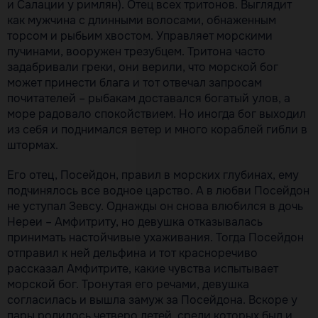
и Салации у римлян). Отец всех тритонов. Выглядит
как мужчина с длинными волосами, обнаженным
торсом и рыбьим хвостом. Управляет морскими
пучинами, вооружен трезубцем. Тритона часто
задабривали греки, они верили, что морской бог
может принести блага и тот отвечал запросам
почитателей – рыбакам доставался богатый улов, а
море радовало спокойствием. Но иногда бог выходил
из себя и поднимался ветер и много кораблей гибли в
штормах.
Его отец, Посейдон, правил в морских глубинах, ему
подчинялось все водное царство. А в любви Посейдон
не уступал Зевсу. Однажды он снова влюбился в дочь
Нереи – Амфитриту, но девушка отказывалась
принимать настойчивые ухаживания. Тогда Посейдон
отправил к ней дельфина и тот красноречиво
рассказал Амфитрите, какие чувства испытывает
морской бог. Тронутая его речами, девушка
согласилась и вышла замуж за Посейдона. Вскоре у
пары родилось четверо детей, среди которых был и