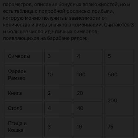
параметров, описание бонусных возможностей, но и
есть таблица с подробной росписью прибыли,
которую можно получить в зависимости от
количества и вида значков в комбинации. Считаются 3
и большее число идентичных символов,
появляющихся на барабане рядом:
Символы
3
4
5
Фараон
10
100
500
Рамзес
Книга
2
20
200
Столб
4
40
Птица и
3
10
75
Кошка