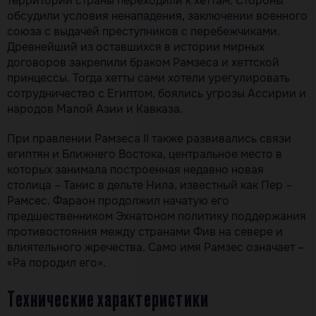
территории страны переходили к хеттам. Стороны
обсудили условия ненападения, заключении военного
союза с выдачей преступников с перебежчиками.
Древнейший из оставшихся в истории мирных
договоров закрепили браком Рамзеса и хеттской
принцессы. Тогда хетты сами хотели урегулировать
сотрудничество с Египтом, боялись угрозы Ассирии и
народов Малой Азии и Кавказа.
При правлении Рамзеса II также развивались связи
египтян и Ближнего Востока, центральное место в
которых занимала построенная недавно новая
столица – Танис в дельте Нила, известный как Пер –
Рамсес. Фараон продолжил начатую его
предшественником Эхнатоном политику поддержания
противостояния между странами Фив на севере и
влиятельного жречества. Само имя Рамзес означает –
«Ра породил его».
Технические характеристики