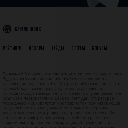
CASINO IGROK
РЕЙТИНГИ
ОБЗОРЫ
ГАЙДЫ
СЛОТЫ
БОНУСЫ
Внимание! В случае копирования материалов с данного сайта,
будь-то частичное или полное необходимо запросить
разрешение редакции сайта. Запрос необходимо присылать
на email. Без письменного уведомления разрешено
пользоваться данным контентом, только в случае размещения
ссылки на первоисточник. Весь контент данного ресурса
периодически обновляется и исправляется, вся информация
поддерживается в актуальном состоянии. Материалы
являются авторскими, редакторы пропускают через себя
очень много информации из мира гемблинга размещая
максимально правдивую информацию. Данный сайт не
проводит азартных игр и не призывает к игре, материалы