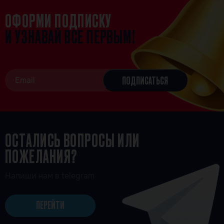
ОФОРМИ ПОДПИСКУ
И УЗНАВАЙ ВСЕ ПЕРВЫМ!
ОСТАЛИСЬ ВОПРОСЫ ИЛИ
ПОЖЕЛАНИЯ?
Напиши нам в telegram
ПЕРЕЙТИ