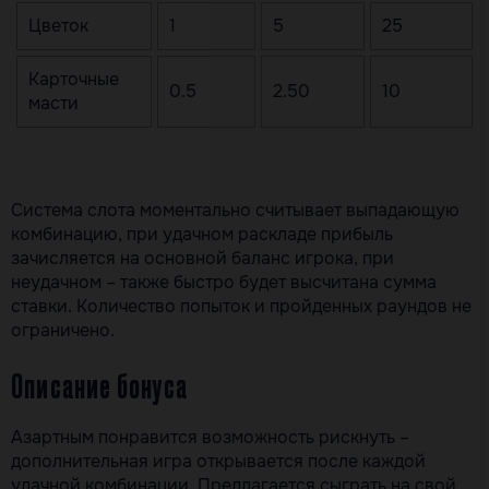
Цветок
1
5
25
Карточные
0.5
2.50
10
масти
Система слота моментально считывает выпадающую
комбинацию, при удачном раскладе прибыль
зачисляется на основной баланс игрока, при
неудачном – также быстро будет высчитана сумма
ставки. Количество попыток и пройденных раундов не
ограничено.
Описание бонуса
Азартным понравится возможность рискнуть –
дополнительная игра открывается после каждой
удачной комбинации. Предлагается сыграть на свой