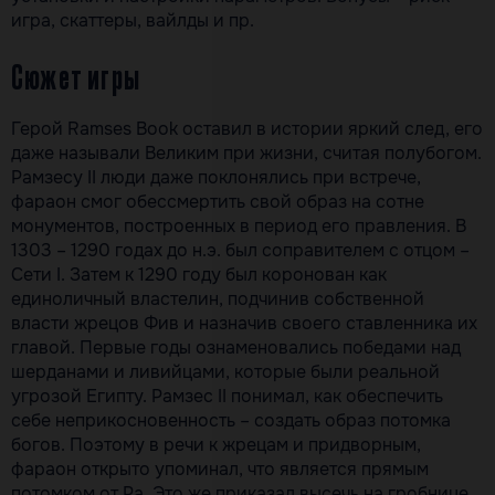
игра, скаттеры, вайлды и пр.
Сюжет игры
Герой Ramses Book оставил в истории яркий след, его
даже называли Великим при жизни, считая полубогом.
Рамзесу II люди даже поклонялись при встрече,
фараон смог обессмертить свой образ на сотне
монументов, построенных в период его правления. В
1303 – 1290 годах до н.э. был соправителем с отцом –
Сети I. Затем к 1290 году был коронован как
единоличный властелин, подчинив собственной
власти жрецов Фив и назначив своего ставленника их
главой. Первые годы ознаменовались победами над
шерданами и ливийцами, которые были реальной
угрозой Египту. Рамзес II понимал, как обеспечить
себе неприкосновенность – создать образ потомка
богов. Поэтому в речи к жрецам и придворным,
фараон открыто упоминал, что является прямым
потомком от Ра. Это же приказал высечь на гробнице