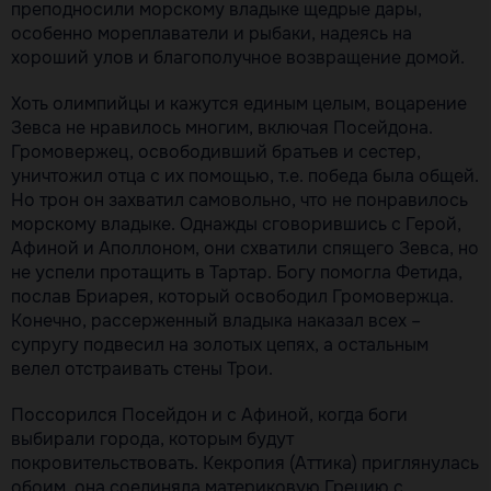
преподносили морскому владыке щедрые дары,
особенно мореплаватели и рыбаки, надеясь на
хороший улов и благополучное возвращение домой.
Хоть олимпийцы и кажутся единым целым, воцарение
Зевса не нравилось многим, включая Посейдона.
Громовержец, освободивший братьев и сестер,
уничтожил отца с их помощью, т.е. победа была общей.
Но трон он захватил самовольно, что не понравилось
морскому владыке. Однажды сговорившись с Герой,
Афиной и Аполлоном, они схватили спящего Зевса, но
не успели протащить в Тартар. Богу помогла Фетида,
послав Бриарея, который освободил Громовержца.
Конечно, рассерженный владыка наказал всех –
супругу подвесил на золотых цепях, а остальным
велел отстраивать стены Трои.
Поссорился Посейдон и с Афиной, когда боги
выбирали города, которым будут
покровительствовать. Кекропия (Аттика) приглянулась
обоим, она соединяла материковую Грецию с