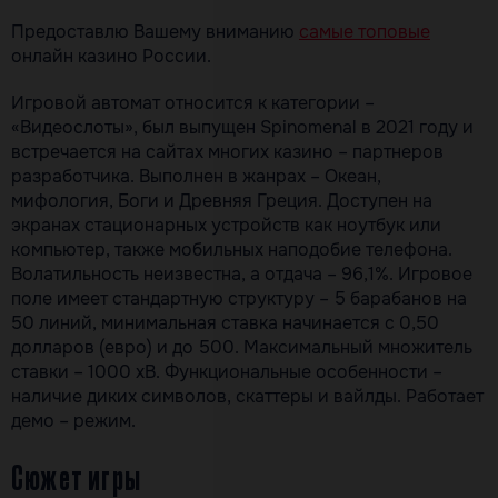
Предоставлю Вашему вниманию
самые топовые
онлайн казино России.
Игровой автомат относится к категории –
«Видеослоты», был выпущен Spinomenal в 2021 году и
встречается на сайтах многих казино – партнеров
разработчика. Выполнен в жанрах – Океан,
мифология, Боги и Древняя Греция. Доступен на
экранах стационарных устройств как ноутбук или
компьютер, также мобильных наподобие телефона.
Волатильность неизвестна, а отдача – 96,1%. Игровое
поле имеет стандартную структуру – 5 барабанов на
50 линий, минимальная ставка начинается с 0,50
долларов (евро) и до 500. Максимальный множитель
ставки – 1000 хВ. Функциональные особенности –
наличие диких символов, скаттеры и вайлды. Работает
демо – режим.
Сюжет игры