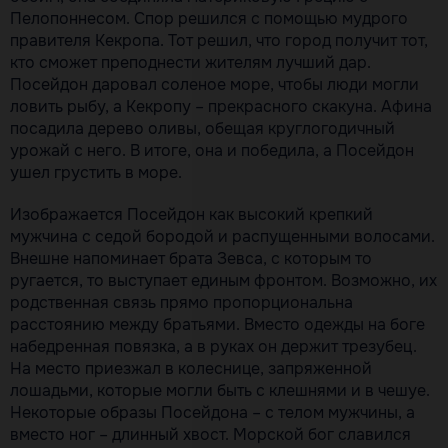
Пелопоннесом. Спор решился с помощью мудрого
правителя Кекропа. Тот решил, что город получит тот,
кто сможет преподнести жителям лучший дар.
Посейдон даровал соленое море, чтобы люди могли
ловить рыбу, а Кекропу – прекрасного скакуна. Афина
посадила дерево оливы, обещая круглогодичный
урожай с него. В итоге, она и победила, а Посейдон
ушел грустить в море.
Изображается Посейдон как высокий крепкий
мужчина с седой бородой и распущенными волосами.
Внешне напоминает брата Зевса, с которым то
ругается, то выступает единым фронтом. Возможно, их
родственная связь прямо пропорциональна
расстоянию между братьями. Вместо одежды на боге
набедренная повязка, а в руках он держит трезубец.
На место приезжал в колеснице, запряженной
лошадьми, которые могли быть с клешнями и в чешуе.
Некоторые образы Посейдона – с телом мужчины, а
вместо ног – длинный хвост. Морской бог славился