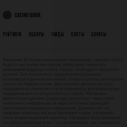
CASINO IGROK
РЕЙТИНГИ
ОБЗОРЫ
ГАЙДЫ
СЛОТЫ
БОНУСЫ
Внимание! В случае копирования материалов с данного сайта,
будь-то частичное или полное необходимо запросить
разрешение редакции сайта. Запрос необходимо присылать
на email. Без письменного уведомления разрешено
пользоваться данным контентом, только в случае размещения
ссылки на первоисточник. Весь контент данного ресурса
периодически обновляется и исправляется, вся информация
поддерживается в актуальном состоянии. Материалы
являются авторскими, редакторы пропускают через себя
очень много информации из мира гемблинга размещая
максимально правдивую информацию. Данный сайт не
проводит азартных игр и не призывает к игре, материалы
носят информационный характер. Обращаем Ваше внимание,
что игра в азартные игры – это развлечение, рассматривать