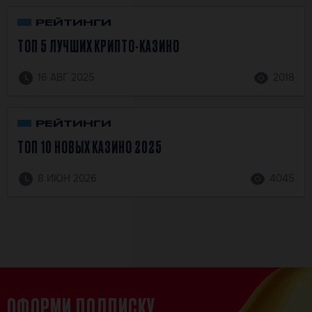
РЕЙТИНГИ
ТОП 5 ЛУЧШИХ КРИПТО-КАЗИНО
16 АВГ 2025
2018
РЕЙТИНГИ
ТОП 10 НОВЫХ КАЗИНО 2025
8 ИЮН 2026
4045
ОФОРМИ ПОДПИСКУ