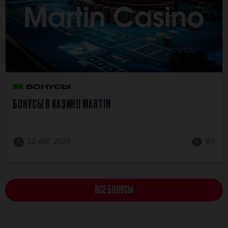
БОНУСЫ
БОНУСЫ В КАЗИНО MARTIN
20 АВГ 2025
811
ВСЕ БОНУСЫ