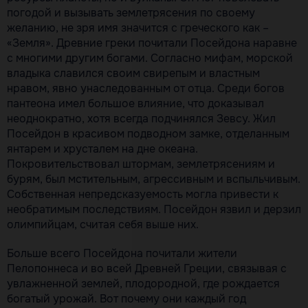
погодой и вызывать землетрясения по своему
желанию, не зря имя значится с греческого как –
«Земля». Древние греки почитали Посейдона наравне
с многими другим богами. Согласно мифам, морской
владыка славился своим свирепым и властным
нравом, явно унаследованным от отца. Среди богов
пантеона имел большое влияние, что доказывал
неоднократно, хотя всегда подчинялся Зевсу. Жил
Посейдон в красивом подводном замке, отделанным
янтарем и хрусталем на дне океана.
Покровительствовал штормам, землетрясениям и
бурям, был мстительным, агрессивным и вспыльчивым.
Собственная непредсказуемость могла привести к
необратимым последствиям. Посейдон язвил и дерзил
олимпийцам, считая себя выше них.
Больше всего Посейдона почитали жители
Пелопоннеса и во всей Древней Греции, связывая с
увлажненной землей, плодородной, где рождается
богатый урожай. Вот почему они каждый год