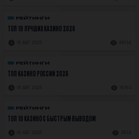
РЕЙТИНГИ
ТОП 10 ЛУЧШИХ КАЗИНО 2026
16 АВГ 2025
48134
РЕЙТИНГИ
ТОП КАЗИНО РОССИИ 2026
16 АВГ 2025
16763
РЕЙТИНГИ
ТОП 10 КАЗИНО С БЫСТРЫМ ВЫВОДОМ
16 АВГ 2025
3834