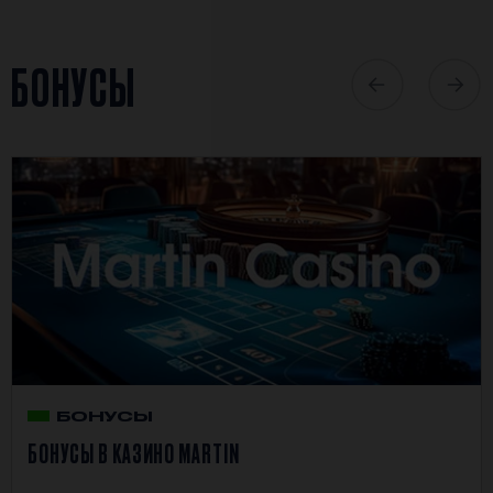
БОНУСЫ
БОНУСЫ
БОНУСЫ В КАЗИНО MARTIN