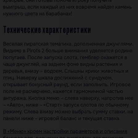
храбрые, они готовы помочь игроку получить
выигрыш, если каждый из них вовремя найдет камень
нужного цвета на барабанах!
Технические характеристики
Веселая пиратская тематика, дополненная джунглями.
Видимо в Pirots 2 больше внимания уделяется родине
попугаев. После запуска слота, гемблер окажется в
чаще джунглей, на заднем фоне видны растения и
деревья, внизу – водоем. Слышны крики животных и
птиц. Наверху шкала достижений с сундуком,
открывает бонусный раунд, если заполнить. Игровое
поле не расчерчено, кажется гармоничной частью
антуража. Кнопка меню – слева наверху, напротив нее
– «Авто», ниже – «Старт» запуск слотов по обычному
режиму. Слева внизу можно выбрать сумму ставки, на
панели ниже – игровой баланс и текущая ставка.
В «Меню» кроем настройки параметров и описания