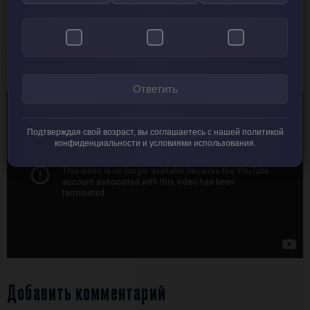
много, они могут поссориться и разлететься.
В конце этого обзора хочу выразить свою
благодарность за то что вы посещаете
наш сайт
и не
забудьте посмотреть это видео.
Ответить
Подтверждая свой возраст, вы соглашаетесь с нашей политикой
конфиденциальности и условиями использования.
Добавить комментарий