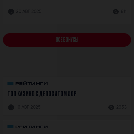
20 АВГ 2025
811
ВСЕ БОНУСЫ
РЕЙТИНГИ
ТОП КАЗИНО С ДЕПОЗИТОМ 50Р
16 АВГ 2025
2953
РЕЙТИНГИ