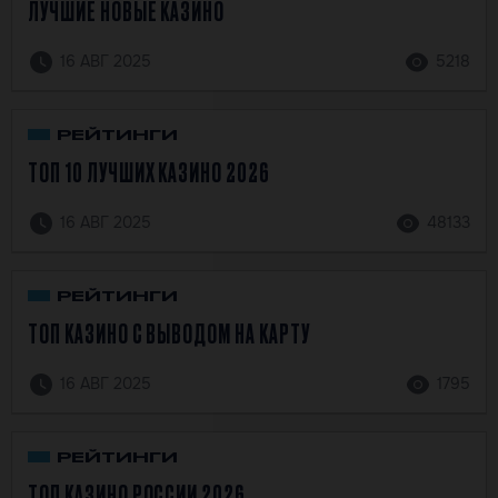
ЛУЧШИЕ НОВЫЕ КАЗИНО
16 АВГ 2025
5218
РЕЙТИНГИ
ТОП 10 ЛУЧШИХ КАЗИНО 2026
16 АВГ 2025
48133
РЕЙТИНГИ
ТОП КАЗИНО С ВЫВОДОМ НА КАРТУ
16 АВГ 2025
1795
РЕЙТИНГИ
ТОП КАЗИНО РОССИИ 2026