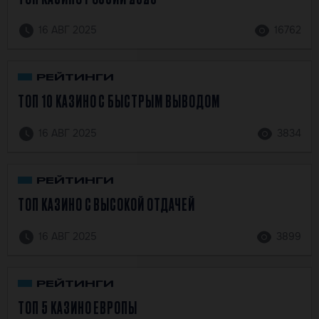
16 АВГ 2025
16762
РЕЙТИНГИ
ТОП 10 КАЗИНО С БЫСТРЫМ ВЫВОДОМ
16 АВГ 2025
3834
РЕЙТИНГИ
ТОП КАЗИНО С ВЫСОКОЙ ОТДАЧЕЙ
16 АВГ 2025
3899
РЕЙТИНГИ
ТОП 5 КАЗИНО ЕВРОПЫ