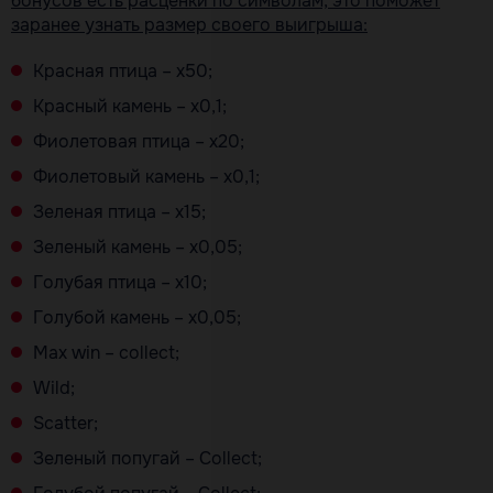
бонусов есть расценки по символам, это поможет
заранее узнать размер своего выигрыша:
Красная птица – х50;
Красный камень – х0,1;
Фиолетовая птица – х20;
Фиолетовый камень – х0,1;
Зеленая птица – х15;
Зеленый камень – х0,05;
Голубая птица – х10;
Голубой камень – х0,05;
Max win – collect;
Wild;
Scatter;
Зеленый попугай – Collect;