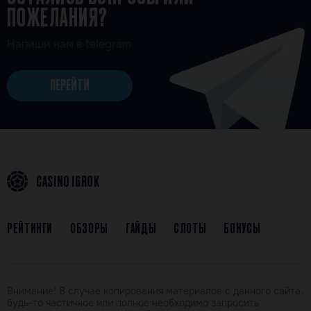
ПОЖЕЛАНИЯ?
Напиши нам в telegram
ПЕРЕЙТИ
CASINO IGROK
РЕЙТИНГИ
ОБЗОРЫ
ГАЙДЫ
СЛОТЫ
БОНУСЫ
Внимание! В случае копирования материалов с данного сайта,
будь-то частичное или полное необходимо запросить