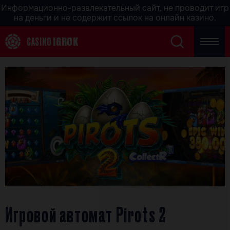
Информационно-развлекательный сайт, не проводит игр
на деньги и не содержит ссылок на онлайн казино.
CASINO
IGROK
Игровой автомат Pirots 2