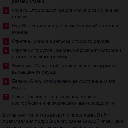
размер ставки.
Ставка. Отображает выбранное значение общей
ставки.
Max Bet. Устанавливает максимальный номинал
монеты.
Стрелка. Клавиша запуска игрового раунда.
Стрелка с треугольниками. Открывает настройки
автоматического режима.
Выигрыш. Окно, отображающее все выигрыши,
выпавшие за раунд.
Баланс. Окно, отображающее состояние счета
игрока.
Плюс. Клавиша, открывающая меню с
настройками и информационными разделами.
В главном меню есть раздел с правилами. В нём
представлено подробное описание каждой клавиши и
её функционала. Если хотите опробовать все