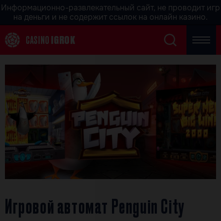
Информационно-развлекательный сайт, не проводит игр
на деньги и не содержит ссылок на онлайн казино.
CASINO
IGROK
Игровой автомат Penguin City