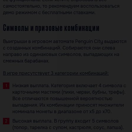
самостоятельно, то рекомендуем воспользоваться
демо режимом с бесплатными ставками.
Символы и призовые комбинации
Выигрыши в игровом автомате Penguin City выдаются
с созданных комбинаций. Собираются они слева
направо из одинаковых символов, выпадающих на
смежных барабанах.
В игре присутствует 3 категории комбинаций:
Низкая выплата. Категория включает 4 символа с
карточными мастями (пики, черви, бубны, трефы).
Все отличаются повышенной вероятностью
выпадения. Их комбинации приносят множители
номинала монеты в диапазоне от x5 до x70.
Высокая выплата. В группу входит 5 символов
(топор, тарелка с супом, кастрюля, соус, лапша).