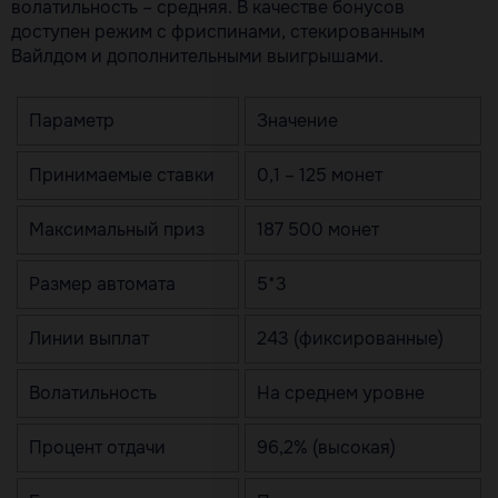
волатильность – средняя. В качестве бонусов
доступен режим с фриспинами, стекированным
Вайлдом и дополнительными выигрышами.
Параметр
Значение
Принимаемые ставки
0,1 – 125 монет
Максимальный приз
187 500 монет
Размер автомата
5*3
Линии выплат
243 (фиксированные)
Волатильность
На среднем уровне
Процент отдачи
96,2% (высокая)