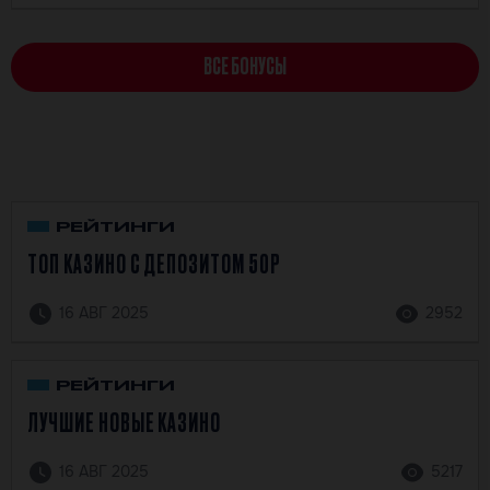
ВСЕ БОНУСЫ
РЕЙТИНГИ
ТОП КАЗИНО С ДЕПОЗИТОМ 50Р
16 АВГ 2025
2952
РЕЙТИНГИ
ЛУЧШИЕ НОВЫЕ КАЗИНО
16 АВГ 2025
5217