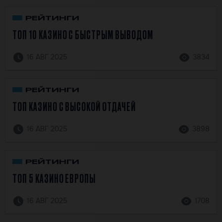
РЕЙТИНГИ
ТОП 10 КАЗИНО С БЫСТРЫМ ВЫВОДОМ
16 АВГ 2025
3834
РЕЙТИНГИ
ТОП КАЗИНО С ВЫСОКОЙ ОТДАЧЕЙ
16 АВГ 2025
3898
РЕЙТИНГИ
ТОП 5 КАЗИНО ЕВРОПЫ
16 АВГ 2025
1708