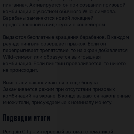
пингвина». Активируется он при создании призовой
комбинации с участием обычного Wild-символа.
Барабаны заменяются новой локацией
представленной в виде кухни с конвейером.
Выдаются бесплатные вращения барабанов. В каждом
раунде пингвин совершает прыжок. Если он
перепрыгивает препятствие, то на экран добавляется
Wild-символ или образуется выигрышная
комбинация. Если пингвин проваливается, то ничего
не происходит.
Выигрыши накапливаются в ходе бонуса.
Заканчивается режим при отсутствии призовых
комбинаций на экране. В конце выдаются накопленные
множители, присуждаемые к номиналу монету.
Подведем итоги
Penguin City – интересный автомат с тематикой