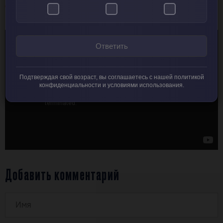
28 лучших казино
на русском языке и не забудьте
посмотреть это видео:
Ответить
Подтверждая свой возраст, вы соглашаетесь с нашей политикой
конфиденциальности и условиями использования.
Добавить комментарий