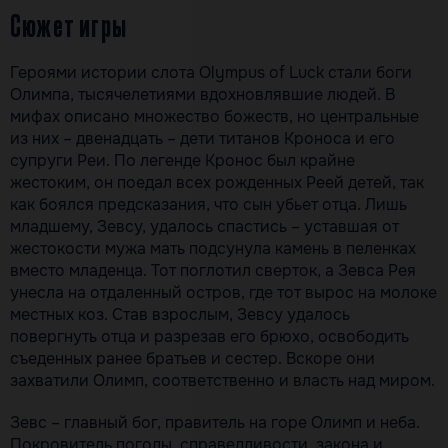
Сюжет игры
Героями истории слота Olympus of Luck стали боги
Олимпа, тысячелетиями вдохновлявшие людей. В
мифах описано множество божеств, но центральные
из них – двенадцать – дети титанов Кроноса и его
супруги Реи. По легенде Кронос был крайне
жестоким, он поедал всех рожденных Реей детей, так
как боялся предсказания, что сын убьет отца. Лишь
младшему, Зевсу, удалось спастись – уставшая от
жестокости мужа мать подсунула камень в пеленках
вместо младенца. Тот поглотил сверток, а Зевса Рея
унесла на отдаленный остров, где тот вырос на молоке
местных коз. Став взрослым, Зевсу удалось
повергнуть отца и разрезав его брюхо, освободить
съеденных ранее братьев и сестер. Вскоре они
захватили Олимп, соответственно и власть над миром.
Зевс – главный бог, правитель на горе Олимп и неба.
Покровитель погоды, справедливости, закона и