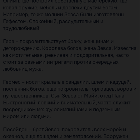
Олимп, где построил собственную мастерскую, где
ковал оружие, мебель и доспехи другим богам.
Например, те же молнии Зевса были изготовлены
Гефестом. Спокойный, рассудительный и
трудолюбивый.
Гера – покровительствует браку, женщинам и
деторождению. Королева богов, жена Зевса. Известна
как мстительная, ревнивая и подозрительная, часто
стоит за разными интригами против очередных
любовниц мужа.
Гермес – носит крылатые сандалии, шлем и кадуцей,
посланник богов, еще покровитель торговцев, воров и
путешественников. Сын Зевса от Майи, отец Пана.
Быстроногий, ловкий и внимательный, часто служит
посредником между олимпийцами и подземным
миром или людьми.
Посейдон – брат Зевса, покровитель всех морей и
океанов, еще лошадей и землетрясений. Вооружен