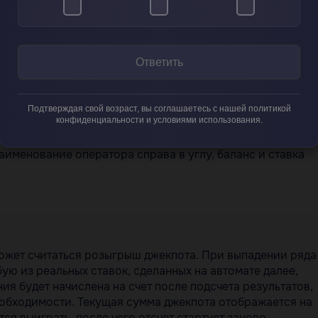
и
дебри настоящих джунглей, где на фоне видны силуэты
Ответить
ей. Название слота расположено над игровым полем, там
nd, Major, Minor и Mini. Количество множителей можно
я. Игровой баланс, корзина, где продаются бонусы для
Подтверждая свой возраст, вы соглашаетесь с нашей политикой
конфиденциальности и условиями использования.
еню параметров, настройка звука и описание «i». Сумму
 выше и нажимая «+/–» поочередно. Справа зеленым
аименование оператора справа в углу, баланс и ставка
может считаться розыгрыш джекпота. При выпадении ряда
ую из реальных ставок, сделанных на автомате далее,
ия будет начислена на счет после подсчета результатов,
еобходимости. Текущая сумма джекпота отображается на
тся выиграть, после чего отсчет стартует заново.