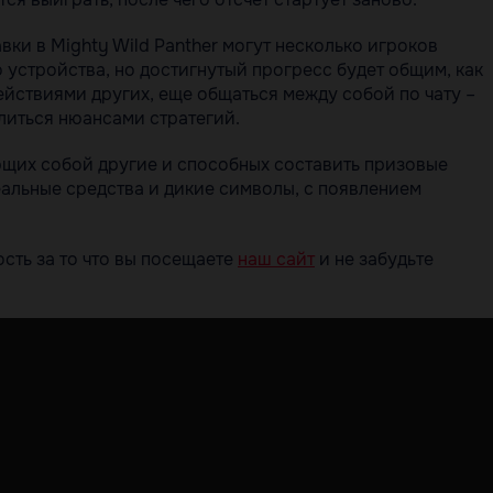
авки в Mighty Wild Panther могут несколько игроков
 устройства, но достигнутый прогресс будет общим, как
ействиями других, еще общаться между собой по чату –
литься нюансами стратегий.
ющих собой другие и способных составить призовые
альные средства и дикие символы, с появлением
сть за то что вы посещаете
наш сайт
и не забудьте