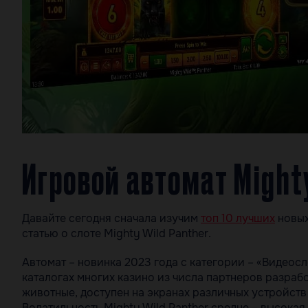
Игровой автомат Might
Давайте сегодня сначала изучим
топ 10 лучших
новых
статью о слоте Mighty Wild Panther.
Автомат – новинка 2023 года с категории – «Видеос
каталогах многих казино из числа партнеров разрабо
животные, доступен на экранах различных устройств
Волатильность Mighty Wild Panther средне – высокая,