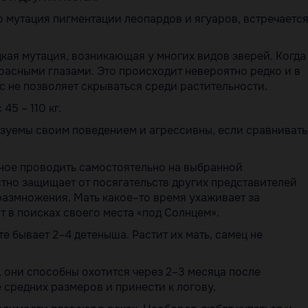
 мутация пигментации леопардов и ягуаров, встречаетс
кая мутация, возникающая у многих видов зверей. Когда
расными глазами. Это происходит невероятно редко и в
ас не позволяет скрываться среди растительности.
45 – 110 кг.
азуемы своим поведением и агрессивны, если сравнивать
ное проводить самостоятельно на выбранной
стно защищает от посягательств других представителей
размножения. Мать какое–то время ухаживает за
ят в поисках своего места «под Солнцем».
е бывает 2–4 детеныша. Растит их мать, самец не
 они способны охотится через 2–3 месяца после
 средних размеров и принести к логову.