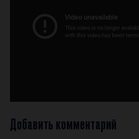
Добавить комментарий