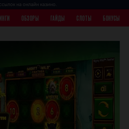
ссылок на онлайн казино.
ИНГИ
ОБЗОРЫ
ГАЙДЫ
СЛОТЫ
БОНУСЫ