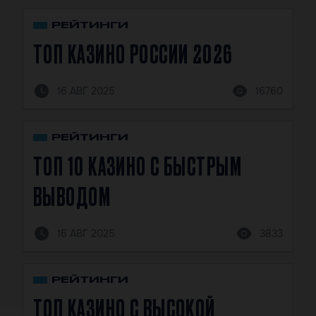
я
РЕЙТИНГИ
ТОП КАЗИНО РОССИИ 2026
16 АВГ 2025
16760
РЕЙТИНГИ
ТОП 10 КАЗИНО С БЫСТРЫМ
ВЫВОДОМ
16 АВГ 2025
3833
РЕЙТИНГИ
ТОП КАЗИНО С ВЫСОКОЙ