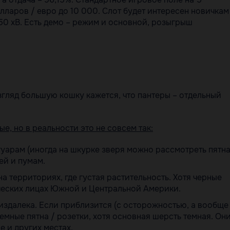
олларов / евро до 10 000. Слот будет интересен новичкам
50 хВ. Есть демо – режим и основной, розыгрыш
згляд большую кошку кажется, что пантеры – отдельный
, но в реальности это не совсем так:
гуарам (иногда на шкурке зверя можно рассмотреть пятн
ей и пумам.
 территориях, где густая растительность. Хотя черные
ических лицах Южной и Центральной Америки.
 издалека. Если приблизится (с осторожностью, а вообще
темные пятна / розетки, хотя основная шерсть темная. Он
е и других местах.