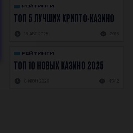
РЕЙТИНГИ
ТОП 5 ЛУЧШИХ КРИПТО-КАЗИНО
16 АВГ 2025
2016
РЕЙТИНГИ
ТОП 10 НОВЫХ КАЗИНО 2025
8 ИЮН 2026
4042