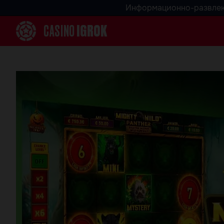
Информационно-развлекат
CASINO
IGROK