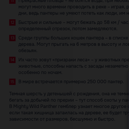
Прекрасные пловцы – не боятся воды, при необхо
могут много времени проводить в реке – играя, 
дни, ведь пантеры не умеют потеть как люди, им
Быстрые и сильные – могут бежать до 58 км / ча
определенный отрезок, потом замедляются.
Среди группы больших кошек пантера – в списке 
дерева. Могут прыгать на 6 метров в высоту и ло
обезьян.
Их часто зовут «призраки леса» – у животных пр
животные, способны напасть с засады незаметно
особенно по ночам.
В мире встречается примерно 250 000 пантер.
Темная шерсть у детенышей с рождения, она не темн
бегать за добычей по прерии – тут способ охоты у па
В Mighty Wild Panther гемблер узнает многое другое 
если такая хищница затаилась на дереве, ее будет т
зависимости от размеров, бесшумно и быстро.