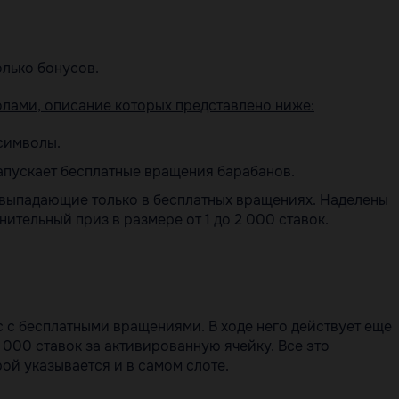
олько бонусов.
лами, описание которых представлено ниже:
символы.
Запускает бесплатные вращения барабанов.
 выпадающие только в бесплатных вращениях. Наделены
ительный приз в размере от 1 до 2 000 ставок.
с с бесплатными вращениями. В ходе него действует еще
 000 ставок за активированную ячейку. Все это
ой указывается и в самом слоте.