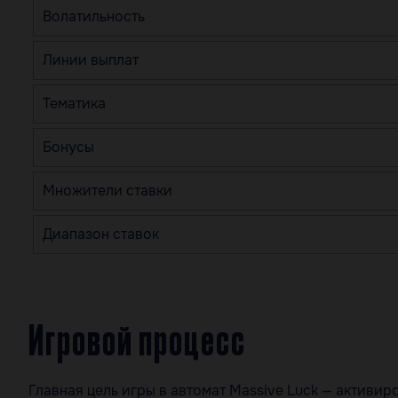
Волатильность
Линии выплат
Тематика
Бонусы
Множители ставки
Диапазон ставок
Игровой процесс
Главная цель игры в автомат Massive Luck — активир