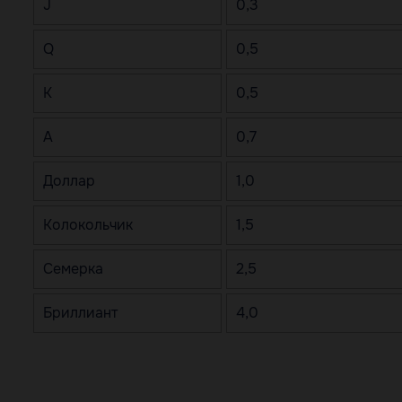
J
0,3
Q
0,5
K
0,5
A
0,7
Доллар
1,0
Колокольчик
1,5
Семерка
2,5
Бриллиант
4,0