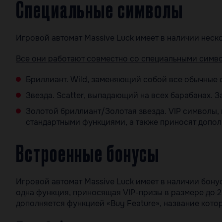
Специальные символы
Игровой автомат Massive Luck имеет в наличии неск
Все они работают совместно со специальными симво
Бриллиант. Wild, заменяющий собой все обычные 
Звезда. Scatter, выпадающий на всех барабанах. 
Золотой бриллиант/Золотая звезда. VIP символы,
стандартными функциями, а также приносят дополн
Встроенные бонусы
Игровой автомат Massive Luck имеет в наличии бону
одна функция, приносящая VIP-призы в размере до 2
дополняется функцией «Buy Feature», название котор