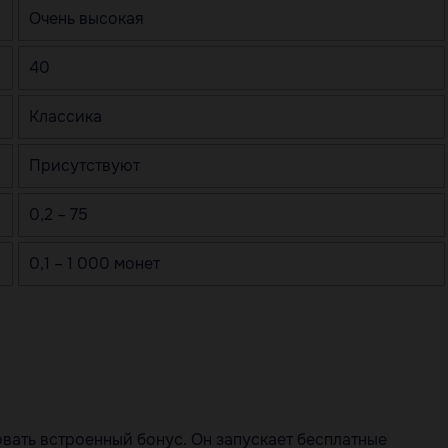
Очень высокая
40
Классика
Присутствуют
0,2 – 75
0,1 – 1 000 монет
овать встроенный бонус. Он запускает бесплатные