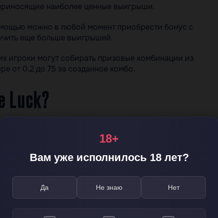
 приносящие наиболее ценные выигрыши.
помощью можно в любой момент приобрести бонус с
учить еще больше выигрышей.
них игроки могут собирать призовые комбинации из
е от 0,2 до 75 за созданное комбо.
e Luck?
авления от Evoplay. Состоит она всего из нескольких
18+
Вам уже исполнилось 18 лет?
функциями:
нусов.
Да
Не знаю
Нет
.