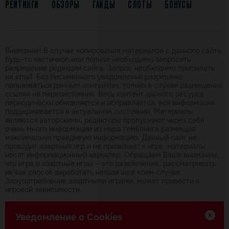
РЕЙТИНГИ
ОБЗОРЫ
ГАЙДЫ
СЛОТЫ
БОНУСЫ
Внимание! В случае копирования материалов с данного сайта,
будь-то частичное или полное необходимо запросить
разрешение редакции сайта. Запрос необходимо присылать
на email. Без письменного уведомления разрешено
пользоваться данным контентом, только в случае размещения
ссылки на первоисточник. Весь контент данного ресурса
периодически обновляется и исправляется, вся информация
поддерживается в актуальном состоянии. Материалы
являются авторскими, редакторы пропускают через себя
очень много информации из мира гемблинга размещая
максимально правдивую информацию. Данный сайт не
проводит азартных игр и не призывает к игре, материалы
носят информационный характер. Обращаем Ваше внимание,
что игра в азартные игры – это развлечение, рассматривать
их как способ заработать нельзя ни в коем случае.
Злоупотребление азартными играми, может привести к
игровой зависимости.
Использование контента данного сайта без уведомления
Уведомление о Cookies
правообладателей запрещено! За исключением размещенных
материалов со ссылкой на первоисточник. Авторами