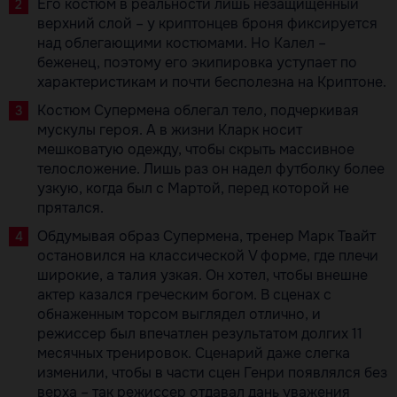
Его костюм в реальности лишь незащищенный
верхний слой – у криптонцев броня фиксируется
над облегающими костюмами. Но Калел –
беженец, поэтому его экипировка уступает по
характеристикам и почти бесполезна на Криптоне.
Костюм Супермена облегал тело, подчеркивая
мускулы героя. А в жизни Кларк носит
мешковатую одежду, чтобы скрыть массивное
телосложение. Лишь раз он надел футболку более
узкую, когда был с Мартой, перед которой не
прятался.
Обдумывая образ Супермена, тренер Марк Твайт
остановился на классической V форме, где плечи
широкие, а талия узкая. Он хотел, чтобы внешне
актер казался греческим богом. В сценах с
обнаженным торсом выглядел отлично, и
режиссер был впечатлен результатом долгих 11
месячных тренировок. Сценарий даже слегка
изменили, чтобы в части сцен Генри появлялся без
верха – так режиссер отдавал дань уважения