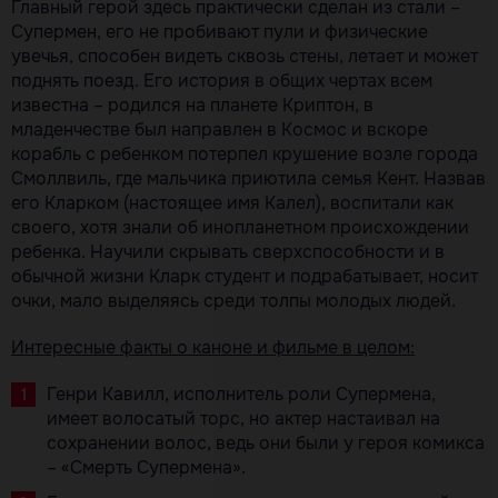
Главный герой здесь практически сделан из стали –
Супермен, его не пробивают пули и физические
увечья, способен видеть сквозь стены, летает и может
поднять поезд. Его история в общих чертах всем
известна – родился на планете Криптон, в
младенчестве был направлен в Космос и вскоре
корабль с ребенком потерпел крушение возле города
Смоллвиль, где мальчика приютила семья Кент. Назвав
его Кларком (настоящее имя Калел), воспитали как
своего, хотя знали об инопланетном происхождении
ребенка. Научили скрывать сверхспособности и в
обычной жизни Кларк студент и подрабатывает, носит
очки, мало выделяясь среди толпы молодых людей.
Интересные факты о каноне и фильме в целом:
Генри Кавилл, исполнитель роли Супермена,
имеет волосатый торс, но актер настаивал на
сохранении волос, ведь они были у героя комикса
– «Смерть Супермена».