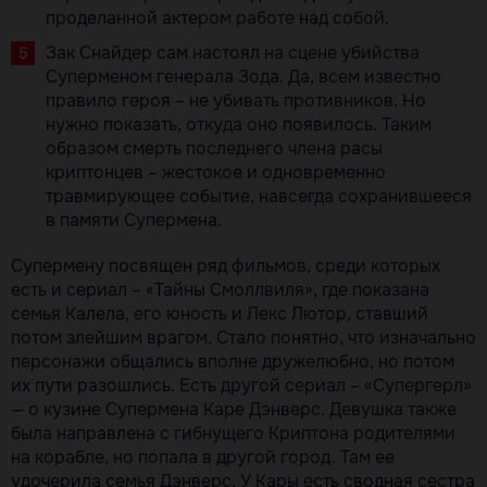
проделанной актером работе над собой.
Зак Снайдер сам настоял на сцене убийства
Суперменом генерала Зода. Да, всем известно
правило героя – не убивать противников. Но
нужно показать, откуда оно появилось. Таким
образом смерть последнего члена расы
криптонцев – жестокое и одновременно
травмирующее событие, навсегда сохранившееся
в памяти Супермена.
Супермену посвящен ряд фильмов, среди которых
есть и сериал – «Тайны Смоллвиля», где показана
семья Калела, его юность и Лекс Лютор, ставший
потом злейшим врагом. Стало понятно, что изначально
персонажи общались вполне дружелюбно, но потом
их пути разошлись. Есть другой сериал – «Супергерл»
— о кузине Супермена Каре Дэнверс. Девушка также
была направлена с гибнущего Криптона родителями
на корабле, но попала в другой город. Там ее
удочерила семья Дэнверс. У Кары есть сводная сестра