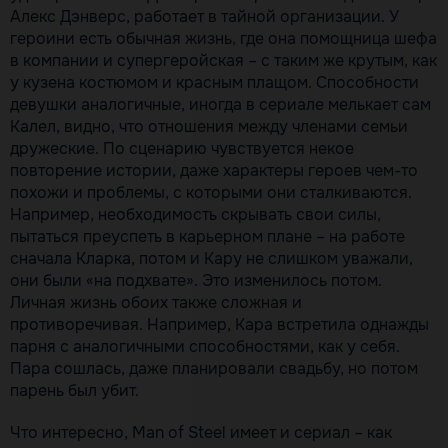
Алекс Дэнверс, работает в тайной организации. У
героини есть обычная жизнь, где она помощница шефа
в компании и супергеройская – с таким же крутым, как
у кузена костюмом и красным плащом. Способности
девушки аналогичные, иногда в сериале мелькает сам
Калел, видно, что отношения между членами семьи
дружеские. По сценарию чувствуется некое
повторение истории, даже характеры героев чем-то
похожи и проблемы, с которыми они сталкиваются.
Например, необходимость скрывать свои силы,
пытаться преуспеть в карьерном плане – на работе
сначала Кларка, потом и Кару не слишком уважали,
они были «на подхвате». Это изменилось потом.
Личная жизнь обоих также сложная и
противоречивая. Например, Кара встретила однажды
парня с аналогичными способностями, как у себя.
Пара сошлась, даже планировали свадьбу, но потом
парень был убит.
Что интересно, Man of Steel имеет и сериал – как