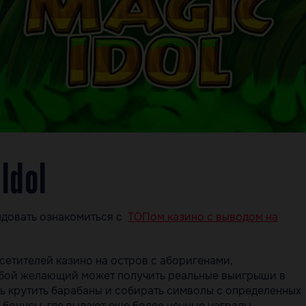
Idol
ндовать ознакомиться с
ТОПом казино с выводом на
сетителей казино на остров с аборигенами,
юбой желающий может получить реальные выигрыши в
ь крутить барабаны и собирать символы с определенных
 бонусы, где выдают еще более ценные награды.