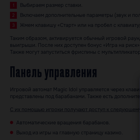
Выбираем размер ставки.
Включаем дополнительные параметры (звук и по
Жмем клавишу «Старт» или на пробел с клавиату
Таким образом, активируется обычный игровой раун
выигрыши. После них доступен бонус «Игра на риск»
Также могут запуститься фриспины с мультипликатор
Панель управления
Игровой автомат Magic Idol управляется через клав
представлены под барабанами. Также есть дополните
С их помощью игроки получают доступ к следующем
Автоматические вращения барабанов.
Выход из игры на главную страницу казино.