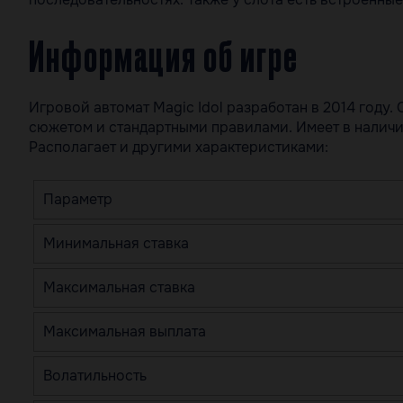
Информация об игре
Игровой автомат Magic Idol разработан в 2014 году
сюжетом и стандартными правилами. Имеет в наличии
Располагает и другими характеристиками:
Параметр
Минимальная ставка
Максимальная ставка
Максимальная выплата
Волатильность