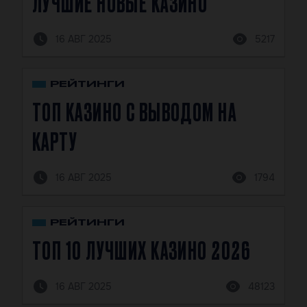
ЛУЧШИЕ НОВЫЕ КАЗИНО
16 АВГ 2025
5217
РЕЙТИНГИ
ТОП КАЗИНО С ВЫВОДОМ НА
КАРТУ
16 АВГ 2025
1794
РЕЙТИНГИ
ТОП 10 ЛУЧШИХ КАЗИНО 2026
16 АВГ 2025
48123