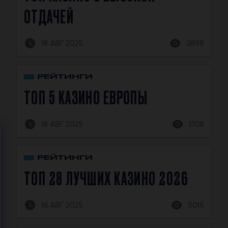
ОТДАЧЕЙ
16 АВГ 2025
3898
РЕЙТИНГИ
ТОП 5 КАЗИНО ЕВРОПЫ
16 АВГ 2025
1708
РЕЙТИНГИ
ТОП 28 ЛУЧШИХ КАЗИНО 2026
16 АВГ 2025
5016