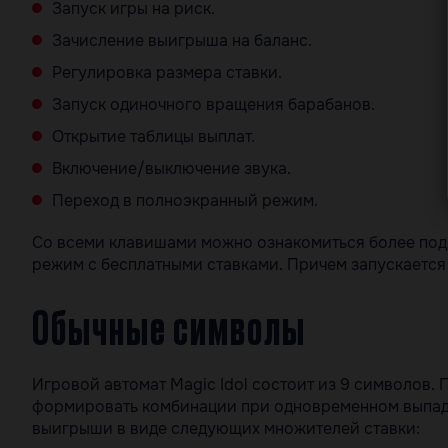
Запуск игры на риск.
Зачисление выигрыша на баланс.
Регулировка размера ставки.
Запуск одиночного вращения барабанов.
Открытие таблицы выплат.
Включение/выключение звука.
Переход в полноэкранный режим.
Со всеми клавишами можно ознакомиться более подр
режим с бесплатными ставками. Причем запускается 
Обычные символы
Игровой автомат Magic Idol состоит из 9 символов.
формировать комбинации при одновременном выпаде
выигрыши в виде следующих множителей ставки: