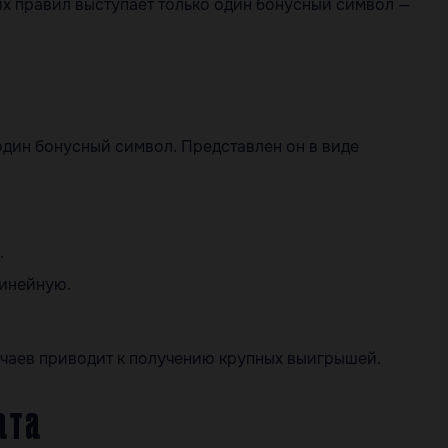
их правил выступает только один бонусный символ —
 один бонусный символ. Представлен он в виде
.
линейную.
учаев приводит к получению крупных выигрышей.
ата