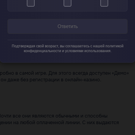
Ответить
Подтверждая свой возраст, вы соглашаетесь с нашей политикой
конфиденциальности и условиями использования.
обно в самой игре. Для этого всегда доступен «Демо»
он даже без регистрации в онлайн-казино.
 Почти все они являются обычными и способны
нии на любой оплаченной линии. С них выдаются