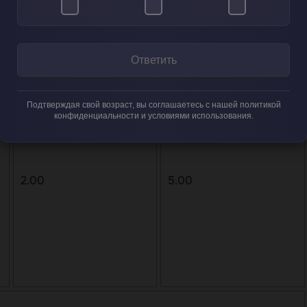
Ответить
Подтверждая свой возраст, вы соглашаетесь с нашей политикой
конфиденциальности и условиями использования.
2.00
5.00