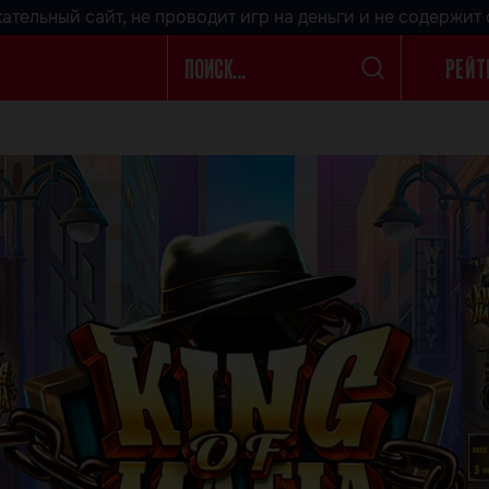
ельный сайт, не проводит игр на деньги и не содержит 
РЕЙТ