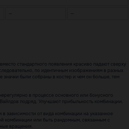
—
—
и вместо стандартного появления красиво падают сверху
последовательно, по идентичным изображениям в разных
е значки были собраны в костер и чем он больше, тем
нерегулярно в процессе основного или бонусного
 Вайлдов подряд. Улучшают прибыльность комбинации.
ли в зависимости от вида комбинации на указанное
ой комбинации или быть рандомным, связанным с
тные вращения.