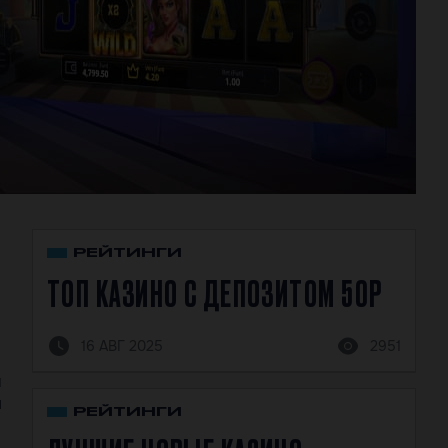
РЕЙТИНГИ
ТОП КАЗИНО С ДЕПОЗИТОМ 50Р
16 АВГ 2025
2951
я
ы
РЕЙТИНГИ