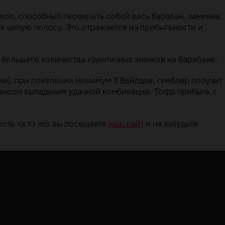
вол, способный перекрыть собой весь барабан, заменив
ая целую полосу. Это отражается на прибыльности и
 большего количества идентичных значков на барабане.
ами), при появлении минимум 3 Вайлдов, гемблер получит
ансом выпадения удачной комбинации. Тогда прибыль с
сть за то что вы посещаете
наш сайт
и не забудьте