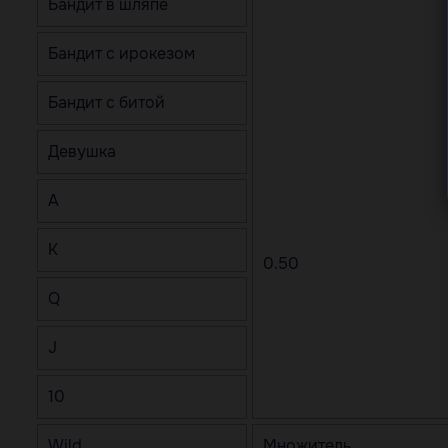
Бандит в шляпе
Бандит с ирокезом
Бандит с битой
Девушка
A
K
0.50
Q
J
10
Wild
Множитель