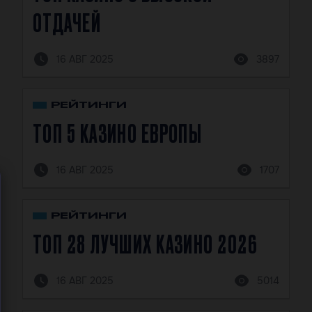
ОТДАЧЕЙ
16 АВГ 2025
3897
РЕЙТИНГИ
ТОП 5 КАЗИНО ЕВРОПЫ
16 АВГ 2025
1707
РЕЙТИНГИ
ТОП 28 ЛУЧШИХ КАЗИНО 2026
16 АВГ 2025
5014