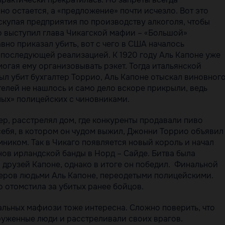
о остается, а «предложение» почти исчезло. Вот это
скупая предприятия по производству алкоголя, чтобы
о выступил глава Чикагской мафии – «Большой»
вно приказал убить, вот с чего в США началось
 последующей реализацией. К 1920 году Аль Капоне уже
огая ему организовывать рэкет. Тогда итальянской
ыл убит бухгалтер Торрио, Аль Капоне отыскал виновног
телей не нашлось и само дело вскоре прикрыли, ведь
ных» полицейских с чиновниками.
р, расстрелял дом, где конкуренты продавали пиво
 себя, в котором он чудом выжил, Джонни Торрио объявил
мником. Так в Чикаго появляется новый король и начал
нов ирландской банды в Норд – Сайде. Битва была
 друзей Капоне, однако в итоге он победил. Финальной
теров людьми Аль Капоне, переодетыми полицейскими.
о отомстила за убитых ранее бойцов.
реальных мафиози тоже интересна. Сложно поверить, что
руженные люди и расстреливали своих врагов.