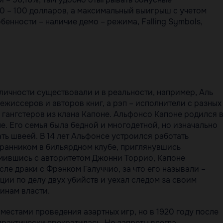
0 – 100 долларов, а максимальный выигрыш с учетом
енности – наличие демо – режима, Falling Symbols,
личности существовали и в реальности, например, Аль
ежиссеров и авторов книг, а рэп – исполнители с разных
 гангстеров из клана Капоне. Альфонсо Капоне родился 
не. Его семья была бедной и многодетной, но изначально
ть швеей. В 14 лет Альфонсе устроился работать
охранником в бильярдном клубе, приглянувшись
мившись с авторитетом Джонни Торрио, Капоне
сле драки с Фрэнком Галуччио, за что его называли –
иции по делу двух убийств и уехал следом за своим
шинам власти.
естами проведения азартных игр, но в 1920 году после
рактически прекратилась. Но запреты всегда