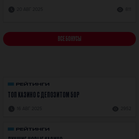
20 АВГ 2025
811
ВСЕ БОНУСЫ
РЕЙТИНГИ
ТОП КАЗИНО С ДЕПОЗИТОМ 50Р
16 АВГ 2025
2952
РЕЙТИНГИ