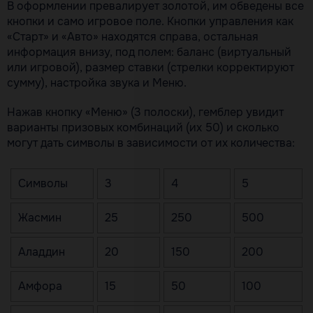
В оформлении превалирует золотой, им обведены все
кнопки и само игровое поле. Кнопки управления как
«Старт» и «Авто» находятся справа, остальная
информация внизу, под полем: баланс (виртуальный
или игровой), размер ставки (стрелки корректируют
сумму), настройка звука и Меню.
Нажав кнопку «Меню» (3 полоски), гемблер увидит
варианты призовых комбинаций (их 50) и сколько
могут дать символы в зависимости от их количества:
Символы
3
4
5
Жасмин
25
250
500
Аладдин
20
150
200
Амфора
15
50
100