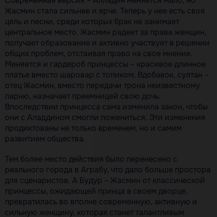
Современная версия – Алладин меняется мало, но
Жасмин стала сильнее и ярче. Теперь у нее есть своя
цель и песни, среди которых брак не занимает
центральное место. Жасмин радеет за права женщин,
получает образование и активно участвует в решении
общих проблем, отстаивая право на свое мнение.
Меняется и гардероб принцессы – красивое длинное
платье вместо шаровар с топиком. Вдобавок, султан –
отец Жасмин, вместо передачи трона неизвестному
парню, назначает преемницей свою дочь.
Впоследствии принцесса сама изменила закон, чтобы
они с Аладдином смогли пожениться. Эти изменения
продиктованы не только временем, но и самим
развитием общества.
Тем более место действия было перенесено с
реального города в Аграбу, что дало больше простора
для сценаристов. А Будур – Жасмин от классической
принцессы, ожидающей принца в своем дворце,
превратилась во вполне современную, активную и
сильную женщину, которая станет талантливым