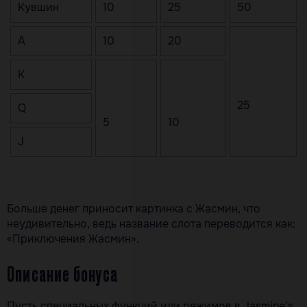
Кувшин
10
25
50
A
10
20
K
25
Q
5
10
J
Больше денег приносит картинка с Жасмин, что
неудивительно, ведь название слота переводится как:
«Приключения Жасмин».
Описание бонуса
Пусть специальных функций или режимов в Jasmine’s