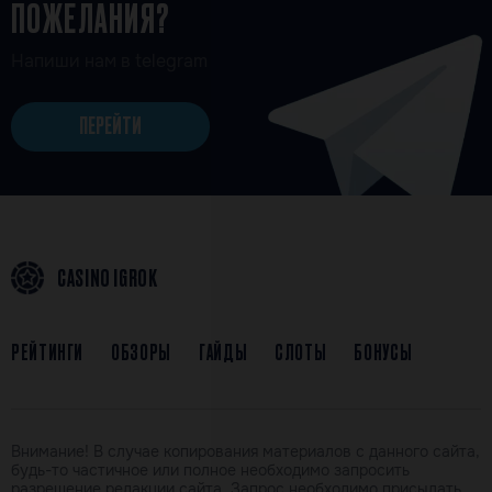
ПОЖЕЛАНИЯ?
Напиши нам в telegram
ПЕРЕЙТИ
CASINO IGROK
РЕЙТИНГИ
ОБЗОРЫ
ГАЙДЫ
СЛОТЫ
БОНУСЫ
Внимание! В случае копирования материалов с данного сайта,
будь-то частичное или полное необходимо запросить
разрешение редакции сайта. Запрос необходимо присылать