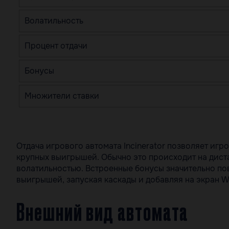
Волатильность
Процент отдачи
Бонусы
Множители ставки
Отдача игрового автомата Incinerator позволяет игр
крупных выигрышей. Обычно это происходит на диста
волатильностью. Встроенные бонусы значительно п
выигрышей, запуская каскады и добавляя на экран W
Внешний вид автомата