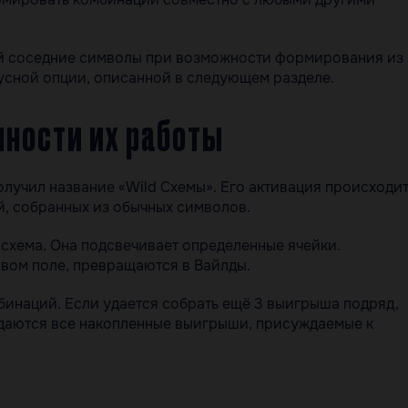
бой соседние символы при возможности формирования из
нусной опции, описанной в следующем разделе.
нности их работы
олучил название «Wild Схемы». Его активация происходи
, собранных из обычных символов.
 схема. Она подсвечивает определенные ячейки.
вом поле, превращаются в Вайлды.
инаций. Если удается собрать ещё 3 выигрыша подряд,
ыдаются все накопленные выигрыши, присуждаемые к