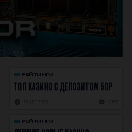
РЕЙТИНГИ
ТОП КАЗИНО С ДЕПОЗИТОМ 50Р
16 АВГ 2025
2952
РЕЙТИНГИ