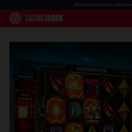
Информационно-развлекат
CASINO
IGROK