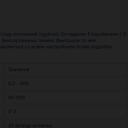
6 году компанией Yggdrasil. Он наделен 5 барабанами с 3
0 фиксированных линиях. Выигрыши по ним
накомиться со всеми настройками более подробно
Значения
0,2 – 200
60 000
5*3
20 (всегда активны)