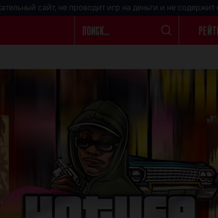
ельный сайт, не проводит игр на деньги и не содержит 
РЕЙТ