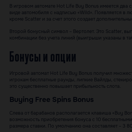
В игровом автомате Hot Life Buy Bonus имеется два
виде автомобиля с надписью «Wild». Появляется в л
кроме Scatter и за счет этого создает дополнитель
Второй бонусный символ – Вертолет. Это Scatter, 
комбинации без учета линий (выигрыши указаны в та
Бонусы и опции
Игровой автомат Hot Life Buy Bonus получил множе
игрокам бесплатные раунды, липкие Вайлды, стекир
это существенно повышает прибыльность слота.
Buying Free Spins Bonus
Слева от барабанов располагается клавиша «Buy Bon
возможность приобретения бонуса с 10 бесплатными
размера ставки. По умолчанию она составляет – 3 8