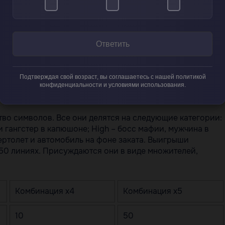
Ответить
 комбинации из одинаковых символов и запустить
Подтверждая свой возраст, вы соглашаетесь с нашей политикой
конфиденциальности и условиями использования.
тво символов. Все они делятся на следующие категории:
 гангстер в капюшоне; High – босс мафии, мужчина в
вертолет и автомобиль на фоне заката. Выигрыши
50 линиях. Присуждаются они в виде множителей,
Комбинация x4
Комбинация x5
10
50