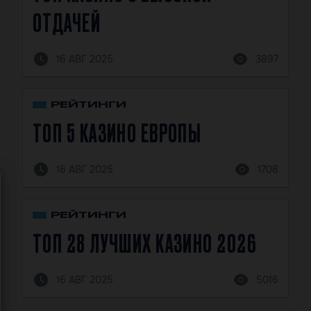
ОТДАЧЕЙ
16 АВГ 2025
3897
РЕЙТИНГИ
ТОП 5 КАЗИНО ЕВРОПЫ
16 АВГ 2025
1708
РЕЙТИНГИ
ТОП 28 ЛУЧШИХ КАЗИНО 2026
16 АВГ 2025
5016