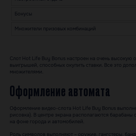
Бонусы
Множители призовых комбинаций
Слот Hot Life Buy Bonus настроен на очень высокую 
выигрышей, способных окупить ставки. Все это доп
множителями.
Оформление автомата
Оформление видео-слота Hot Life Buy Bonus выполнен
рисовка). В центре экрана располагаются барабаны
на фоне города и автомобилей.
Роль символов выполняют – оружие, гангстеры, банд