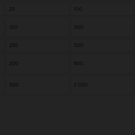
20
100
100
300
250
500
200
800
300
2 000