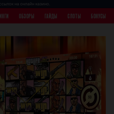
ссылок на онлайн казино.
ИНГИ
ОБЗОРЫ
ГАЙДЫ
СЛОТЫ
БОНУСЫ