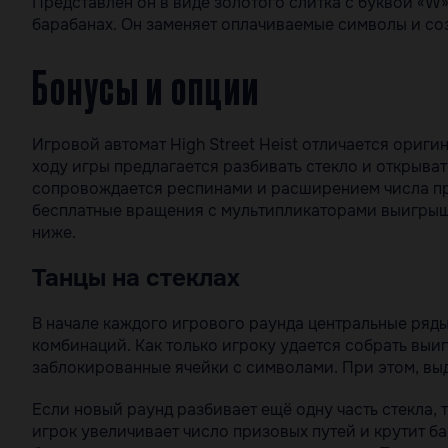
Представлен он в виде золотого слитка с буквой «W
барабанах. Он заменяет оплачиваемые символы и со
Бонусы и опции
Игровой автомат High Street Heist отличается ориги
ходу игры предлагается разбивать стекло и открыва
сопровождается респинами и расширением числа при
бесплатные вращения с мультипликаторами выигрыша
ниже.
Танцы на стеклах
В начале каждого игрового раунда центральные ряд
комбинаций. Как только игроку удается собрать выиг
заблокированные ячейки с символами. При этом, вы
Если новый раунд разбивает ещё одну часть стекла, 
игрок увеличивает число призовых путей и крутит б