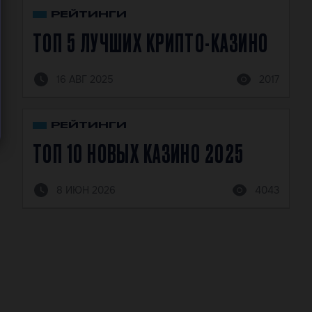
РЕЙТИНГИ
ТОП 5 ЛУЧШИХ КРИПТО-КАЗИНО
16 АВГ 2025
2017
РЕЙТИНГИ
ТОП 10 НОВЫХ КАЗИНО 2025
8 ИЮН 2026
4043