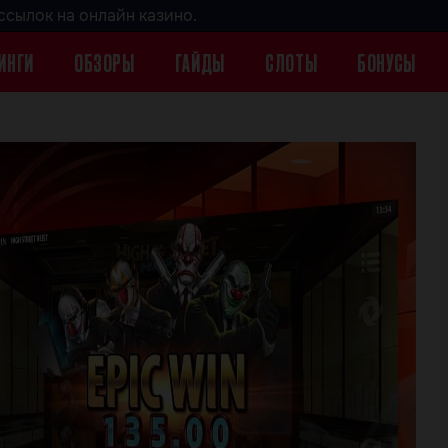
ссылок на онлайн казино.
ИНГИ
ОБЗОРЫ
ГАЙДЫ
СЛОТЫ
БОНУСЫ