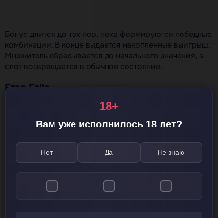
Бонус длится до тех пор, пока формируются победные
комбинации. В конце выдается накопленные выигрыш.
Множитель сбрасывается до начального значения, а
слот возвращается в обычное состояние.
Free Falls
18+
Бонус активируется при выпадении на любой линии
минимум трех символов «Золотая Табличка». С такой
Вам уже исполнилось 18 лет?
комбинации присуждается 10 бесплатных вращений. В
ходе них действует увеличенный множитель выигрыша
от лавин.
Нет
Да
Не знаю
Дополнительные фриспины разыгрываются на тех же
условиях, что и в основной игре. Бонус завершается
при обнулении счетчика с бесплатными раундами. В
конце выдаются все накопленные выигрыши
(присуждаются к действующей ставке).