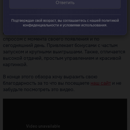
Ответить
Подведем итоги
Подтверждая свой возраст, вы соглашаетесь с нашей политикой
конфиденциальности и условиями использования.
Gonzo’s Quest – культовый игровой автомат от
компании Net Entertainment. Пользуется большим
спросом с момента своего появления и по
сегодняшний день. Привлекает бонусами с частым
запуском и крупными выигрышами. Также, отличается
высокой отдачей, простым управлением и красивой
картинкой.
В конце этого обзора хочу выразить свою
благодарность за то что вы посещаете
наш сайт
и не
забудьте посмотреть это видео.