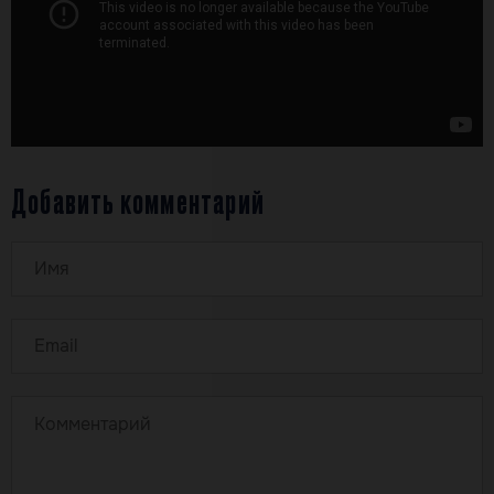
Добавить комментарий