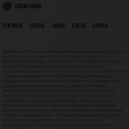
CASINO IGROK
РЕЙТИНГИ
ОБЗОРЫ
ГАЙДЫ
СЛОТЫ
БОНУСЫ
Внимание! В случае копирования материалов с данного сайта,
будь-то частичное или полное необходимо запросить
разрешение редакции сайта. Запрос необходимо присылать
на email. Без письменного уведомления разрешено
пользоваться данным контентом, только в случае размещения
ссылки на первоисточник. Весь контент данного ресурса
периодически обновляется и исправляется, вся информация
поддерживается в актуальном состоянии. Материалы
являются авторскими, редакторы пропускают через себя
очень много информации из мира гемблинга размещая
максимально правдивую информацию. Данный сайт не
проводит азартных игр и не призывает к игре, материалы
носят информационный характер. Обращаем Ваше внимание,
что игра в азартные игры – это развлечение, рассматривать
их как способ заработать нельзя ни в коем случае.
Злоупотребление азартными играми, может привести к