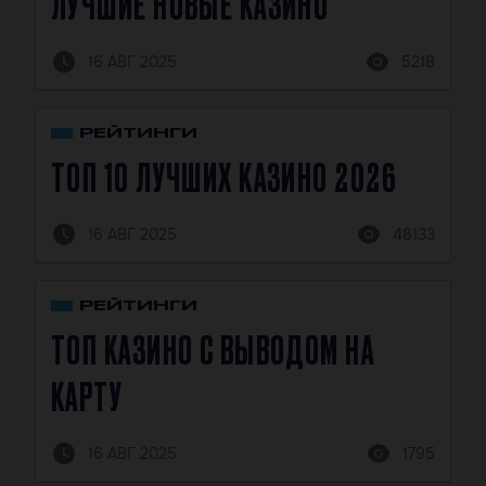
ЛУЧШИЕ НОВЫЕ КАЗИНО
16 АВГ 2025
5218
РЕЙТИНГИ
ТОП 10 ЛУЧШИХ КАЗИНО 2026
16 АВГ 2025
48133
РЕЙТИНГИ
ТОП КАЗИНО С ВЫВОДОМ НА
КАРТУ
16 АВГ 2025
1795