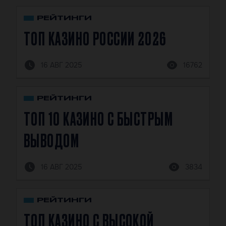
РЕЙТИНГИ
ТОП КАЗИНО РОССИИ 2026
16 АВГ 2025
16762
РЕЙТИНГИ
ТОП 10 КАЗИНО С БЫСТРЫМ
ВЫВОДОМ
16 АВГ 2025
3834
РЕЙТИНГИ
ТОП КАЗИНО С ВЫСОКОЙ