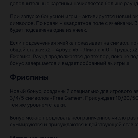
дополнительные картинки начисляется больше раундо
При запуске бонусной игры – активируется новый эк
символов. По краям – квадратное поле с ячейками. 
будет подсвечена одна из ячеек.
Если подсвеченная ячейка показывает на символ, п
общей ставки: x2 – Арбуз; x5 – Лимон; x10 – Груша; x
Ежевика. Раунд продолжается до тех пор, пока не по
бонус завершается и выдает собранный выигрыш.
Фриспины
Новый бонус, созданный специально для игрового авт
3/4/5 символов «Free Games». Присуждает 10/20/50
тем же уровнем ставки.
Бонус можно продлевать неограниченное число раз н
суммируются и присуждаются к действующей ставк