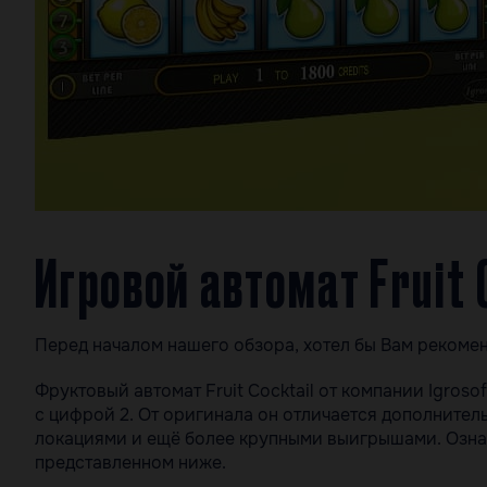
Игровой автомат Fruit 
Перед началом нашего обзора, хотел бы Вам рекоме
Фруктовый автомат Fruit Cocktail от компании Igros
с цифрой 2. От оригинала он отличается дополните
локациями и ещё более крупными выигрышами. Ознак
представленном ниже.