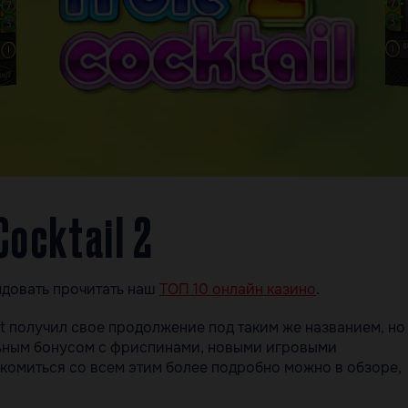
Cocktail 2
ндовать прочитать наш
ТОП 10 онлайн казино
.
oft получил свое продолжение под таким же названием, но
льным бонусом с фриспинами, новыми игровыми
омиться со всем этим более подробно можно в обзоре,