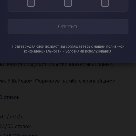
нации
Ответить
ется 10 символов. Все наделены собственными
Подтверждая свой возраст, вы соглашаетесь с нашей политикой
конфиденциальности и условиями использования.
ы. Может создавать собственные комбинации с
яемый Вайлдом. Формирует комбо с крупнейшими
 ставок.
.
x10/x30/x
10/50 ставок.