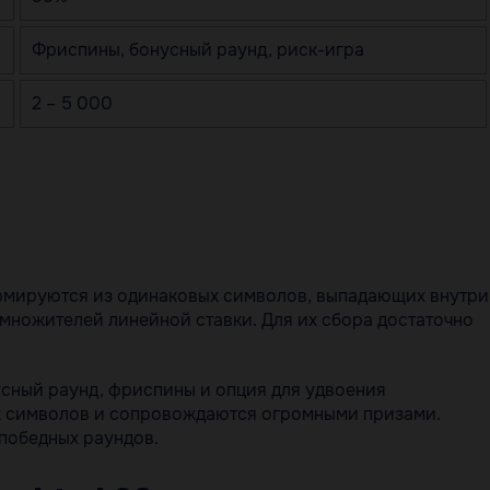
Фриспины, бонусный раунд, риск-игра
2 – 5 000
формируются из одинаковых символов, выпадающих внутри
 множителей линейной ставки. Для их сбора достаточно
усный раунд, фриспины и опция для удвоения
х символов и сопровождаются огромными призами.
 победных раундов.