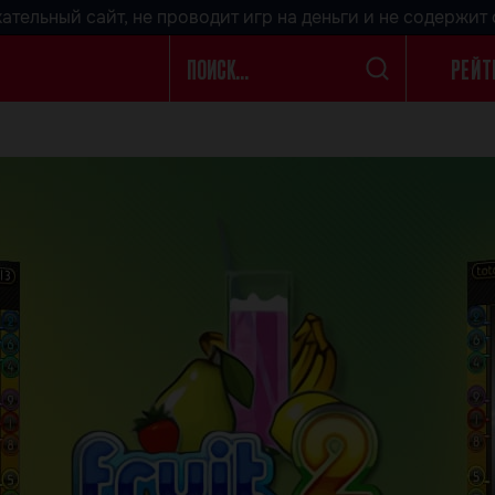
ельный сайт, не проводит игр на деньги и не содержит 
РЕЙТ