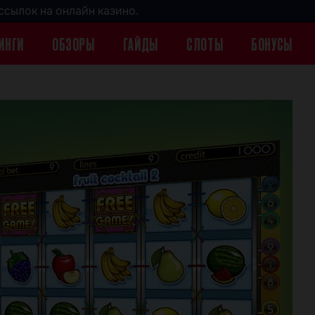
ссылок на онлайн казино.
ИНГИ
ОБЗОРЫ
ГАЙДЫ
СЛОТЫ
БОНУСЫ