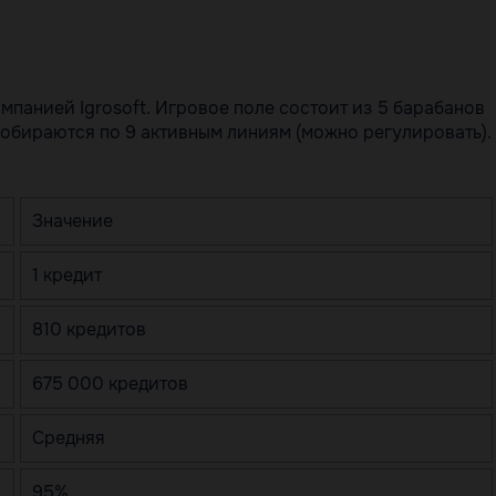
компанией Igrosoft. Игровое поле состоит из 5 барабанов
обираются по 9 активным линиям (можно регулировать).
Значение
1 кредит
810 кредитов
675 000 кредитов
Средняя
95%