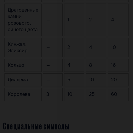
Драгоценные
камни
—
1
2
4
розового,
синего цвета
Кинжал,
—
2
4
10
Эликсир
Кольцо
—
4
8
16
Диадема
—
5
10
20
Королева
3
10
25
60
Специальные символы