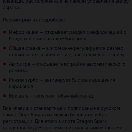
клавиши, расположенные на панели управления внизу
экрана.
Рассмотрим их подробнее:
Информация — открывает раздел с информацией о
бонусах и призовых комбинациях.
Общая ставка — в этом окне регулируется размер
ставки через клавиши – и +, расположенные снизу.
Автоигра — открывает настройки автоматического
режима.
Режим турбо — активирует быстрые вращения
барабанов.
Вращать — запускает обычный раунд.
Все клавиши стандартные и подписаны на русском
языке. Опробовать их можно бесплатно и без
регистрации. Для этого в слоте Dragon Spark
представлен демо режим с виртуальными монетами.