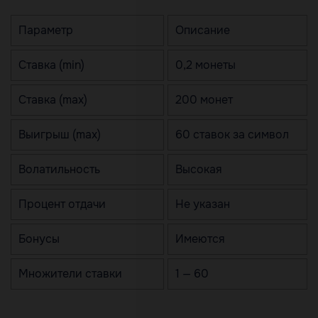
Параметр
Описание
Ставка (min)
0,2 монеты
Ставка (max)
200 монет
Выигрыш (max)
60 ставок за символ
Волатильность
Высокая
Процент отдачи
Не указан
Бонусы
Имеются
Множители ставки
1 — 60