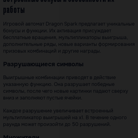
работы
Игровой автомат Dragon Spark предлагает уникальные
бонусы и функции. Их активация присуждает
бесплатные вращения, мультипликаторы выигрыша,
дополнительные ряды, новые варианты формирования
призовых комбинаций и другие награды.
Разрушающиеся символы
Выигрышные комбинации приводят в действие
указанную функцию. Она разрушает победные
символы, после чего новые картинки падают сверху
вниз и заполняют пустые ячейки.
Каждое разрушение увеличивает встроенный
мультипликатор выигрышей на x1. В течение одного
раунда может произойти до 50 разрушений.
Множители