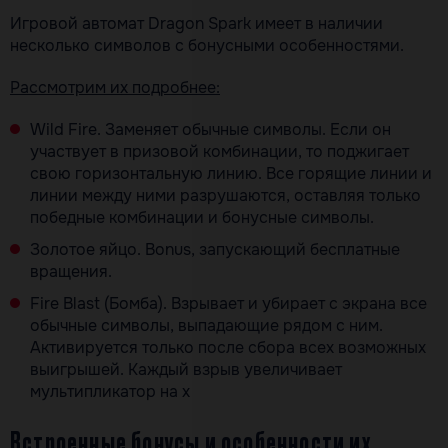
Игровой автомат Dragon Spark имеет в наличии
несколько символов с бонусными особенностями.
Рассмотрим их подробнее:
Wild Fire. Заменяет обычные символы. Если он
участвует в призовой комбинации, то поджигает
свою горизонтальную линию. Все горящие линии и
линии между ними разрушаются, оставляя только
победные комбинации и бонусные символы.
Золотое яйцо. Bonus, запускающий бесплатные
вращения.
Fire Blast (Бомба). Взрывает и убирает с экрана все
обычные символы, выпадающие рядом с ним.
Активируется только после сбора всех возможных
выигрышей. Каждый взрыв увеличивает
мультипликатор на x
Встроенные бонусы и особенности их