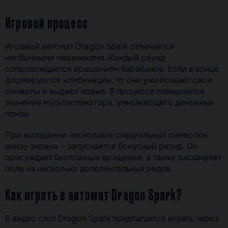
Игровой процесс
Игровой автомат Dragon Spark отличается
необычными механиками. Каждый раунд
сопровождается вращением барабанов. Если в конце
формируются комбинации, то они уничтожают свои
символы и выдают новые. В процессе повышается
значение мультипликатора, умножающего денежные
призы.
При выпадении нескольких специальных символов
внизу экрана — запускается бонусный раунд. Он
присуждает бесплатные вращения, а также расширяет
поле на несколько дополнительных рядов.
Как играть в автомат Dragon Spark?
В видео слот Dragon Spark предлагается играть через