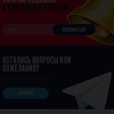
И УЗНАВАЙ ВСЕ ПЕРВЫМ!
ОСТАЛИСЬ ВОПРОСЫ ИЛИ
ПОЖЕЛАНИЯ?
Напиши нам в telegram
ПЕРЕЙТИ