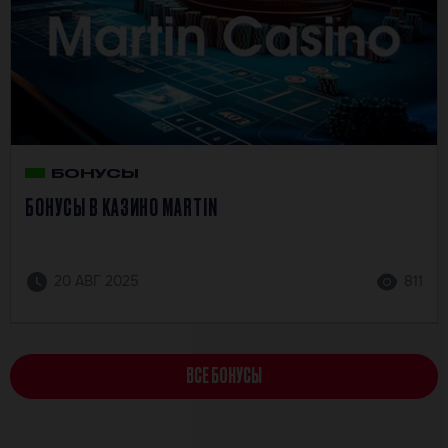
БОНУСЫ
БОНУСЫ В КАЗИНО MARTIN
20 АВГ 2025
811
ВСЕ БОНУСЫ