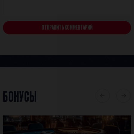
ОТПРАВИТЬ КОММЕНТАРИЙ
БОНУСЫ