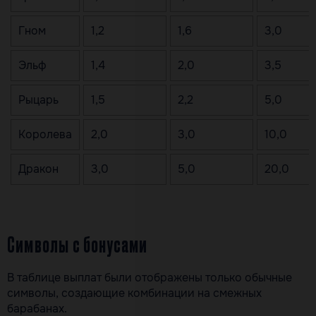
Гном
1,2
1,6
3,0
Эльф
1,4
2,0
3,5
Рыцарь
1,5
2,2
5,0
Королева
2,0
3,0
10,0
Дракон
3,0
5,0
20,0
Символы с бонусами
В таблице выплат были отображены только обычные
символы, создающие комбинации на смежных
барабанах.