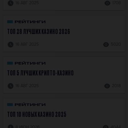
16 АВГ 2025
1708
РЕЙТИНГИ
ТОП 28 ЛУЧШИХ КАЗИНО 2026
16 АВГ 2025
5020
РЕЙТИНГИ
ТОП 5 ЛУЧШИХ КРИПТО-КАЗИНО
16 АВГ 2025
2018
РЕЙТИНГИ
ТОП 10 НОВЫХ КАЗИНО 2025
8 ИЮН 2026
4044