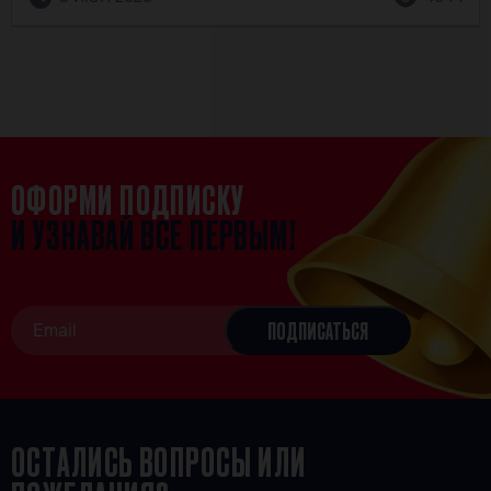
ОФОРМИ ПОДПИСКУ
И УЗНАВАЙ ВСЕ ПЕРВЫМ!
ОСТАЛИСЬ ВОПРОСЫ ИЛИ