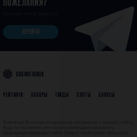
ПОЖЕЛАНИЯ?
Напиши нам в telegram
ПЕРЕЙТИ
CASINO IGROK
РЕЙТИНГИ
ОБЗОРЫ
ГАЙДЫ
СЛОТЫ
БОНУСЫ
Внимание! В случае копирования материалов с данного сайта,
будь-то частичное или полное необходимо запросить
разрешение редакции сайта. Запрос необходимо присылать