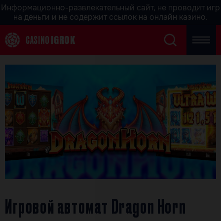
Информационно-развлекательный сайт, не проводит игр
на деньги и не содержит ссылок на онлайн казино.
CASINO
IGROK
Игровой автомат Dragon Horn