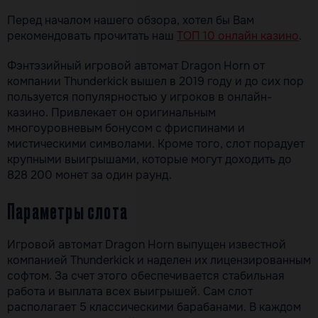
Перед началом нашего обзора, хотел бы Вам
рекомендовать прочитать наш
ТОП 10 онлайн казино
.
Фэнтэзийный игровой автомат Dragon Horn от
компании Thunderkick вышел в 2019 году и до сих пор
пользуется популярностью у игроков в онлайн-
казино. Привлекает он оригинальным
многоуровневым бонусом с фриспинами и
мистическими символами. Кроме того, слот порадует
крупными выигрышами, которые могут доходить до
828 200 монет за один раунд.
Параметры слота
Игровой автомат Dragon Horn выпущен известной
компанией Thunderkick и наделен их лицензированным
софтом. За счет этого обеспечивается стабильная
работа и выплата всех выигрышей. Сам слот
располагает 5 классическими барабанами. В каждом