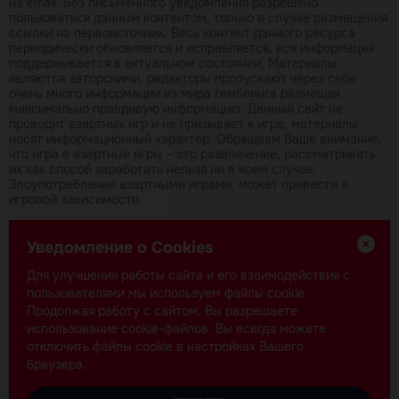
на email. Без письменного уведомления разрешено
пользоваться данным контентом, только в случае размещения
ссылки на первоисточник. Весь контент данного ресурса
периодически обновляется и исправляется, вся информация
поддерживается в актуальном состоянии. Материалы
являются авторскими, редакторы пропускают через себя
очень много информации из мира гемблинга размещая
максимально правдивую информацию. Данный сайт не
проводит азартных игр и не призывает к игре, материалы
носят информационный характер. Обращаем Ваше внимание,
что игра в азартные игры – это развлечение, рассматривать
их как способ заработать нельзя ни в коем случае.
Злоупотребление азартными играми, может привести к
игровой зависимости.
Использование контента данного сайта без уведомления
Уведомление о Cookies
правообладателей запрещено! За исключением размещенных
материалов со ссылкой на первоисточник. Авторами
Для улучшения работы сайта и его взаимодействия с
проделывается огромная работа. Спасибо за понимание!
пользователями мы используем файлы cookie.
Продолжая работу с сайтом, Вы разрешаете
использование cookie-файлов. Вы всегда можете
отключить файлы cookie в настройках Вашего
Карта сайта
браузера.
Политика конфиденциальности