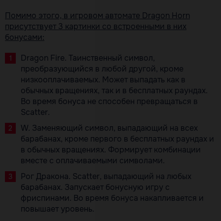
Помимо этого, в игровом автомате Dragon Horn
присутствует 3 картинки со встроенными в них
бонусами:
Dragon Fire. Таинственный символ,
преобразующийся в любой другой, кроме
низкооплачиваемых. Может выпадать как в
обычных вращениях, так и в бесплатных раундах.
Во время бонуса не способен превращаться в
Scatter.
W. Заменяющий символ, выпадающий на всех
барабанах, кроме первого в бесплатных раундах и
в обычных вращениях. Формирует комбинации
вместе с оплачиваемыми символами.
Рог Дракона. Scatter, выпадающий на любых
барабанах. Запускает бонусную игру с
фриспинами. Во время бонуса накапливается и
повышает уровень.