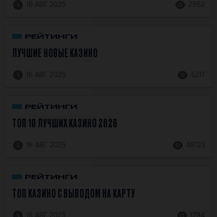
16 АВГ 2025
2952
РЕЙТИНГИ
ЛУЧШИЕ НОВЫЕ КАЗИНО
16 АВГ 2025
5217
РЕЙТИНГИ
ТОП 10 ЛУЧШИХ КАЗИНО 2026
16 АВГ 2025
48123
РЕЙТИНГИ
ТОП КАЗИНО С ВЫВОДОМ НА КАРТУ
16 АВГ 2025
1794