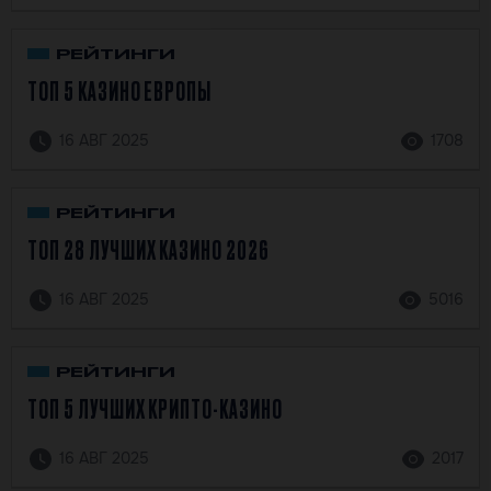
РЕЙТИНГИ
ТОП 5 КАЗИНО ЕВРОПЫ
16 АВГ 2025
1708
РЕЙТИНГИ
ТОП 28 ЛУЧШИХ КАЗИНО 2026
16 АВГ 2025
5016
РЕЙТИНГИ
ТОП 5 ЛУЧШИХ КРИПТО-КАЗИНО
16 АВГ 2025
2017