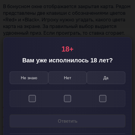
В бонусном окне отображается закрытая карта. Рядом
представлены две клавиши с обозначениями цветов
«Red» и «Black». Игроку нужно угадать, какого цвета
карта на экране. За правильный выбор выдается
удвоенный приз. Если проиграть, то ставка сгорает.
Подведем итоги
18+
Вам уже исполнилось 18 лет?
Book of Ra deluxe — современная версия культового
игрового автомата. Сохранила все преимущества
оригинала, включая щедрые бонусы и огромные
Не знаю
Нет
Да
выплаты.
Помимо этого, имеет следующие преимущества:
Красивая картинка.
Современный интерфейс.
Ответить
Высокая отдача.