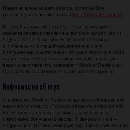
Перед началом нашего обзора, хотел бы Вам
рекомендовать прочитать наш
ТОП 10 онлайн казино
.
Игровой автомат Book of Ra — стал культовым с
момента своего появления и положил начало серии
видео-слотов «Книжки». Несмотря на это, игра
отличалась устаревшей графикой и плохим
программным обеспечением. Именно поэтому в 2008
году компания Greentube выпустила обновленную
версию автомата под названием «Book of Ra deluxe».
Предлагаем ознакомиться с ним более подробно.
Информация об игре
Онлайн слот Book of Ra deluxe является обновленной
версией культового игрового автомата от Novomatic.
В нем представлен тот же сюжет, те же главные
персонажи, бонусы и символы. Главное отличие —
современная графика и интерфейс. Также изменениям