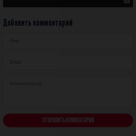
Добавить комментарий
ОТПРАВИТЬ КОММЕНТАРИЙ