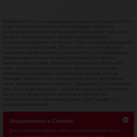
Внимание! В случае копирования материалов с данного сайта,
будь-то частичное или полное необходимо запросить
разрешение редакции сайта. Запрос необходимо присылать
на email. Без письменного уведомления разрешено
пользоваться данным контентом, только в случае размещения
ссылки на первоисточник. Весь контент данного ресурса
периодически обновляется и исправляется, вся информация
поддерживается в актуальном состоянии. Материалы
являются авторскими, редакторы пропускают через себя
очень много информации из мира гемблинга размещая
максимально правдивую информацию. Данный сайт не
проводит азартных игр и не призывает к игре, материалы
носят информационный характер. Обращаем Ваше внимание,
что игра в азартные игры – это развлечение, рассматривать
их как способ заработать нельзя ни в коем случае.
Злоупотребление азартными играми, может привести к
игровой зависимости.
Использование контента данного сайта без уведомления
Уведомление о Cookies
правообладателей запрещено! За исключением размещенных
материалов со ссылкой на первоисточник. Авторами
Для улучшения работы сайта и его взаимодействия с
проделывается огромная работа. Спасибо за понимание!
пользователями мы используем файлы cookie.