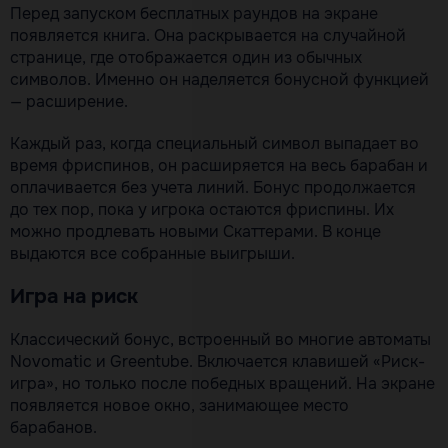
Перед запуском бесплатных раундов на экране
появляется книга. Она раскрывается на случайной
странице, где отображается один из обычных
символов. Именно он наделяется бонусной функцией
— расширение.
Каждый раз, когда специальный символ выпадает во
время фриспинов, он расширяется на весь барабан и
оплачивается без учета линий. Бонус продолжается
до тех пор, пока у игрока остаются фриспины. Их
можно продлевать новыми Скаттерами. В конце
выдаются все собранные выигрыши.
Игра на риск
Классический бонус, встроенный во многие автоматы
Novomatic и Greentube. Включается клавишей «Риск-
игра», но только после победных вращений. На экране
появляется новое окно, занимающее место
барабанов.