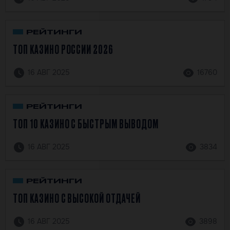
РЕЙТИНГИ
ТОП КАЗИНО РОССИИ 2026
16 АВГ 2025
16760
РЕЙТИНГИ
ТОП 10 КАЗИНО С БЫСТРЫМ ВЫВОДОМ
16 АВГ 2025
3834
РЕЙТИНГИ
ТОП КАЗИНО С ВЫСОКОЙ ОТДАЧЕЙ
16 АВГ 2025
3898