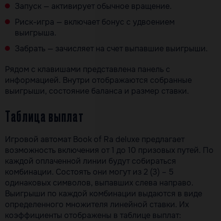
Запуск — активирует обычное вращение.
Риск-игра — включает бонус с удвоением
выигрыша.
Забрать — зачисляет на счет выпавшие выигрыши.
Рядом с клавишами представлена панель с
информацией. Внутри отображаются собранные
выигрыши, состояние баланса и размер ставки.
Таблица выплат
Игровой автомат Book of Ra deluxe предлагает
возможность включения от 1 до 10 призовых путей. По
каждой оплаченной линии будут собираться
комбинации. Состоять они могут из 2 (3) – 5
одинаковых символов, выпавших слева направо.
Выигрыши по каждой комбинации выдаются в виде
определенного множителя линейной ставки. Их
коэффициенты отображены в таблице выплат: