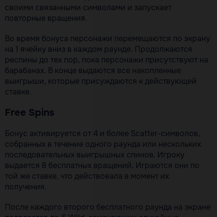
своими связанными символами и запускает
повторные вращения.
Во время бонуса персонажи перемещаются по экрану
на 1 ячейку вниз в каждом раунде. Продолжаются
респины до тех пор, пока персонажи присутствуют на
барабанах. В конце выдаются все накопленные
выигрыши, которые присуждаются к действующей
ставке.
Free Spins
Бонус активируется от 4 и более Scatter-символов,
собранных в течение одного раунда или нескольких
последовательных выигрышных спинов. Игроку
выдается 8 бесплатных вращений. Играются они по
той же ставке, что действовала в момент их
получения.
После каждого второго бесплатного раунда на экране