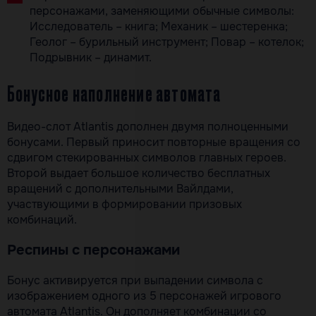
персонажами, заменяющими обычные символы:
Исследователь – книга; Механик – шестеренка;
Геолог – бурильный инструмент; Повар – котелок;
Подрывник – динамит.
Бонусное наполнение автомата
Видео-слот Atlantis дополнен двумя полноценными
бонусами. Первый приносит повторные вращения со
сдвигом стекированных символов главных героев.
Второй выдает большое количество бесплатных
вращений с дополнительными Вайлдами,
участвующими в формировании призовых
комбинаций.
Респины с персонажами
Бонус активируется при выпадении символа с
изображением одного из 5 персонажей игрового
автомата Atlantis. Он дополняет комбинации со