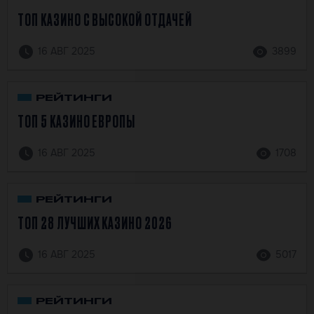
ТОП КАЗИНО С ВЫСОКОЙ ОТДАЧЕЙ
16 АВГ 2025
3899
РЕЙТИНГИ
ТОП 5 КАЗИНО ЕВРОПЫ
16 АВГ 2025
1708
РЕЙТИНГИ
ТОП 28 ЛУЧШИХ КАЗИНО 2026
16 АВГ 2025
5017
РЕЙТИНГИ