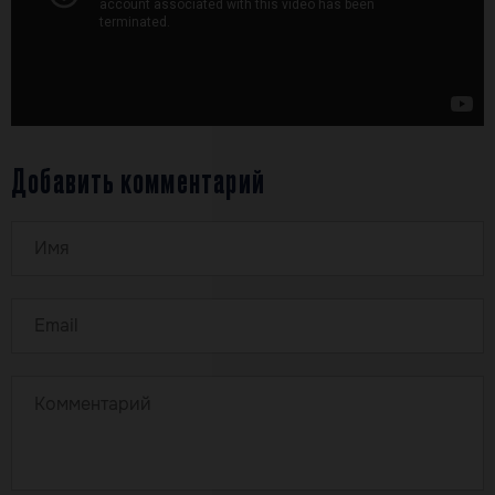
Добавить комментарий