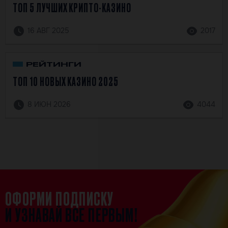
ТОП 5 ЛУЧШИХ КРИПТО-КАЗИНО
16 АВГ 2025
2017
РЕЙТИНГИ
ТОП 10 НОВЫХ КАЗИНО 2025
8 ИЮН 2026
4044
ОФОРМИ ПОДПИСКУ
И УЗНАВАЙ ВСЕ ПЕРВЫМ!