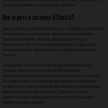
сопровождение и визуальные эффекты.
Как играть в автомат Atlantis?
Цель игрового автомата Atlantis – собирать призовые
комбинации из символов, вращающихся внутри
барабанов. Также, можно запустить бонусы с
респинами, бесплатными вращениями и другими
особенностями, приводящими к выдаче денежных
призов.
Интерфейс слота состоит из нескольких клавиш
стандартного вида Evoplay Entertainment.
Расположены они на панели в нижней части экрана.
Их подробное описание представлено в разделе с
правилами. Опробовать же функционал игры можно
бесплатно и без регистрации. Для этого всем
желающим доступна демо версия, работающая в
любом онлайн-казино.