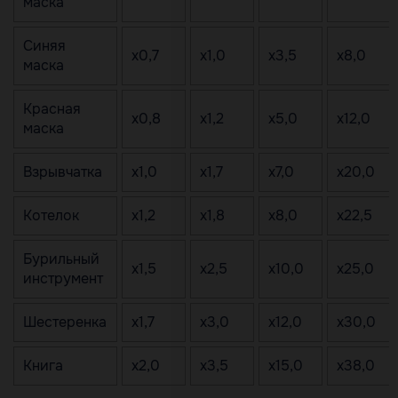
маска
Синяя
x0,7
x1,0
x3,5
x8,0
маска
Красная
x0,8
x1,2
x5,0
x12,0
маска
Взрывчатка
x1,0
x1,7
x7,0
x20,0
Котелок
x1,2
x1,8
x8,0
x22,5
Бурильный
x1,5
x2,5
x10,0
x25,0
инструмент
Шестеренка
x1,7
x3,0
x12,0
x30,0
Книга
x2,0
x3,5
x15,0
x38,0