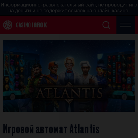
Информационно-развлекательный сайт, не проводит игр
на деньги и не содержит ссылок на онлайн казино.
CASINO
IGROK
Игровой автомат Atlantis