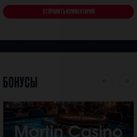
ОТПРАВИТЬ КОММЕНТАРИЙ
БОНУСЫ