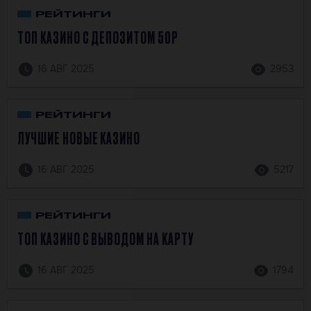
РЕЙТИНГИ
ТОП КАЗИНО С ДЕПОЗИТОМ 50Р
16 АВГ 2025
2953
РЕЙТИНГИ
ЛУЧШИЕ НОВЫЕ КАЗИНО
16 АВГ 2025
5217
РЕЙТИНГИ
ТОП КАЗИНО С ВЫВОДОМ НА КАРТУ
16 АВГ 2025
1794