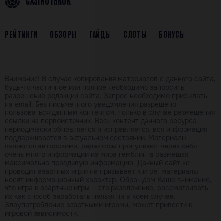
CASINO IGROK
РЕЙТИНГИ
ОБЗОРЫ
ГАЙДЫ
СЛОТЫ
БОНУСЫ
Внимание! В случае копирования материалов с данного сайта,
будь-то частичное или полное необходимо запросить
разрешение редакции сайта. Запрос необходимо присылать
на email. Без письменного уведомления разрешено
пользоваться данным контентом, только в случае размещения
ссылки на первоисточник. Весь контент данного ресурса
периодически обновляется и исправляется, вся информация
поддерживается в актуальном состоянии. Материалы
являются авторскими, редакторы пропускают через себя
очень много информации из мира гемблинга размещая
максимально правдивую информацию. Данный сайт не
проводит азартных игр и не призывает к игре, материалы
носят информационный характер. Обращаем Ваше внимание,
что игра в азартные игры – это развлечение, рассматривать
их как способ заработать нельзя ни в коем случае.
Злоупотребление азартными играми, может привести к
игровой зависимости.