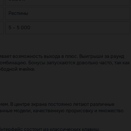
Респины
5 – 5 000
ивает возможность выхода в плюс. Выигрыши за раунд
комбинацию. Бонусы запускаются довольно часто, так как
ободной ячейке.
ием. В центре экрана постоянно летают различные
анные модели, качественную прорисовку и множество
нтерфейс состоит из классических клавиш,