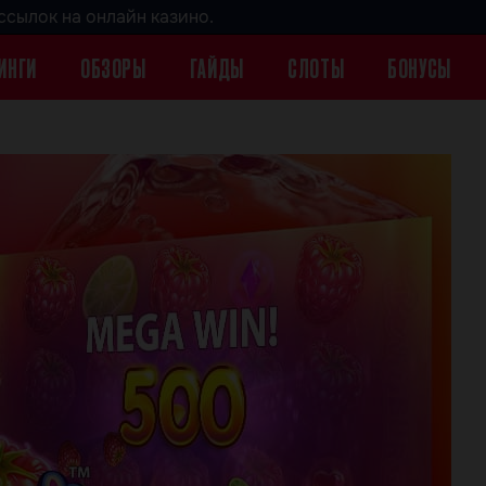
ссылок на онлайн казино.
ИНГИ
ОБЗОРЫ
ГАЙДЫ
СЛОТЫ
БОНУСЫ