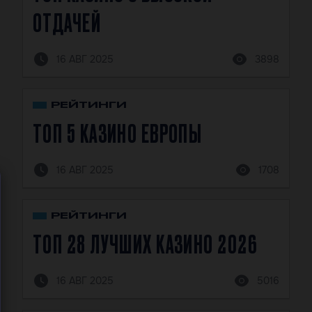
ОТДАЧЕЙ
16 АВГ 2025
3898
РЕЙТИНГИ
ТОП 5 КАЗИНО ЕВРОПЫ
16 АВГ 2025
1708
РЕЙТИНГИ
ТОП 28 ЛУЧШИХ КАЗИНО 2026
16 АВГ 2025
5016