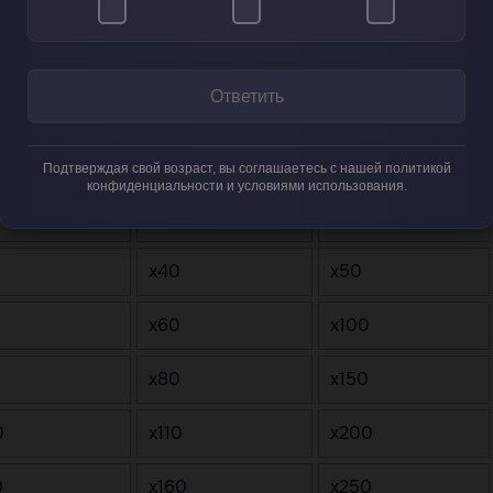
роявляется во внедренной системе Cluster Pays. За счет
та линий. Достаточно лишь собрать на экране минимум 5
вертикали и/или горизонтали. В таком случае выдаются
Ответить
Долька
м/Сливы
Малина
мандарина
Подтверждая свой возраст, вы соглашаетесь с нашей политикой
конфиденциальности и условиями использования.
x20
x30
x40
x50
x60
x100
x80
x150
0
x110
x200
0
x160
x250