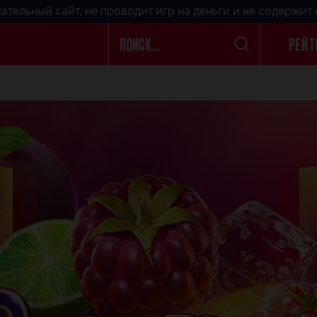
ельный сайт, не проводит игр на деньги и не содержит 
РЕЙТ