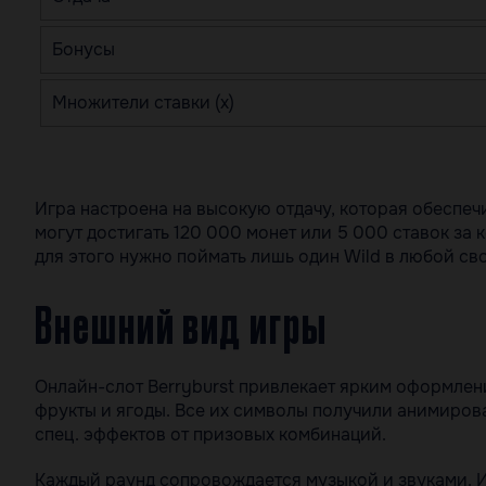
Бонусы
Множители ставки (x)
Игра настроена на высокую отдачу, которая обеспеч
могут достигать 120 000 монет или 5 000 ставок за 
для этого нужно поймать лишь один Wild в любой св
Внешний вид игры
Онлайн-слот Berryburst привлекает ярким оформлен
фрукты и ягоды. Все их символы получили анимиров
спец. эффектов от призовых комбинаций.
Каждый раунд сопровождается музыкой и звуками. И