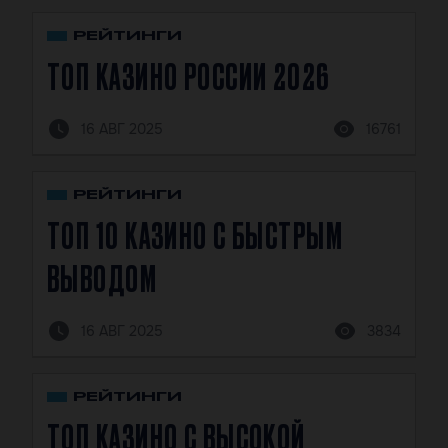
РЕЙТИНГИ
ТОП КАЗИНО РОССИИ 2026
16 АВГ 2025
16761
РЕЙТИНГИ
ТОП 10 КАЗИНО С БЫСТРЫМ
ВЫВОДОМ
16 АВГ 2025
3834
РЕЙТИНГИ
ТОП КАЗИНО С ВЫСОКОЙ