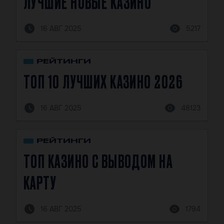
ЛУЧШИЕ НОВЫЕ КАЗИНО
16 АВГ 2025
5217
РЕЙТИНГИ
ТОП 10 ЛУЧШИХ КАЗИНО 2026
16 АВГ 2025
48123
РЕЙТИНГИ
ТОП КАЗИНО С ВЫВОДОМ НА
КАРТУ
16 АВГ 2025
1794