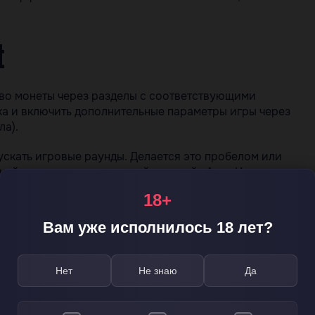
t
во монеты через разделы с соответствующими
ка и включить дополнительные параметры игры через
ла).
пускать игровые раунды. Делается это пробелом или
ский режим, настраиваемый кнопкой «Авто Игра».
18+
ных призов или запуском бонуса. Все это происходит
алом слота можно в разделе «Правила», открываемом
Вам уже исполнилось 18 лет?
Нет
Не знаю
Да