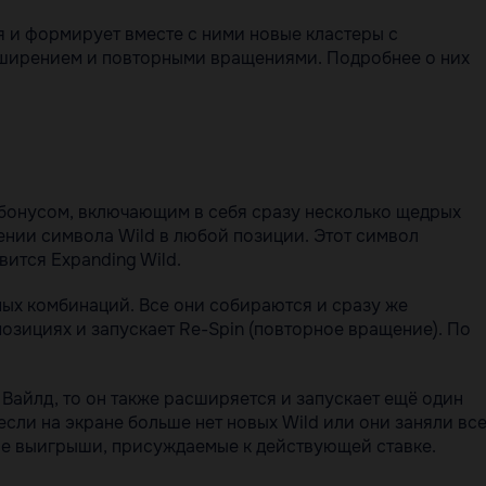
 и формирует вместе с ними новые кластеры с
сширением и повторными вращениями. Подробнее о них
 бонусом, включающим в себя сразу несколько щедрых
ении символа Wild в любой позиции. Этот символ
вится Expanding Wild.
ых комбинаций. Все они собираются и сразу же
позициях и запускает Re-Spin (повторное вращение). По
 Вайлд, то он также расширяется и запускает ещё один
если на экране больше нет новых Wild или они заняли вс
ые выигрыши, присуждаемые к действующей ставке.