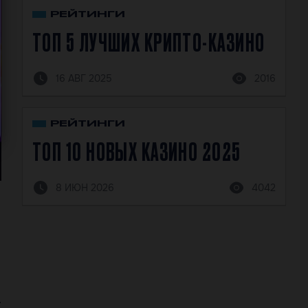
РЕЙТИНГИ
ТОП 5 ЛУЧШИХ КРИПТО-КАЗИНО
16 АВГ 2025
2016
РЕЙТИНГИ
ТОП 10 НОВЫХ КАЗИНО 2025
8 ИЮН 2026
4042
.