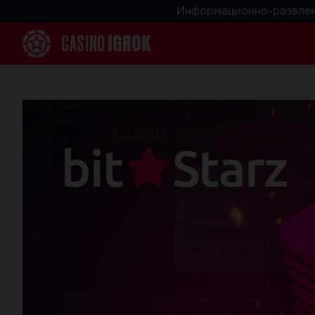
Информационно-развлекат
CASINO
IGROK