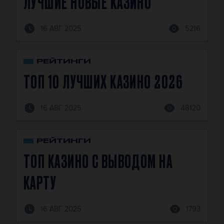
ЛУЧШИЕ НОВЫЕ КАЗИНО
16 АВГ 2025
5216
РЕЙТИНГИ
ТОП 10 ЛУЧШИХ КАЗИНО 2026
16 АВГ 2025
48120
РЕЙТИНГИ
ТОП КАЗИНО С ВЫВОДОМ НА
КАРТУ
16 АВГ 2025
1793