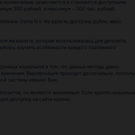
ва моментально зачисляются и становятся доступными
имум 300 рублей, а максимум – 300 тыс. рублей.
мпанию Dama N.V. Из валюты доступны рубли, евро,
том же валюте, которая использовалась для депозита.
выбору, изучить особенности каждого платежного
тронных кошельков в том, что данные методы давно
 временем. Верификация проходит досконально, поэтому
ной системы именно Вам.
епозитов, он является анонимным. Если крипто-кошелька
ция доступна на сайте казино.