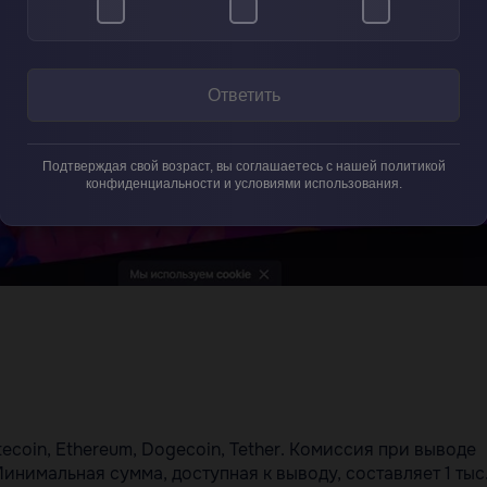
Ответить
Подтверждая свой возраст, вы соглашаетесь с нашей политикой
конфиденциальности и условиями использования.
tecoin, Ethereum, Dogecoin, Tether. Комиссия при выводе
инимальная сумма, доступная к выводу, составляет 1 тыс