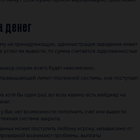
а денег
 ему не принадлежащую, администрация заведения имеет
е успел ее вывести, то сумма считается задолженностью
вывод скорее всего будет невозможно.
 превышающей лимит платежной системы, она поступает
а хотя бы один раз, во всех казино есть вейджер на
енег.
 у Вас нет возможности пополнить счет или вывести
атежная система закрыта.
анных может поступить любому игроку, независимо от
 проверкой возникают проблемы, выплаты