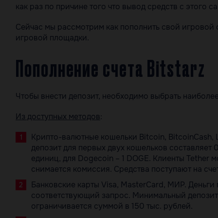
как раз по причине того что вывод средств с этого с
Сейчас мы рассмотрим как пополнить свой игровой сч
игровой площадки.
Пополнение счета Bitstarz
Чтобы внести депозит, необходимо выбрать наиболе
Из доступных методов
:
Крипто-валютные кошельки Bitcoin, BitcoinCash, 
депозит для первых двух кошельков составляет 0
единиц, для Dogecoin – 1 DOGE. Клиенты Tether 
снимается комиссия. Средства поступают на счет
Банковские карты Visa, MasterCard, МИР. Деньги 
соответствующий запрос. Минимальный депозит 
ограничивается суммой в 150 тыс. рублей.