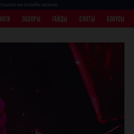
ссылок на онлайн казино.
ИНГИ
ОБЗОРЫ
ГАЙДЫ
СЛОТЫ
БОНУСЫ