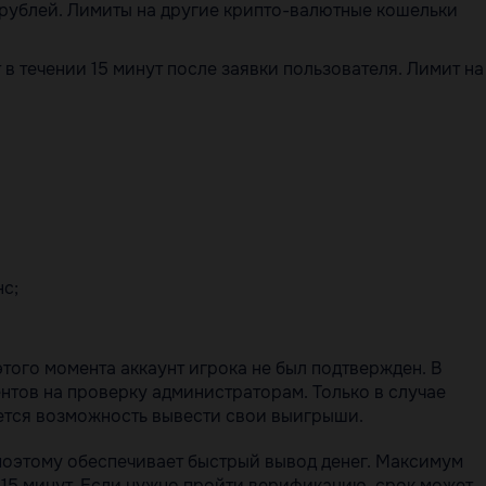
. рублей. Лимиты на другие крипто-валютные кошельки
в течении 15 минут после заявки пользователя. Лимит на
нс;
 этого момента аккаунт игрока не был подтвержден. В
нтов на проверку администраторам. Только в случае
тся возможность вывести свои выигрыши.
, поэтому обеспечивает быстрый вывод денег. Максимум
 15 минут. Если нужно пройти верификацию, срок может