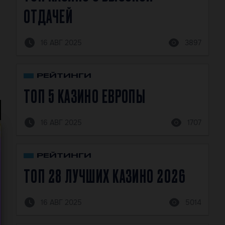
ОТДАЧЕЙ
16 АВГ 2025
3897
РЕЙТИНГИ
ТОП 5 КАЗИНО ЕВРОПЫ
16 АВГ 2025
1707
РЕЙТИНГИ
ТОП 28 ЛУЧШИХ КАЗИНО 2026
16 АВГ 2025
5014