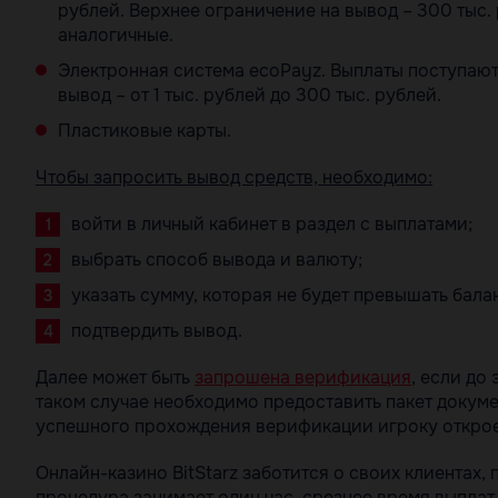
рублей. Верхнее ограничение на вывод – 300 тыс
аналогичные.
Электронная система ecoPayz. Выплаты поступают 
вывод – от 1 тыс. рублей до 300 тыс. рублей.
Пластиковые карты.
Чтобы запросить вывод средств, необходимо:
войти в личный кабинет в раздел с выплатами;
выбрать способ вывода и валюту;
указать сумму, которая не будет превышать бала
подтвердить вывод.
Далее может быть
запрошена верификация
, если до
таком случае необходимо предоставить пакет докуме
успешного прохождения верификации игроку открое
Онлайн-казино BitStarz заботится о своих клиентах
процедура занимает один час, срезнее время выплат