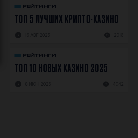
РЕЙТИНГИ
ТОП 5 ЛУЧШИХ КРИПТО-КАЗИНО
16 АВГ 2025
2016
РЕЙТИНГИ
ТОП 10 НОВЫХ КАЗИНО 2025
8 ИЮН 2026
4042