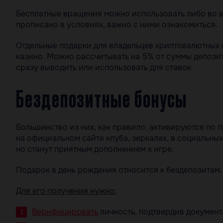
Бесплатные вращения можно использовать либо во вс
прописано в условиях, важно с ними ознакомиться.
Отдельные подарки для владельцев криптовалютных 
казино. Можно рассчитывать на 5% от суммы депозита
сразу выводить или использовать для ставок.
Бездепозитные бонусы
Большинство из них, как правило, активируются по 
на официальном сайте клуба, зеркалах, в социальных
но станут приятным дополнением к игре.
Подарок в день рождения относится к бездепозитам.
Для его получения нужно:
Верифицировать
личность, подтвердив документ