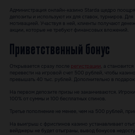
Администрация онлайн-казино Starda щедро поощряе
депозиты и используют их для ставок, турниров. Дл
мотивацией. Участвуя в ней, клиенты получают дене
акции, которые не требуют финансовых вложений.
Приветственный бонус
Открывается сразу после
регистрации
, а становитс
перевести на игровой счет 500 рублей, чтобы казин
превышать 40 тыс. рублей. Дополнительно в подаро
На первом депозите призы не заканчиваются. Игроки
100% от суммы и 100 бесплатных спинов.
Третье пополнение не менее, чем на 500 рублей, пр
На выигрыш с фриспинов казино устанавливает отыг
вейджеры не будет отыграны, вывод бонусов недосту