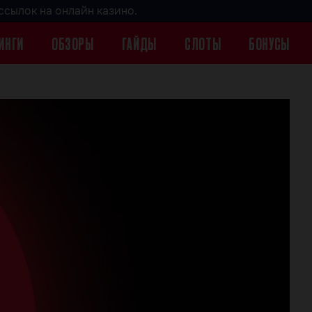
ссылок на онлайн казино.
ИНГИ
ОБЗОРЫ
ГАЙДЫ
СЛОТЫ
БОНУСЫ