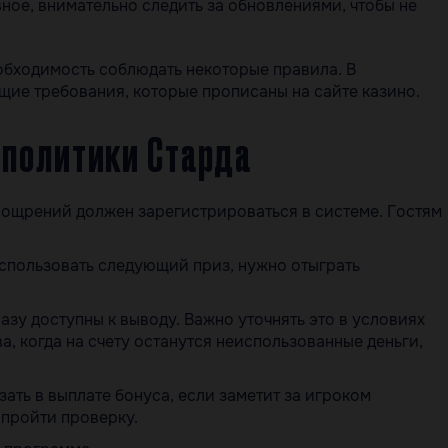
вное, внимательно следить за обновлениями, чтобы не
еобходимость соблюдать некоторые правила. В
бщие требования, которые прописаны на сайте казино.
 политики Старда
ощрений должен зарегистрироваться в системе. Гостям
спользовать следующий приз, нужно отыграть
зу доступны к выводу. Важно уточнять это в условиях
а, когда на счету останутся неиспользованные деньги,
ать в выплате бонуса, если заметит за игроком
 пройти проверку.