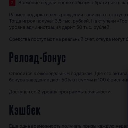
В течение недели после события обратиться в ча
Размер подарка в день рождения зависит от статуса 
Тогда игрок получат 3,5 тыс. рублей. На ступени «To
уровне администрация дарит 50 тыс. рублей.
Средства поступают на реальный счет, откуда могут 
Релоад-бонус
Относится к еженедельным подаркам. Для его активац
бонуса заведение дает 50% от суммы и 100 фриспин
Доступен со 2 уровня программы лояльности.
Кэшбек
Еще одна возможность получать призы каждую неделю