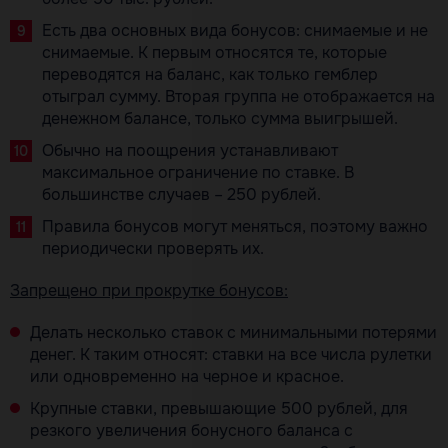
Есть два основных вида бонусов: снимаемые и не
снимаемые. К первым относятся те, которые
переводятся на баланс, как только гемблер
отыграл сумму. Вторая группа не отображается на
денежном балансе, только сумма выигрышей.
Обычно на поощрения устанавливают
максимальное ограничение по ставке. В
большинстве случаев – 250 рублей.
Правила бонусов могут меняться, поэтому важно
периодически проверять их.
Запрещено при прокрутке бонусов:
Делать несколько ставок с минимальными потерями
денег. К таким относят: ставки на все числа рулетки
или одновременно на черное и красное.
Крупные ставки, превышающие 500 рублей, для
резкого увеличения бонусного баланса с