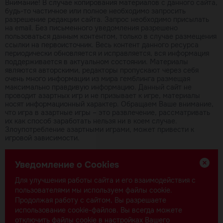
Внимание! В случае копирования материалов с данного сайта,
будь-то частичное или полное необходимо запросить
разрешение редакции сайта. Запрос необходимо присылать
на email. Без письменного уведомления разрешено
пользоваться данным контентом, только в случае размещения
ссылки на первоисточник. Весь контент данного ресурса
периодически обновляется и исправляется, вся информация
поддерживается в актуальном состоянии. Материалы
являются авторскими, редакторы пропускают через себя
очень много информации из мира гемблинга размещая
максимально правдивую информацию. Данный сайт не
проводит азартных игр и не призывает к игре, материалы
носят информационный характер. Обращаем Ваше внимание,
что игра в азартные игры – это развлечение, рассматривать
их как способ заработать нельзя ни в коем случае.
Злоупотребление азартными играми, может привести к
игровой зависимости.
Использование контента данного сайта без уведомления
Уведомление о Cookies
правообладателей запрещено! За исключением размещенных
материалов со ссылкой на первоисточник. Авторами
Для улучшения работы сайта и его взаимодействия с
проделывается огромная работа. Спасибо за понимание!
пользователями мы используем файлы cookie.
Продолжая работу с сайтом, Вы разрешаете
использование cookie-файлов. Вы всегда можете
отключить файлы cookie в настройках Вашего