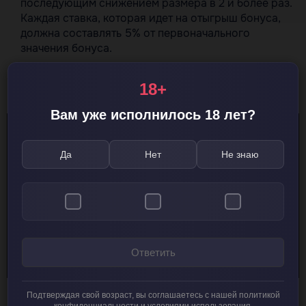
последующим снижением размера в 2 и более раз.
Каждая ставка, которая идет на отыгрыш бонуса,
должна составлять 5% от первоначального
значения бонуса.
Заканчивая статью о бонусах в казино Orca88
18+
рекомендую посмотреть наш видео-обзор:
Вам уже исполнилось 18 лет?
Да
Нет
Не знаю
Ответить
Подтверждая свой возраст, вы соглашаетесь с нашей политикой
конфиденциальности и условиями использования.