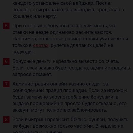
каждого установлен свой вейджер. После
полного отыгрыша можно выводить средства на
кошелек или карту.
При отыгрыше бонусов важно учитывать, что
ставки не везде одинаково засчитываются.
Например, полностью размер ставки учитывается
только в
слотах
, рулетка для таких целей не
подходит.
Бонусные деньги нереально вывести со счета.
Если такая заявка будет создана, администрация в
запросе откажет.
Администрация онлайн-казино следит за
соблюдением правил площадки. Если за игроком
будет замечено злоупотребление бонусами, в
выдаче поощрений не просто будет отказано, его
аккаунт могут полностью заблокировать.
Если выигрыш превысит 50 тыс. рублей, получить
ее будет возможно только частями. В неделю не
более 50 тыс. рублей.