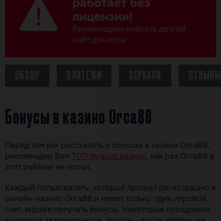
работает без
лицензии!
Рекомендуем выбрать другой
сайт для игры
ОБЗОР
ПЛАТЕЖИ
ЗЕРКАЛА
ОТЗЫВ
Бонусы в казино Orca88
Перед тем как рассказать о бонусах в казино Orca88,
рекомендую Вам
ТОП лучших казино
, как раз Orca88 в
этот рейтинг не попал.
Каждый пользователь, который прошел регистрацию в
онлайн-казино Orca88 и имеет только один игровой
счет, вправе получать бонусы. Некоторые поощрения
выдаются автоматически, другие – после активации,