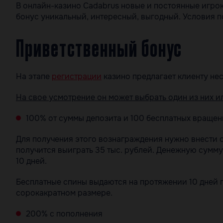
В онлайн-казино Cadabrus новые и постоянные игро
бонус уникальный, интересный, выгодный. Условия п
Приветственный бонус
На этапе
регистрации
казино предлагает клиенту не
На свое усмотрение он может выбрать один из них и
100% от суммы депозита и 100 бесплатных враще
Для получения этого вознаграждения нужно внести от
получится выиграть 35 тыс. рублей. Денежную сумму
10 дней.
Бесплатные спины выдаются на протяжении 10 дней 
сорокакратном размере.
200% с пополнения