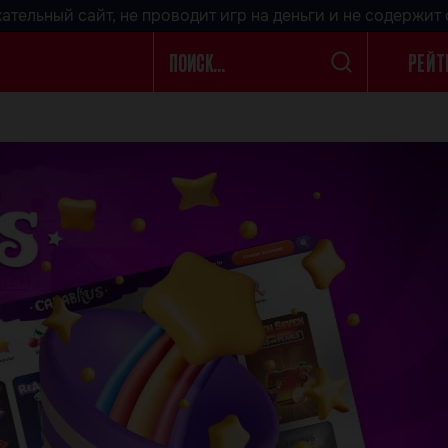
ельный сайт, не проводит игр на деньги и не содержит 
РЕЙТ