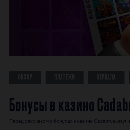
ОБЗОР
ПЛАТЕЖИ
ЗЕРКАЛА
Бонусы в казино Cadab
Перед рассказом о бонусах в казино Cadabrus, изуч