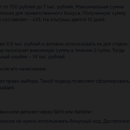
т от 700 рублей до 7 тыс. рублей. Максимальная сумма
неплохо для приветственного бонуса. Полученную сумму
составляет – х35. На отыгрыш дается 10 дней.
е 3,5 тыс. рублей и активно использовать их для ставок.
ер проиграет внесенную сумму в течение 2 суток. Тогда
ный кэшбек – 14 тыс. рублей.
сле его начисления.
ают право выбора. Такой подход позволяет сформировать
ощадке.
носили депозит через Skrill или Neteller.
онусов не нужно использовать бонусный код. Достаточно