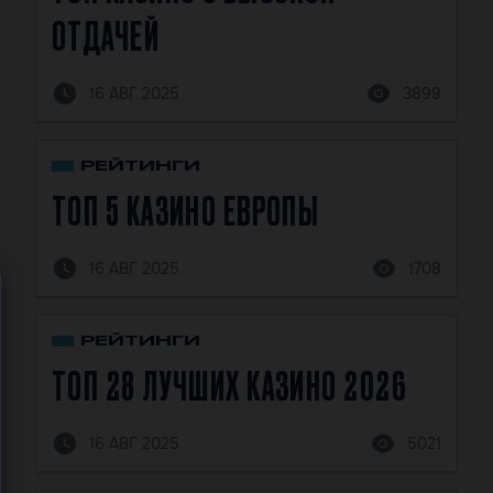
ОТДАЧЕЙ
16 АВГ 2025
3899
РЕЙТИНГИ
ТОП 5 КАЗИНО ЕВРОПЫ
16 АВГ 2025
1708
РЕЙТИНГИ
ТОП 28 ЛУЧШИХ КАЗИНО 2026
16 АВГ 2025
5021