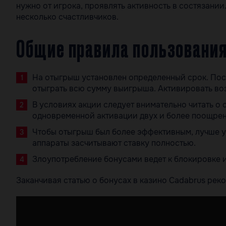
нужно от игрока, проявлять активность в состязании
несколько счастливчиков.
Общие правила пользования
На отыгрыш установлен определенный срок. После
отыграть всю сумму выигрыша. Активировать во
В условиях акции следует внимательно читать о 
одновременной активации двух и более поощре
Чтобы отыгрыш был более эффективным, лучше уто
аппараты засчитывают ставку полностью.
Злоупотребление бонусами ведет к блокировке и
Заканчивая статью о бонусах в казино Cadabrus ре