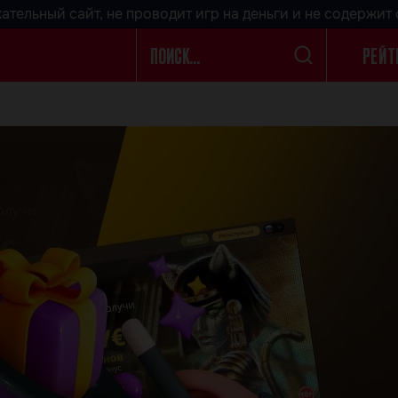
ельный сайт, не проводит игр на деньги и не содержит 
РЕЙТ