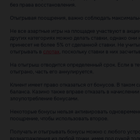
без права восстановления.
Отыгрывая поощрения, важно соблюдать максимальну
Не все азартные игры на площадке участвуют в акции
других категориях можно делать ставки, однако они 
принесет не более 5% от сделанной ставки. Не учит
отыгрывать в
слотах
, поскольку ставки в них засчит
На отыгрыш отводится определенный срок. Если в т
отыграно, часть его аннулируется.
Клиент имеет право отказаться от бонусов. В таком
баланса. Казино также вправе отказать в начислении
злоупотребление бонусами.
Некоторые бонусы нельзя активировать одновремен
поощрение, чтобы использовать второе.
Получать и отыгрывать бонусы можно с любого устро
вознаграждения из любой точки, имея под рукой тол