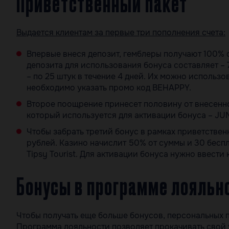
Приветственный пакет
Выдается клиентам за первые три пополнения счета:
Впервые внеся депозит, гемблеры получают 100%
депозита для использования бонуса составляет –
– по 25 штук в течение 4 дней. Их можно использо
необходимо указать промо код BEHAPPY.
Второе поощрение принесет половину от внесенной
который используется для активации бонуса – JU
Чтобы забрать третий бонус в рамках приветственн
рублей. Казино начислит 50% от суммы и 30 бесп
Tipsy Tourist. Для активации бонуса нужно ввест
Бонусы в программе лояльн
Чтобы получать еще больше бонусов, персональных 
Программа лояльности позволяет прокачивать свой у