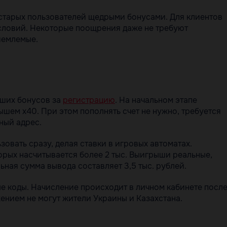
старых пользователей щедрыми бонусами. Для клиентов
условий. Некоторые поощрения даже не требуют
иемлемые.
ьших бонусов за
регистрацию
. На начальном этапе
шем х40. При этом пополнять счет не нужно, требуется
ный адрес.
овать сразу, делая ставки в игровых автоматах.
орых насчитывается более 2 тыс. Выигрыши реальные,
ная сумма вывода составляет 3,5 тыс. рублей.
е коды. Начисление происходит в личном кабинете посл
ением не могут жители Украины и Казахстана.