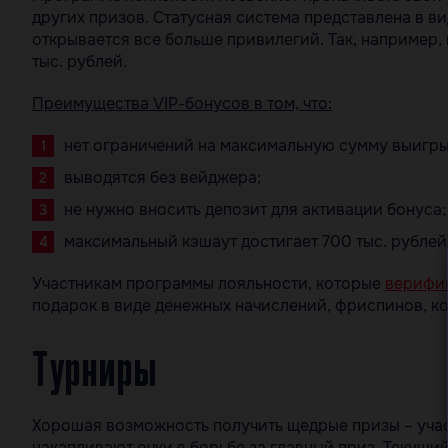
других призов. Статусная система представлена в в
открывается все больше привилегий. Так, например, 
тыс. рублей.
Преимущества VIP-бонусов в том, что:
нет ограничений на максимальную сумму выигр
выводятся без вейджера;
не нужно вносить депозит для активации бонуса;
максимальный кэшаут достигает 700 тыс. рублей
Участникам программы лояльности, которые
верифи
подарок в виде денежных начислений, фриспинов, к
Турниры
Хорошая возможность получить щедрые призы – учас
накапливают очки в борьбе за главный приз. Текущи