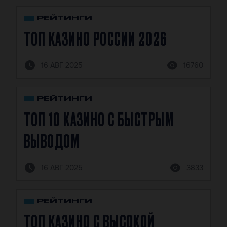
РЕЙТИНГИ
ТОП КАЗИНО РОССИИ 2026
16 АВГ 2025
16760
РЕЙТИНГИ
ТОП 10 КАЗИНО С БЫСТРЫМ
ВЫВОДОМ
16 АВГ 2025
3833
РЕЙТИНГИ
ТОП КАЗИНО С ВЫСОКОЙ