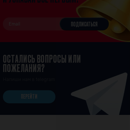
ОСТАЛИСЬ ВОПРОСЫ ИЛИ
ПОЖЕЛАНИЯ?
Напиши нам в telegram
ПЕРЕЙТИ