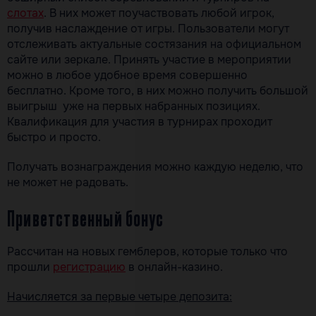
слотах
. В них может поучаствовать любой игрок,
получив наслаждение от игры. Пользователи могут
отслеживать актуальные состязания на официальном
сайте или зеркале. Принять участие в мероприятии
можно в любое удобное время совершенно
бесплатно. Кроме того, в них можно получить большой
выигрыш уже на первых набранных позициях.
Квалификация для участия в турнирах проходит
быстро и просто.
Получать вознаграждения можно каждую неделю, что
не может не радовать.
Приветственный бонус
Рассчитан на новых гемблеров, которые только что
прошли
регистрацию
в онлайн-казино.
Начисляется за первые четыре депозита: