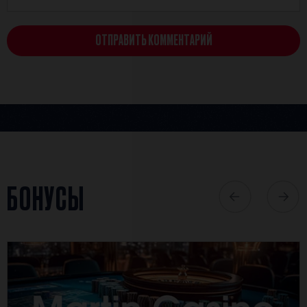
ОТПРАВИТЬ КОММЕНТАРИЙ
БОНУСЫ