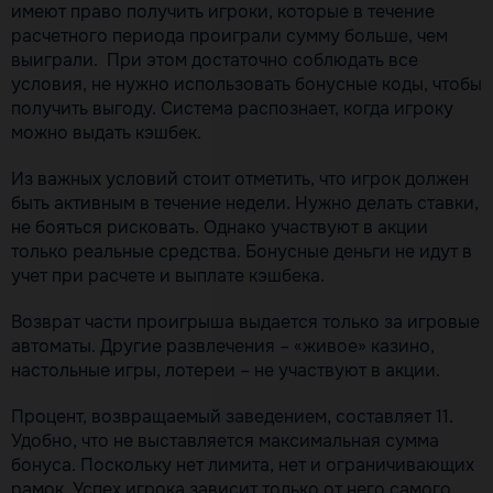
имеют право получить игроки, которые в течение
расчетного периода проиграли сумму больше, чем
выиграли. При этом достаточно соблюдать все
условия, не нужно использовать бонусные коды, чтобы
получить выгоду. Система распознает, когда игроку
можно выдать кэшбек.
Из важных условий стоит отметить, что игрок должен
быть активным в течение недели. Нужно делать ставки,
не бояться рисковать. Однако участвуют в акции
только реальные средства. Бонусные деньги не идут в
учет при расчете и выплате кэшбека.
Возврат части проигрыша выдается только за игровые
автоматы. Другие развлечения – «живое» казино,
настольные игры, лотереи – не участвуют в акции.
Процент, возвращаемый заведением, составляет 11.
Удобно, что не выставляется максимальная сумма
бонуса. Поскольку нет лимита, нет и ограничивающих
рамок. Успех игрока зависит только от него самого.