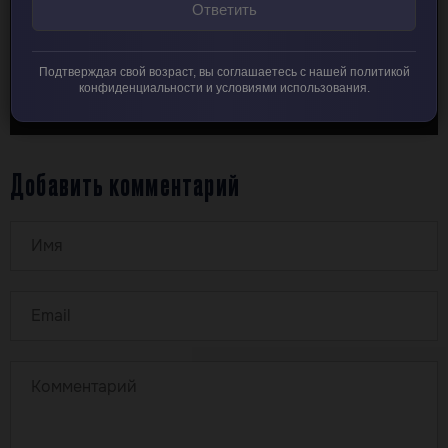
Ответить
Подтверждая свой возраст, вы соглашаетесь с нашей политикой
конфиденциальности и условиями использования.
Добавить комментарий