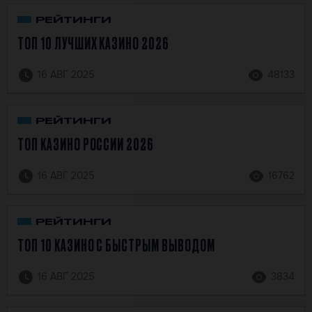
РЕЙТИНГИ
ТОП 10 ЛУЧШИХ КАЗИНО 2026
16 АВГ 2025
48133
РЕЙТИНГИ
ТОП КАЗИНО РОССИИ 2026
16 АВГ 2025
16762
РЕЙТИНГИ
ТОП 10 КАЗИНО С БЫСТРЫМ ВЫВОДОМ
16 АВГ 2025
3834