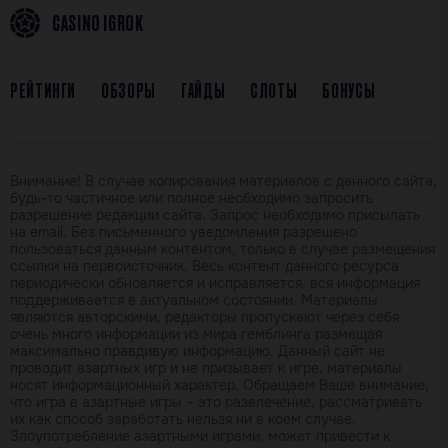
CASINO IGROK
РЕЙТИНГИ
ОБЗОРЫ
ГАЙДЫ
СЛОТЫ
БОНУСЫ
Внимание! В случае копирования материалов с данного сайта,
будь-то частичное или полное необходимо запросить
разрешение редакции сайта. Запрос необходимо присылать
на email. Без письменного уведомления разрешено
пользоваться данным контентом, только в случае размещения
ссылки на первоисточник. Весь контент данного ресурса
периодически обновляется и исправляется, вся информация
поддерживается в актуальном состоянии. Материалы
являются авторскими, редакторы пропускают через себя
очень много информации из мира гемблинга размещая
максимально правдивую информацию. Данный сайт не
проводит азартных игр и не призывает к игре, материалы
носят информационный характер. Обращаем Ваше внимание,
что игра в азартные игры – это развлечение, рассматривать
их как способ заработать нельзя ни в коем случае.
Злоупотребление азартными играми, может привести к