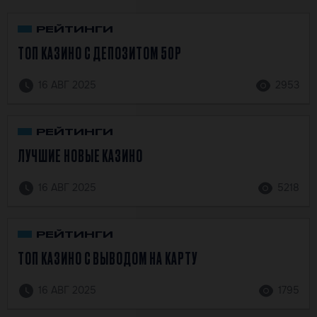
РЕЙТИНГИ
ТОП КАЗИНО С ДЕПОЗИТОМ 50Р
16 АВГ 2025
2953
РЕЙТИНГИ
ЛУЧШИЕ НОВЫЕ КАЗИНО
16 АВГ 2025
5218
РЕЙТИНГИ
ТОП КАЗИНО С ВЫВОДОМ НА КАРТУ
16 АВГ 2025
1795