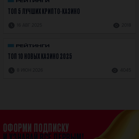
РЕЙТИНГИ
ТОП 5 ЛУЧШИХ КРИПТО-КАЗИНО
16 АВГ 2025
2018
РЕЙТИНГИ
ТОП 10 НОВЫХ КАЗИНО 2025
8 ИЮН 2026
4045
ОФОРМИ ПОДПИСКУ
И УЗНАВАЙ ВСЕ ПЕРВЫМ!